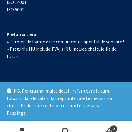
ISO 14001
ISO 9001
Preturi si Livrari
» Termen de livrare este comunicat de agentul de vanzare !
» Preturile NU include TVA; si NU include cheltuielile de
livrare.
NB. Pentru mai multe detalii referitoare la cum
© Echipamente de laborator 2026
folosim datele tale si la drepturile tale te invitam sa
Prelucrarea datelor cu caracter personal
Construit cu
citesti
Prelucrarea datelor cu caracter personal
WooCommerce
.
Respinge
0