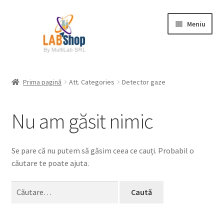
Sari
Sari
Meniu
la
la
navigare
conținut
Prima pagină
Prima pagină
Att. Categories
Detector gaze
Contul meu
Nu am găsit nimic
Coș
Plată
Se pare că nu putem să găsim ceea ce cauți. Probabil o
căutare te poate ajuta.
Request a Quote
Caută
după:
Condiții generale