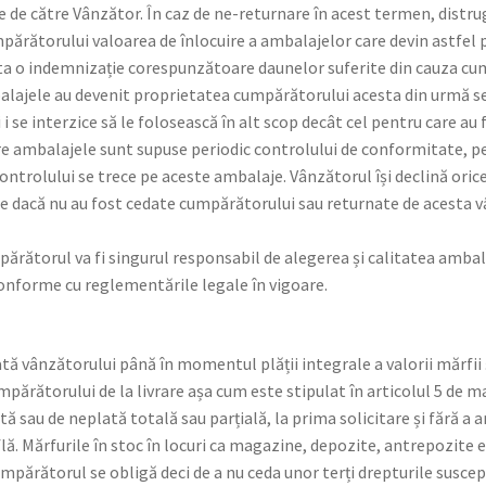
 de către Vânzător. În caz de ne-returnare în acest termen, distru
umpărătorului valoarea de înlocuire a ambalajelor care devin astfel
cita o indemnizație corespunzătoare daunelor suferite din cauza cu
alajele au devenit proprietatea cumpărătorului acesta din urmă se
 i se interzice să le folosească în alt scop decât cel pentru care au
care ambalajele sunt supuse periodic controlului de conformitate, p
ontrolului se trece pe aceste ambalaje. Vânzătorul își declină ori
e dacă nu au fost cedate cumpărătorului sau returnate de acesta v
părătorul va fi singurul responsabil de alegerea și calitatea ambal
onforme cu reglementările legale în vigoare.
 vânzătorului până în momentul plății integrale a valorii mărfii și
părătorului de la livrare așa cum este stipulat în articolul 5 de ma
lată sau de neplată totală sau parțială, la prima solicitare și fără a
află. Mărfurile în stoc în locuri ca magazine, depozite, antrepozite
mpărătorul se obligă deci de a nu ceda unor terți drepturile suscept