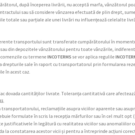
torul, după începerea livrării, nu acceptă marfa, vânzătorul poate
contractului sau să considere vânzarea efectuată de plin drept, sume
ile totale sau parțiale ale unei livrări nu influențează celelalte livră
inerente transportului sunt transferate cumpărătorului în momentu
ca sau din depozitele vânzătorului pentru toate vânzările, indiferen
ru comenzile cu termene
INCOTERMS
se vor aplica regulile
INCOTER
a drepturile sale în raport cu transportatorul prin formularea reze
le în acest caz.
fac dovada cantităților livrate. Toleranța cantitativă care afecteaz
dă.
a transportatorului, reclamațiile asupra viciilor aparente sau asup
buie formulate în scris la recepția mărfurilor sau în cel mult opt (
 justificativele în legătură cu realitatea viciilor sau anomaliilor
da la constatarea acestor vicii și pentru a întreprinde acțiuni core