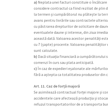
a)
Neplata unei facturi constituie o încălcare
considere contractul ca fiind reziliat de plin 
la termen și cumpărătorul nu plătește la terme
avans pentru livrările sau contractele ulteri
cu păstrarea drepturilor de solicitare de daune 
eventualele daune și interese, din ziua imedi
această dată. Valoarea acestor penalități es
cu 7 (șapte) procente. Valoarea penalităților
sunt calculate.
b)
Dacă situația financiară a cumpărătorului su
comenzi în curs sau plata anticipată.
c)
În caz de expedieri eșalonate ale mărfurilor
fără a aștepta ca totalitatea produselor din c
Art. 11. Caz de forță majoră
Se asimilează contractual forței majore și co
accidentele care afectează producția și stocar
refuzul transportatorilor de a transporta bunu