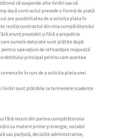
ătorul să suspende alte livrări sau să
i timp dacă contractul prevede o formă de plată
l are posibilitatea de a solicita plata în
ate rezilia contractul din vina cumpărătorului
fără anunț prealabil și fără a prejudicia
n care sumele datorate sunt plătite după
ă pentru operațiuni de refinanțare majorată
ea debitului principal pentru care acestea
 comenzile în curs de a solicita plata unei
 livrări sunt plătibile la termenele scadente
lui fără recurs din partea cumpărătorului
nării cu materii prime și energie, notabil
ă sau parțială, deciziile administrative,