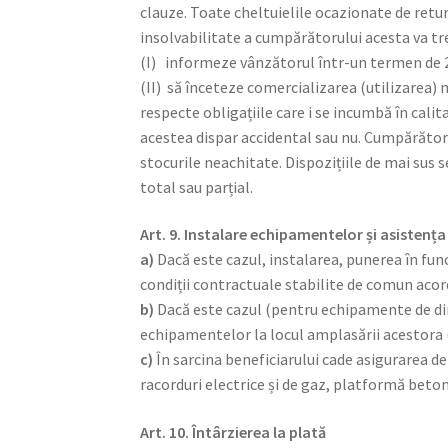
clauze. Toate cheltuielile ocazionate de retur
insolvabilitate a cumpărătorului acesta va tre
(I) informeze vânzătorul într-un termen de 2
(II) să înceteze comercializarea (utilizarea) 
respecte obligațiile care i se incumbă în cali
acestea dispar accidental sau nu. Cumpărătorul
stocurile neachitate. Dispozițiile de mai sus s
total sau parțial.
Art. 9. Instalare echipamentelor și asistența
a)
Dacă este cazul, instalarea, punerea în fun
condiții contractuale stabilite de comun acor
b)
Dacă este cazul (pentru echipamente de di
echipamentelor la locul amplasării acestora 
c)
În sarcina beneficiarului cade asigurarea de
racorduri electrice și de gaz, platformă beton
Art. 10. Întârzierea la plată