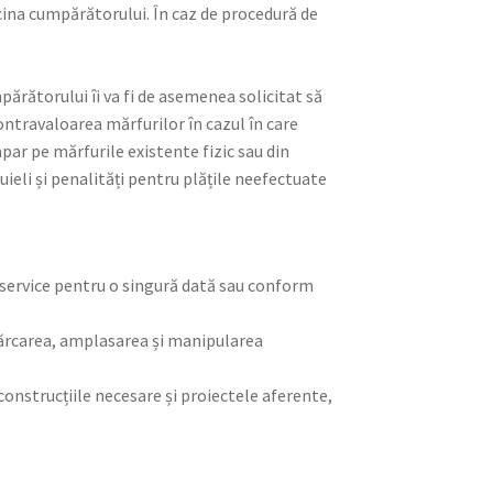
rcina cumpărătorului. În caz de procedură de
ărătorului îi va fi de asemenea solicitat să
ontravaloarea mărfurilor în cazul în care
apar pe mărfurile existente fizic sau din
uieli și penalități pentru plățile neefectuate
i service pentru o singură dată sau conform
cărcarea, amplasarea și manipularea
construcțiile necesare și proiectele aferente,