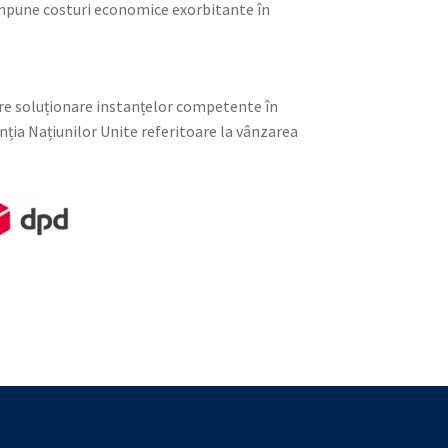
a impune costuri economice exorbitante în
spre soluționare instanțelor competente în
enția Națiunilor Unite referitoare la vânzarea