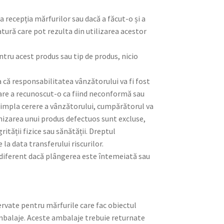
a recepția mărfurilor sau dacă a făcut-o și a
atură care pot rezulta din utilizarea acestor
ntru acest produs sau tip de produs, nicio
 că responsabilitatea vânzătorului va fi fost
 care a recunoscut-o ca fiind neconformă sau
a simpla cerere a vânzătorului, cumpărătorul va
nizarea unui produs defectuos sunt excluse,
ității fizice sau sănătății. Dreptul
a data transferului riscurilor.
ndiferent dacă plângerea este întemeiată sau
ervate pentru mărfurile care fac obiectul
ambalaje. Aceste ambalaje trebuie returnate