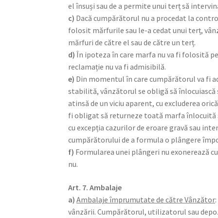
el însuși sau de a permite unui terț să intervin
c)
Dacă cumpărătorul nu a procedat la controlul 
folosit mărfurile sau le-a cedat unui terț, vâ
mărfuri de către el sau de către un terț.
d)
În ipoteza în care marfa nu va fi folosită 
reclamație nu va fi admisibilă.
e)
Din momentul în care cumpărătorul va fi adr
stabilită, vânzătorul se obligă să înlocuiasc
atinsă de un viciu aparent, cu excluderea oric
fi obligat să returneze toată marfa înlocuită
cu excepția cazurilor de eroare gravă sau inten
cumpărătorului de a formula o plângere împotri
f)
Formularea unei plângeri nu exonerează cump
nu.
Art. 7. Ambalaje
a)
Ambalaje împrumutate de către Vânzător
vânzării. Cumpărătorul, utilizatorul sau depo