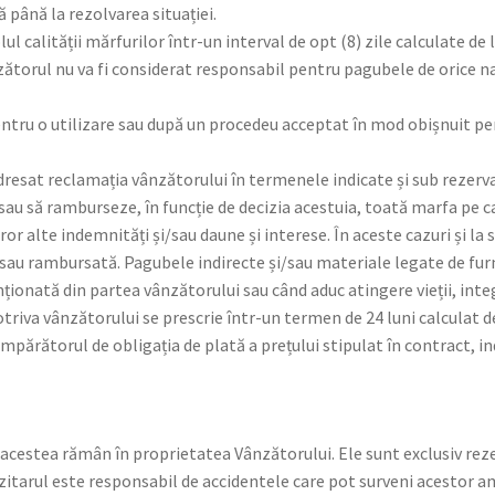
ă până la rezolvarea situației.
calității mărfurilor într-un interval de opt (8) zile calculate de l
nzătorul nu va fi considerat responsabil pentru pagubele de orice n
pentru o utilizare sau după un procedeu acceptat în mod obișnuit pe
esat reclamația vânzătorului în termenele indicate și sub rezerva
ă sau să ramburseze, în funcție de decizia acestuia, toată marfa pe
ăror alte indemnități și/sau daune și interese. În aceste cazuri și l
 sau rambursată. Pagubele indirecte și/sau materiale legate de fur
ționată din partea vânzătorului sau când aduc atingere vieții, integr
va vânzătorului se prescrie într-un termen de 24 luni calculat de l
ărătorul de obligația de plată a prețului stipulat în contract, i
: acestea rămân în proprietatea Vânzătorului. Ele sunt exclusiv rez
zitarul este responsabil de accidentele care pot surveni acestor 