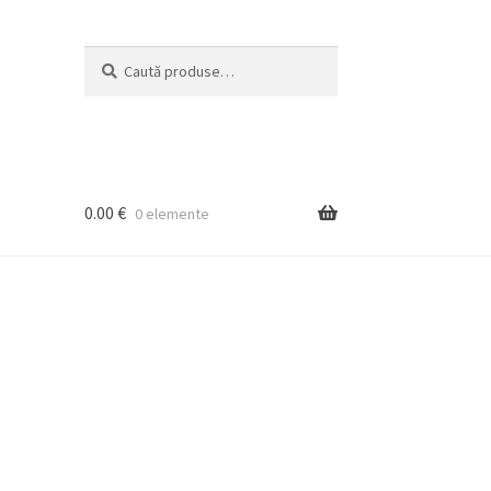
Caută
Caută
după:
0.00
€
0 elemente