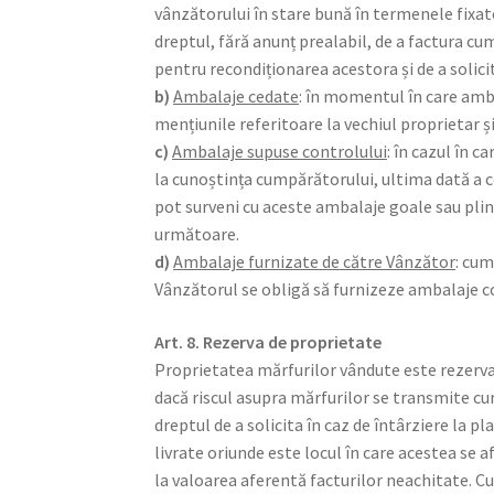
vânzătorului în stare bună în termenele fixate
dreptul, fără anunț prealabil, de a factura c
pentru recondiționarea acestora și de a soli
b)
Ambalaje cedate
: în momentul în care amb
mențiunile referitoare la vechiul proprietar și
c)
Ambalaje supuse controlului
: în cazul în 
la cunoștința cumpărătorului, ultima dată a c
pot surveni cu aceste ambalaje goale sau plin
următoare.
d)
Ambalaje furnizate de către Vânzător
: cum
Vânzătorul se obligă să furnizeze ambalaje c
Art. 8. Rezerva de proprietate
Proprietatea mărfurilor vândute este rezervată
dacă riscul asupra mărfurilor se transmite cum
dreptul de a solicita în caz de întârziere la p
livrate oriunde este locul în care acestea se 
la valoarea aferentă facturilor neachitate. Cu