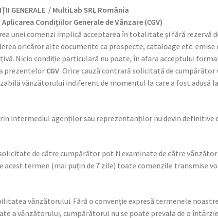
ȚII GENERALE / MultiLab SRL România
1. Aplicarea Condițiilor Generale de Vânzare (CGV)
rea unei comenzi implică acceptarea în totalitate și fără rezervă 
derea oricăror alte documente ca prospecte, cataloage etc. emise d
tivă. Nicio condiție particulară nu poate, în afara acceptului formal
a prezentelor
CGV
. Orice cauză contrară solicitată de cumpărător va
zabilă vânzătorului indiferent de momentul la care a fost adusă la
in intermediul agenților sau reprezentanților nu devin definitive 
olicitate de către cumpărător pot fi examinate de către vânzător da
ste acest termen (mai puțin de 7 zile) toate comenzile transmise vo
ibilitatea vânzătorului. Fără o convenție expresă termenele noastre d
ate a vânzătorului, cumpărătorul nu se poate prevala de o întârzie