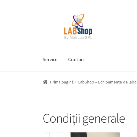
Sari
Sari
la
la
navigare
conținut
Service
Contact
Prima pagină
Contul meu
Coș
Plată
Request 
Prima pagină
LabShop – Echipamente de labo
Prelucrarea datelor cu caracter personal
Condiții generale