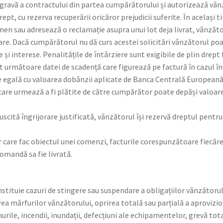
 gravă a contractului din partea cumpărătorului și autorizează vânz
drept, cu rezerva recuperării oricăror prejudicii suferite. În acelaș
n sau adresează o reclamație asupra unui lot deja livrat, vânzătoru
oare. Dacă cumpărătorul nu dă curs acestei solicitări vânzătorul po
și interese. Penalitățile de întârziere sunt exigibile de plin drept 
at următoare datei de scadență care figurează pe factură în cazul î
te egală cu valoarea dobânzii aplicate de Banca Centrală European
 care urmează a fi plătite de către cumpărător poate depăși valoar
scită îngrijorare justificată, vânzătorul își rezervă dreptul pentru
 care fac obiectul unei comenzi, facturile corespunzătoare fiecărei
omandă sa fie livrată.
nstituie cazuri de stingere sau suspendare a obligațiilor vânzătoru
ea mărfurilor vânzătorului, oprirea totală sau parțială a aprovizio
rile, incendii, inundații, defecțiuni ale echipamentelor, grevă total