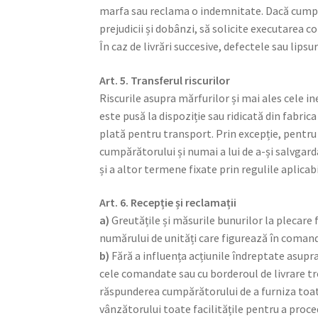
marfa sau reclama o indemnitate. Dacă cumpără
prejudicii și dobânzi, să solicite executarea 
În caz de livrări succesive, defectele sau lipsur
Art. 5. Transferul riscurilor
Riscurile asupra mărfurilor și mai ales cele 
este pusă la dispoziție sau ridicată din fabri
plată pentru transport. Prin excepție, pent
cumpărătorului și numai a lui de a-și salvgard
și a altor termene fixate prin regulile aplicabi
Art. 6. Recepție și reclamații
a)
Greutățile și măsurile bunurilor la plecare 
numărului de unități care figurează în coman
b)
Fără a influența acțiunile îndreptate asupr
cele comandate sau cu borderoul de livrare tre
răspunderea cumpărătorului de a furniza toate
vânzătorului toate facilitățile pentru a proce