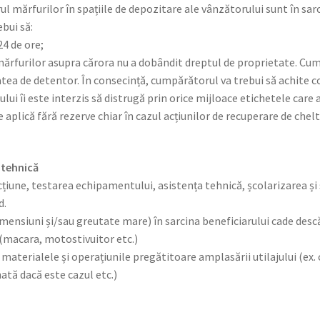
ul mărfurilor în spațiile de depozitare ale vânzătorului sunt în sa
bui să:
4 de ore;
mărfurilor asupra cărora nu a dobândit dreptul de proprietate. Cump
tatea de detentor. În consecință, cumpărătorul va trebui să achite c
ui îi este interzis să distrugă prin orice mijloace etichetele care 
e aplică fără rezerve chiar în cazul acțiunilor de recuperare de chelt
 tehnică
cțiune, testarea echipamentului, asistența tehnică, școlarizarea ș
d.
mensiuni și/sau greutate mare) în sarcina beneficiarului cade des
(macara, motostivuitor etc.)
 materialele și operațiunile pregătitoare amplasării utilajului (ex. 
ată dacă este cazul etc.)