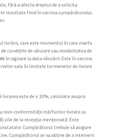
, fără a afecta dreptul de a solicita
le rezultate fiind în sarcina cumpărătorului.
ri.
l livrării, care este momentul în care marfa
t de condițiile de vânzare sau modalitatea de
MS
în vigoare la data vânzării. Este în sarcina
rvelor sale în limitele termenelor de livrare
ă livrarea este de ± 10%, calculate asupra
ra non-conformității mărfurilor livrate cu
8) zile de la recepția menționată. Este
 constatate. Cumpărătorul trebuie să asigure
ctive. Cumpărătorul se va abține de a interveni