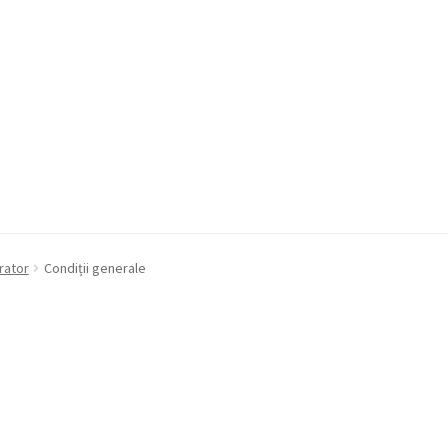
a Quote
Condiții generale
Service
Contact
rator
Condiții generale