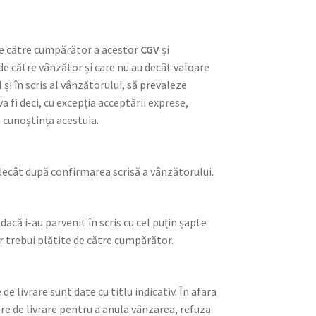
de către cumpărător a acestor
CGV
și
e către vânzător și care nu au decât valoare
 și în scris al vânzătorului, să prevaleze
 fi deci, cu excepția acceptării exprese,
 cunoștința acestuia.
decât după confirmarea scrisă a vânzătorului.
că i-au parvenit în scris cu cel puțin șapte
r trebui plătite de către cumpărător.
e livrare sunt date cu titlu indicativ. În afara
re de livrare pentru a anula vânzarea, refuza