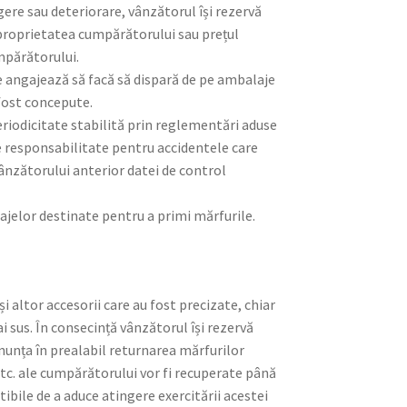
gere sau deteriorare, vânzătorul își rezervă
 proprietatea cumpărătorului sau prețul
mpărătorului.
 angajează să facă să dispară de pe ambalaje
 fost concepute.
eriodicitate stabilită prin reglementări aduse
ce responsabilitate pentru accidentele care
ânzătorului anterior datei de control
ajelor destinate pentru a primi mărfurile.
 altor accesorii care au fost precizate, chiar
i sus. În consecință vânzătorul își rezervă
 anunța în prealabil returnarea mărfurilor
 etc. ale cumpărătorului vor fi recuperate până
ibile de a aduce atingere exercitării acestei