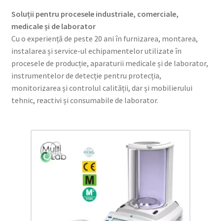
Service
Soluții pentru procesele industriale, comerciale,
medicale și de laborator
Contact
Cu o experiență de peste 20 ani în furnizarea, montarea,
instalarea și service-ul echipamentelor utilizate în
Prelucrarea datelor cu caracter personal
procesele de producție, aparaturii medicale și de laborator,
instrumentelor de detecție pentru protecția,
monitorizarea și controlul calității, dar și mobilierului
tehnic, reactivi și consumabile de laborator.