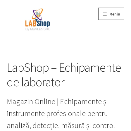
Sari
Sari
Meniu
la
la
navigare
conținut
Prima pagină
Contul meu
LabShop – Echipamente
Coș
de laborator
Plată
Magazin Online | Echipamente și
Request a Quote
instrumente profesionale pentru
Condiții generale
analiză, detecție, măsură și control