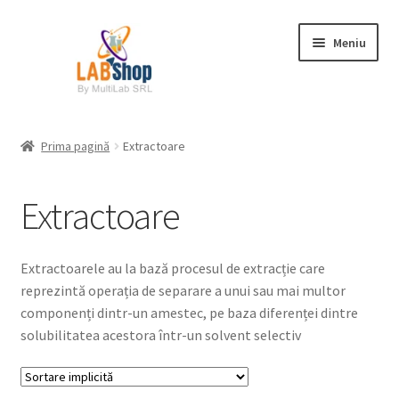
Sari
Sari
Meniu
la
la
navigare
conținut
Prima pagină
Prima pagină
Extractoare
Contul meu
Extractoare
Coș
Plată
Extractoarele au la bază procesul de extracție care
reprezintă operația de separare a unui sau mai multor
Request a Quote
componenți dintr-un amestec, pe baza diferenței dintre
solubilitatea acestora într-un solvent selectiv
Condiții generale