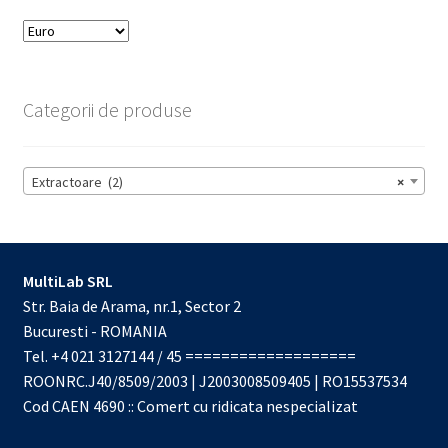
Categorii de produse
Extractoare (2)
×
MultiLab SRL
Str. Baia de Arama, nr.1, Sector 2
Bucuresti - ROMANIA
Tel. +4 021 3127144 / 45 ===================
ROONRC.J40/8509/2003 | J2003008509405 | RO15537534
Cod CAEN 4690 :: Comert cu ridicata nespecializat