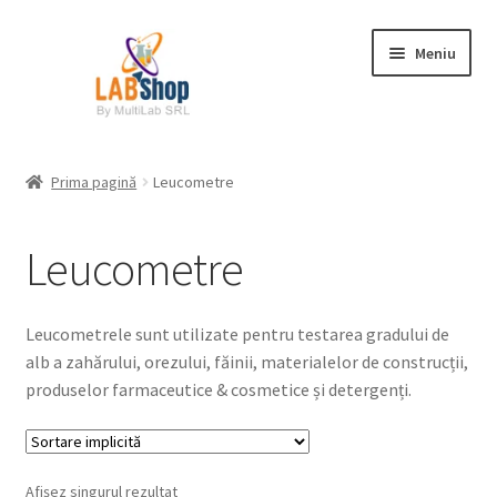
Sari
Sari
Meniu
la
la
navigare
conținut
Prima pagină
Prima pagină
Leucometre
Contul meu
Leucometre
Coș
Plată
Leucometrele sunt utilizate pentru testarea gradului de
alb a zahărului, orezului, făinii, materialelor de construcții,
Request a Quote
produselor farmaceutice & cosmetice și detergenți.
Condiții generale
Afișez singurul rezultat