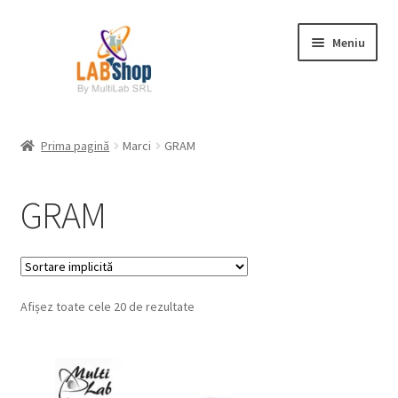
Sari
Sari
Meniu
la
la
navigare
conținut
Prima pagină
Prima pagină
Marci
GRAM
Contul meu
GRAM
Coș
Plată
Afișez toate cele 20 de rezultate
Request a Quote
Condiții generale