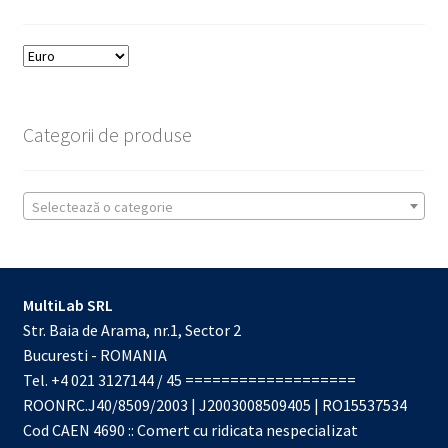
Categorii de produse
Selectează o categorie
MultiLab SRL
Str. Baia de Arama, nr.1, Sector 2
Bucuresti - ROMANIA
Tel. +4 021 3127144 / 45 ===================
ROONRC.J40/8509/2003 | J2003008509405 | RO15537534
Cod CAEN 4690 :: Comert cu ridicata nespecializat