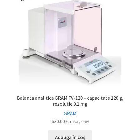
Service
Contact
Prelucrarea datelor cu caracter personal
Balanta analitica GRAM FV-120 – capacitate 120 g,
rezolutie 0.1 mg
GRAM
630.00
€
+ TVA / *ExW
Adaugă în coș