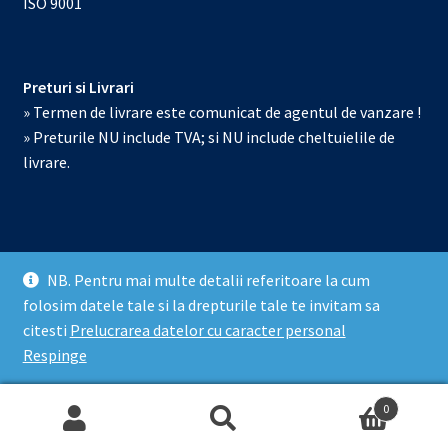
ISO 9001
Preturi si Livrari
» Termen de livrare este comunicat de agentul de vanzare !
» Preturile NU include TVA; si NU include cheltuielile de
livrare.
NB. Pentru mai multe detalii referitoare la cum
© Echipamente de laborator 2026
folosim datele tale si la drepturile tale te invitam sa
Prelucrarea datelor cu caracter personal
Construit cu
citesti
Prelucrarea datelor cu caracter personal
WooCommerce
.
Respinge
0
Caută
Caută