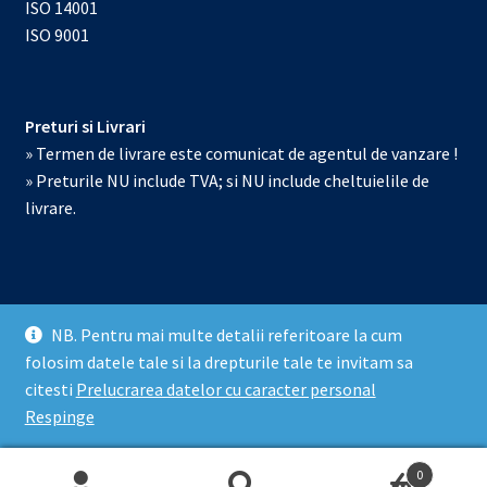
ISO 14001
ISO 9001
Preturi si Livrari
» Termen de livrare este comunicat de agentul de vanzare !
» Preturile NU include TVA; si NU include cheltuielile de
livrare.
NB. Pentru mai multe detalii referitoare la cum
© Echipamente de laborator 2026
folosim datele tale si la drepturile tale te invitam sa
Prelucrarea datelor cu caracter personal
Construit cu
citesti
Prelucrarea datelor cu caracter personal
WooCommerce
.
Respinge
0