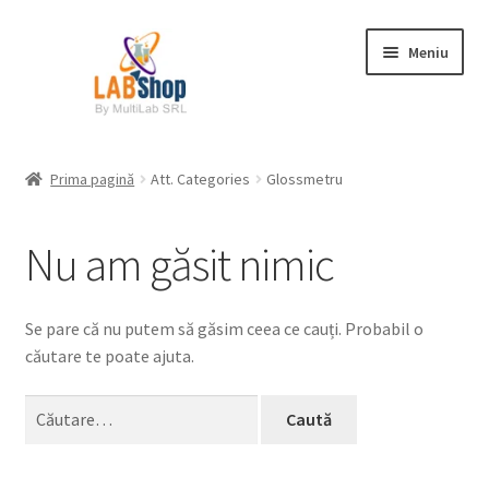
Sari
Sari
Meniu
la
la
navigare
conținut
Prima pagină
Prima pagină
Att. Categories
Glossmetru
Contul meu
Nu am găsit nimic
Coș
Plată
Se pare că nu putem să găsim ceea ce cauți. Probabil o
căutare te poate ajuta.
Request a Quote
Caută
după:
Condiții generale