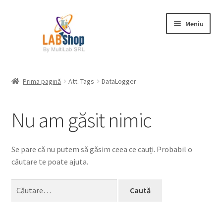
Sari
Sari
Meniu
la
la
navigare
conținut
Prima pagină
Prima pagină
Att. Tags
DataLogger
Contul meu
Nu am găsit nimic
Coș
Plată
Se pare că nu putem să găsim ceea ce cauți. Probabil o
căutare te poate ajuta.
Request a Quote
Caută
după:
Condiții generale