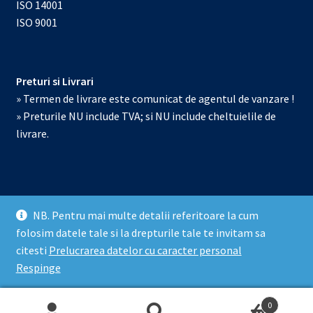
ISO 14001
ISO 9001
Preturi si Livrari
» Termen de livrare este comunicat de agentul de vanzare !
» Preturile NU include TVA; si NU include cheltuielile de
livrare.
NB. Pentru mai multe detalii referitoare la cum
© Echipamente de laborator 2026
folosim datele tale si la drepturile tale te invitam sa
Prelucrarea datelor cu caracter personal
Construit cu
citesti
Prelucrarea datelor cu caracter personal
WooCommerce
.
Respinge
0