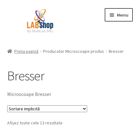
Sari
Sari
Meniu
la
la
navigare
conținut
Prima pagină
Prima pagină
Producator Microscoape produs
Bresser
Contul meu
Bresser
Coș
Plată
Microscoape Bresser
Request a Quote
Afișez toate cele 13 rezultate
Condiții generale