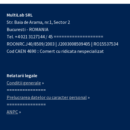
MultiLab SRL
Str. Baia de Arama, nr.1, Sector 2
Bucuresti - ROMANIA
Tel. +4 021 3127144 / 45 ===================
ROONRC.J40/8509/2003 | J2003008509405 | RO15537534
Cod CAEN 4690 :: Comert cu ridicata nespecializat
Relatarii legale
Conditii generale
»
===============
Prelucrarea datelor cu caracter personal
»
===============
ANPC
»