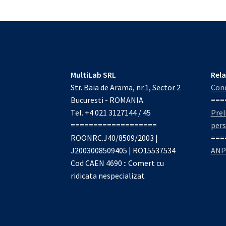
MultiLab SRL
Rela
Str. Baia de Arama, nr.1, Sector 2
Cond
Bucuresti - ROMANIA
===
Tel. +4 021 3127144 / 45
Prel
===================
per
ROONRC.J40/8509/2003 |
===
J2003008509405 | RO15537534
ANP
Cod CAEN 4690 :: Comert cu
ridicata nespecializat