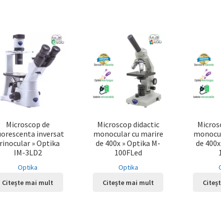
Microscop de
Microscop didactic
Micros
uorescenta inversat
monocular cu marire
monocul
rinocular » Optika
de 400x » Optika M-
de 400x
IM-3LD2
100FLed
Optika
Optika
Citește mai mult
Citește mai mult
Citeș