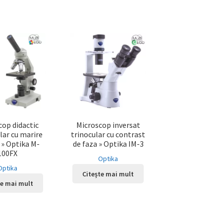
cop didactic
Microscop inversat
ar cu marire
trinocular cu contrast
 » Optika M-
de faza » Optika IM-3
100FX
Optika
Optika
Citește mai mult
te mai mult