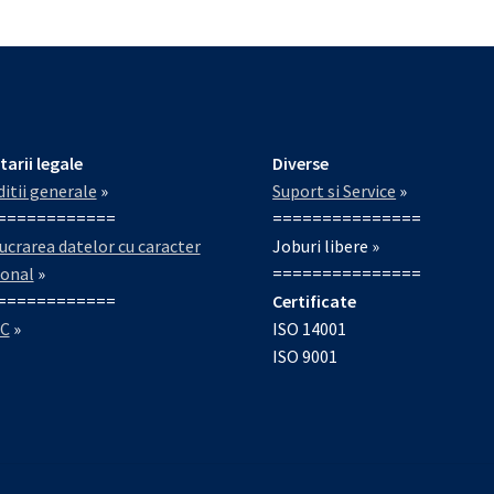
tarii legale
Diverse
itii generale
»
Suport si Service
»
============
===============
ucrarea datelor cu caracter
Joburi libere »
sonal
»
===============
============
Certificate
C
»
ISO 14001
ISO 9001