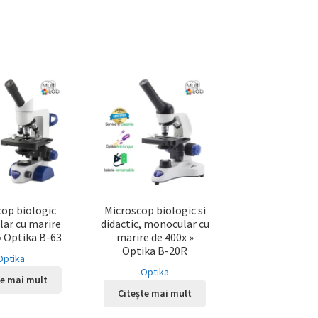
cop biologic
Microscop biologic si
ar cu marire
didactic, monocular cu
» Optika B-63
marire de 400x »
Optika B-20R
Optika
Optika
te mai mult
Citește mai mult