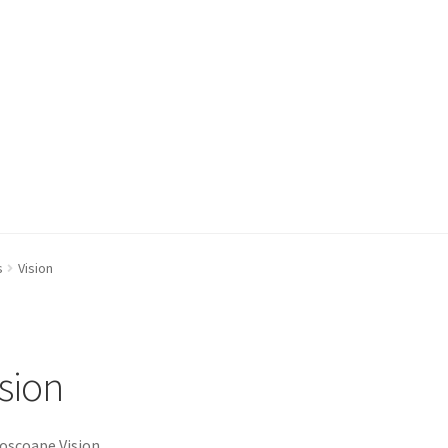
a Quote
Condiții generale
Service
Contact
s
Vision
ision
oscoape Vision