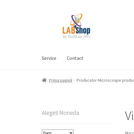
Sari
Sari
la
la
navigare
conținut
Service
Contact
Prima pagină
Contul meu
Coș
Plată
Request 
Prima pagină
Producator Microscoape produ
Prelucrarea datelor cu caracter personal
V
Alegeti Moneda
Micr