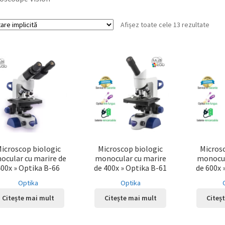
Afișez toate cele 13 rezultate
icroscop biologic
Microscop biologic
Micros
nocular cu marire de
monocular cu marire
monocul
400x » Optika B-66
de 400x » Optika B-61
de 600x 
Optika
Optika
Citește mai mult
Citește mai mult
Citeș