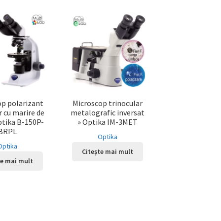
op polarizant
Microscop trinocular
r cu marire de
metalografic inversat
ptika B-150P-
» Optika IM-3MET
BRPL
Optika
Optika
Citește mai mult
te mai mult