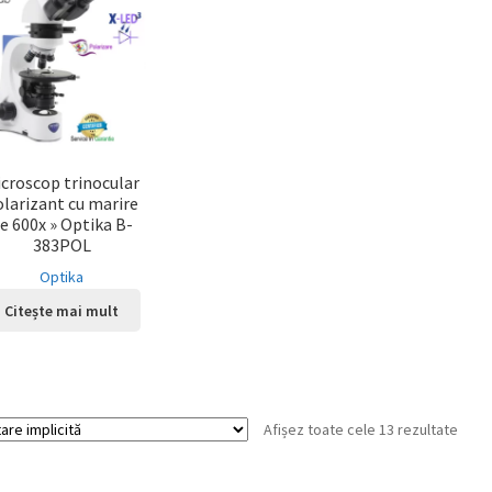
croscop trinocular
olarizant cu marire
e 600x » Optika B-
383POL
Optika
Citește mai mult
Afișez toate cele 13 rezultate