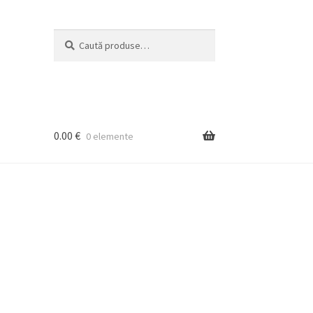
Caută
Caută
după:
0.00
€
0 elemente