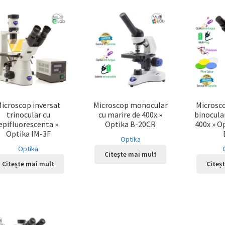
icroscop inversat
Microscop monocular
Microsc
trinocular cu
cu marire de 400x »
binocula
epifluorescenta »
Optika B-20CR
400x » O
Optika IM-3F
Optika
Optika
Citește mai mult
Citește mai mult
Citeș