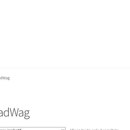
a Quote
Condiții generale
Service
Contact
adWag
adWag