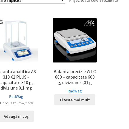
Afișez toate cele 2 rezultate
alanta analitica AS
Balanta precizie WTC
310.X2 PLUS –
600 – capacitate 600
capacitate 310 g,
g, diviziune 0,01 g
diviziune 0,1 mg
RadWag
RadWag
Citește mai mult
1,565.00
€
+ TVA / *ExW
Adaugă în coș