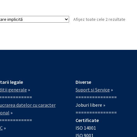
Afișez toate cele 2 rezultate
tarii legale
Diverse
itii generale
»
Suport si Service
»
============
===============
ucrarea datelor cu caracter
Joburi libere »
sonal
»
===============
============
Certificate
C
»
ISO 14001
ISO 9001