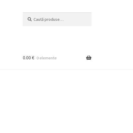
Caută
Caută
după:
0.00
€
0 elemente