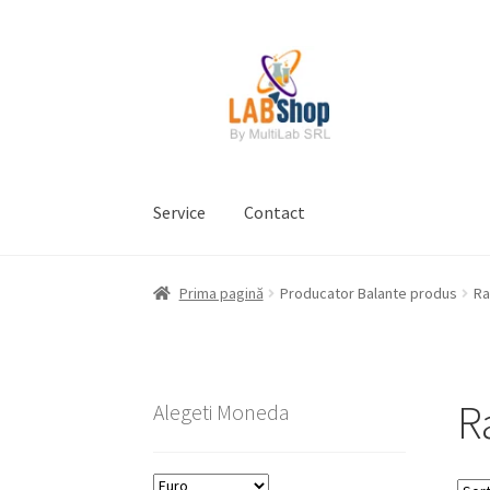
Sari
Sari
la
la
navigare
conținut
Service
Contact
Prima pagină
Contul meu
Coș
Plată
Request 
Prima pagină
Producator Balante produs
R
Prelucrarea datelor cu caracter personal
R
Alegeti Moneda