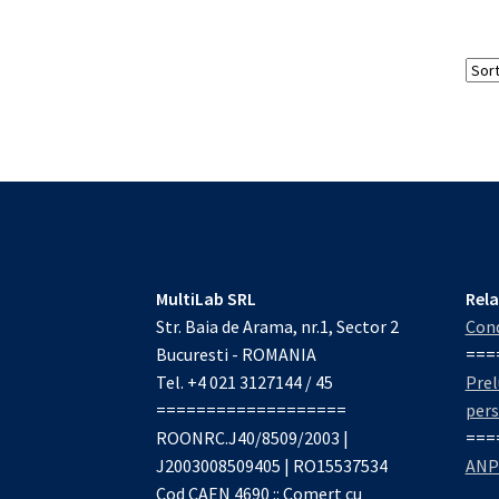
MultiLab SRL
Rela
Str. Baia de Arama, nr.1, Sector 2
Cond
Bucuresti - ROMANIA
===
Tel. +4 021 3127144 / 45
Prel
===================
per
ROONRC.J40/8509/2003 |
===
J2003008509405 | RO15537534
ANP
Cod CAEN 4690 :: Comert cu