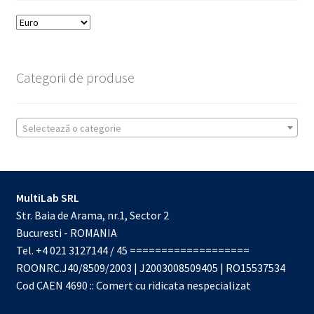
Categorii de produse
Selectează o categorie
MultiLab SRL
Str. Baia de Arama, nr.1, Sector 2
Bucuresti - ROMANIA
Tel. +4 021 3127144 / 45 ===================
ROONRC.J40/8509/2003 | J2003008509405 | RO15537534
Cod CAEN 4690 :: Comert cu ridicata nespecializat