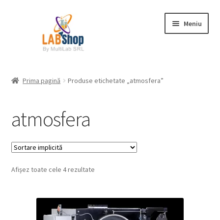
Sari
Sari
Meniu
la
la
navigare
conținut
Prima pagină
Prima pagină
Produse etichetate „atmosfera”
Contul meu
atmosfera
Coș
Plată
Afișez toate cele 4 rezultate
Request a Quote
Condiții generale