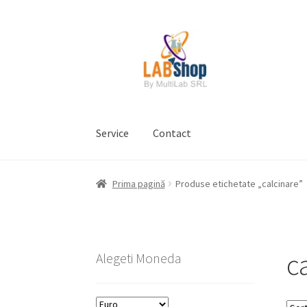
Sari
Sari
la
la
navigare
conținut
Service
Contact
Prima pagină
Contul meu
Coș
Plată
Request 
Prima pagină
Produse etichetate „calcinare”
Prelucrarea datelor cu caracter personal
c
Alegeti Moneda