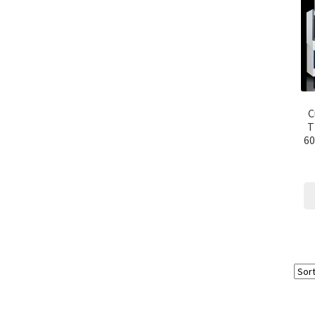
C
T
60