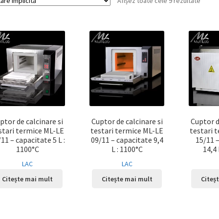
Afișez toate cele 9 rezultate
ptor de calcinare si
Cuptor de calcinare si
Cuptor d
stari termice ML-LE
testari termice ML-LE
testari 
11 – capacitate 5 L :
09/11 – capacitate 9,4
15/11 
1100°C
L : 1100°C
14,4 
LAC
LAC
Citește mai mult
Citește mai mult
Citeș