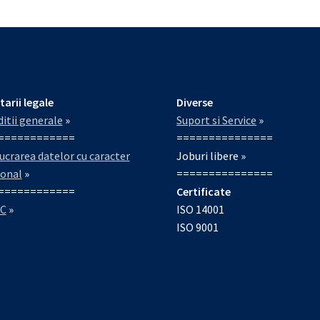
tarii legale
Diverse
itii generale
»
Suport si Service
»
============
===============
ucrarea datelor cu caracter
Joburi libere »
sonal
»
===============
============
Certificate
C
»
ISO 14001
ISO 9001