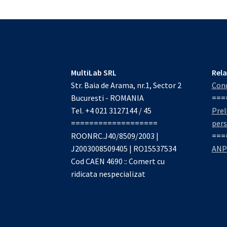
MultiLab SRL
Rela
Str. Baia de Arama, nr.1, Sector 2
Cond
Bucuresti - ROMANIA
===
Tel. +4 021 3127144 / 45
Prel
===================
per
ROONRC.J40/8509/2003 |
===
J2003008509405 | RO15537534
ANP
Cod CAEN 4690 :: Comert cu
ridicata nespecializat