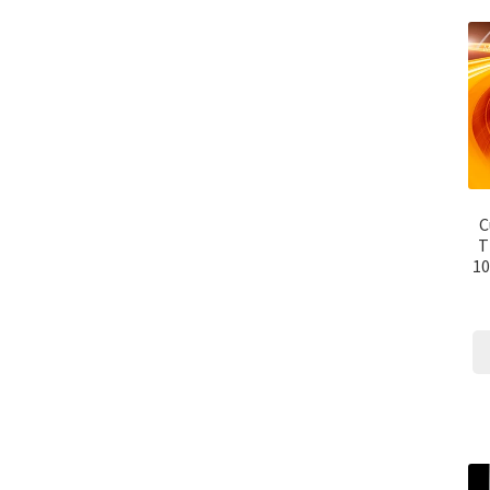
C
T
10