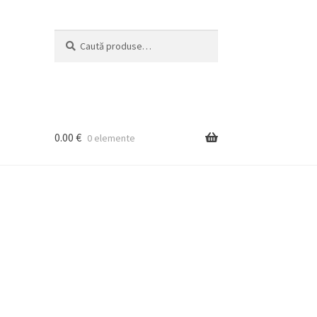
Caută
Caută
după:
0.00
€
0 elemente