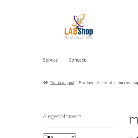
Sari
Sari
la
la
navigare
conținut
Service
Contact
Prima pagină
Contul meu
Coș
Plată
Request 
Prima pagină
Produse etichetate „microscoa
Prelucrarea datelor cu caracter personal
m
Alegeti Moneda