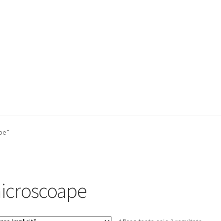
a Quote
Condiții generale
Service
Contact
pe”
icroscoape