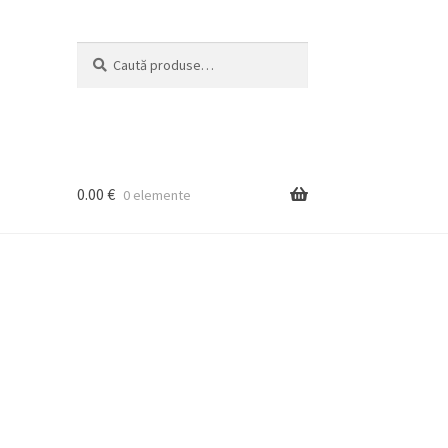
Caută
Caută
după:
0.00
€
0 elemente