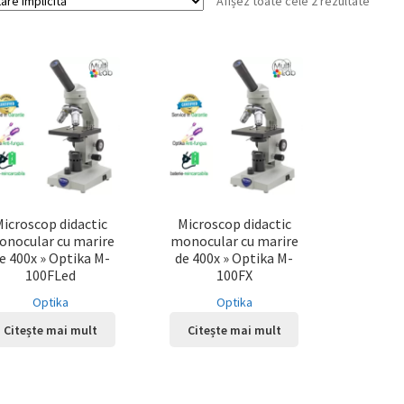
Afișez toate cele 2 rezultate
Microscop didactic
Microscop didactic
onocular cu marire
monocular cu marire
e 400x » Optika M-
de 400x » Optika M-
100FLed
100FX
Optika
Optika
Citește mai mult
Citește mai mult