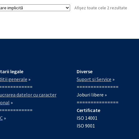
Afișez toate cele 2 rezultate
tarii legale
Diverse
itii generale
»
Suport si Service
»
============
===============
ucrarea datelor cu caracter
Joburi libere »
sonal
»
===============
============
Certificate
C
»
ISO 14001
ISO 9001