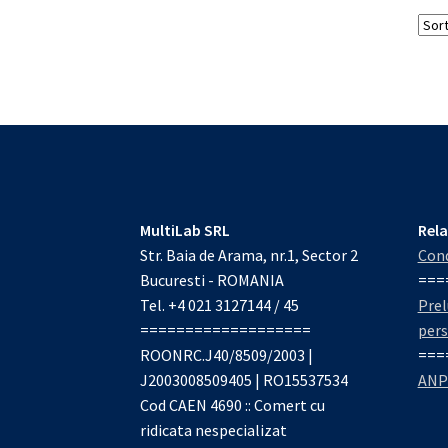
MultiLab SRL
Rela
Str. Baia de Arama, nr.1, Sector 2
Cond
Bucuresti - ROMANIA
===
Tel. +4 021 3127144 / 45
Prel
===================
per
ROONRC.J40/8509/2003 |
===
J2003008509405 | RO15537534
ANP
Cod CAEN 4690 :: Comert cu
ridicata nespecializat