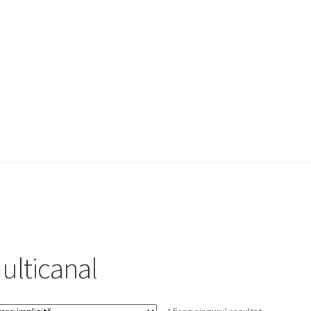
a Quote
Condiții generale
Service
Contact
ulticanal