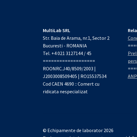
MultiLab SRL
Rela
Str. Baia de Arama, nr.1, Sector 2
Cond
Bucuresti - ROMANIA
===
Tel. +4 021 3127144 / 45
Prel
===================
per
ROONRC.J40/8509/2003 |
===
J2003008509405 | RO15537534
ANP
Cod CAEN 4690 :: Comert cu
ridicata nespecializat
© Echipamente de laborator 2026