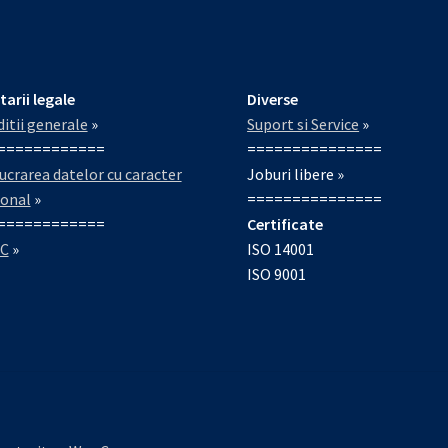
tarii legale
Diverse
itii generale
»
Suport si Service
»
============
===============
ucrarea datelor cu caracter
Joburi libere »
sonal
»
===============
============
Certificate
C
»
ISO 14001
ISO 9001