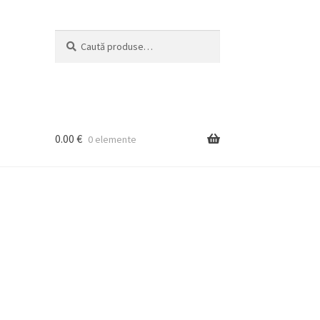
Caută
Caută
după:
0.00
€
0 elemente