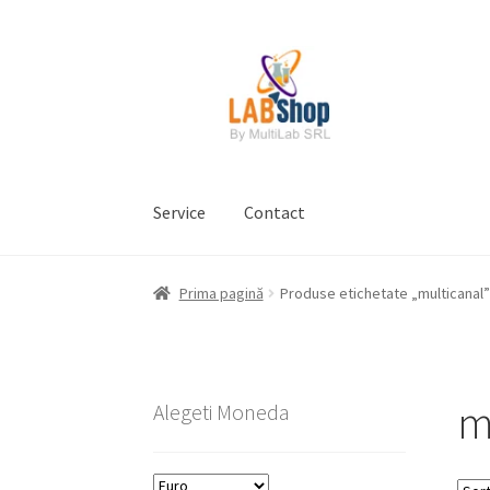
Sari
Sari
la
la
navigare
conținut
Service
Contact
Prima pagină
Contul meu
Coș
Plată
Request 
Prima pagină
Produse etichetate „multicanal”
Prelucrarea datelor cu caracter personal
m
Alegeti Moneda