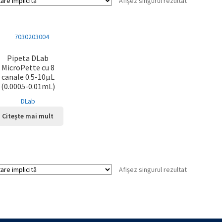
Afișez singurul rezultat
Pipeta DLab
MicroPette cu 8
canale 0.5-10μL
(0.0005-0.01mL)
DLab
Citește mai mult
Afișez singurul rezultat