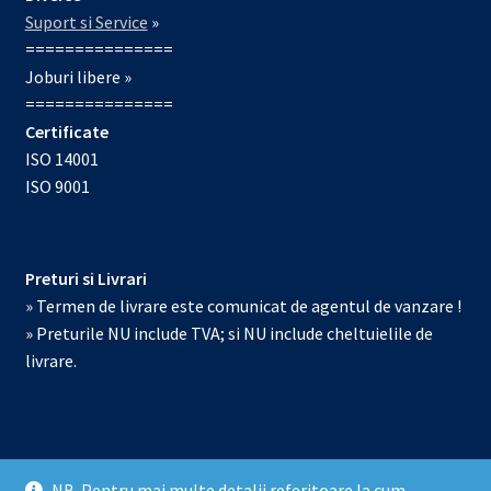
Suport si Service
»
===============
Joburi libere »
===============
Certificate
ISO 14001
ISO 9001
Preturi si Livrari
» Termen de livrare este comunicat de agentul de vanzare !
» Preturile NU include TVA; si NU include cheltuielile de
livrare.
NB. Pentru mai multe detalii referitoare la cum