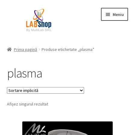
Sari
Sari
Meniu
la
la
navigare
conținut
Prima pagină
Prima pagină
Produse etichetate „plasma”
Contul meu
plasma
Coș
Plată
Afișez singurul rezultat
Request a Quote
Condiții generale