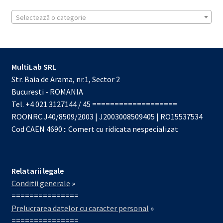
Selectează o categorie
MultiLab SRL
Str. Baia de Arama, nr.1, Sector 2
Bucuresti - ROMANIA
Tel. +4 021 3127144 / 45 ===================
ROONRC.J40/8509/2003 | J2003008509405 | RO15537534
Cod CAEN 4690 :: Comert cu ridicata nespecializat
Relatarii legale
Conditii generale
»
===============
Prelucrarea datelor cu caracter personal
»
===============