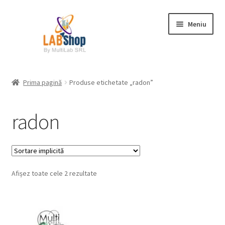
Sari
Sari
Meniu
la
la
navigare
conținut
Prima pagină
Prima pagină
Produse etichetate „radon”
Contul meu
radon
Coș
Plată
Afișez toate cele 2 rezultate
Request a Quote
Condiții generale