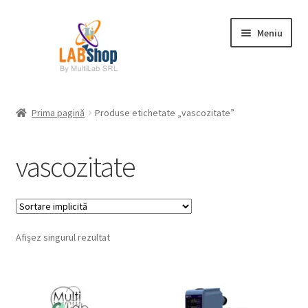
Sari
Sari
Meniu
la
la
navigare
conținut
Prima pagină
Prima pagină
Produse etichetate „vascozitate”
Contul meu
vascozitate
Coș
Plată
Afișez singurul rezultat
Request a Quote
Condiții generale