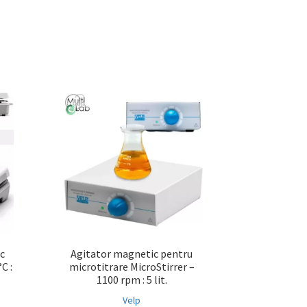
c
Agitator magnetic pentru
C :
microtitrare MicroStirrer –
1100 rpm : 5 lit.
Velp