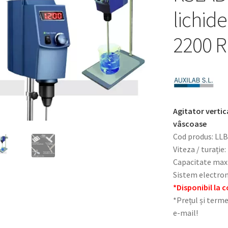
lichide
2200 RP
Agitator vertic
vâscoase
Cod produs: LL
Viteza / turație
Capacitate maxi
Sistem electroni
*Disponibil la
*Prețul și terme
e-mail!