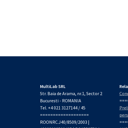
MultiLab SRL
Rela
Str. Baia de Arama, nr.1, Sector 2
Cond
Bucuresti - ROMANIA
===
Tel. +4 021 3127144 / 45
Prel
===================
per
ROONRC.J40/8509/2003 |
===