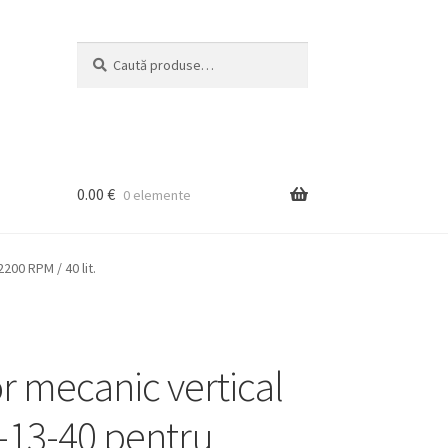
Caută
Caută
după:
0.00
€
0 elemente
200 RPM / 40 lit.
or mecanic vertical
13-40 pentru