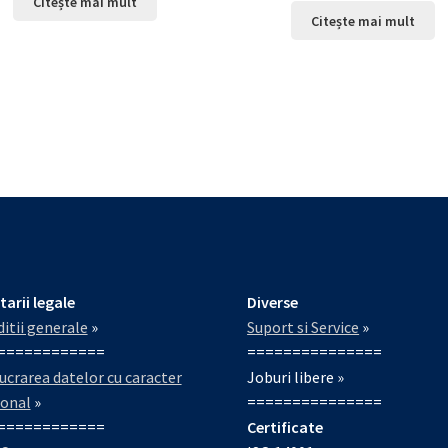
Citește mai mult
Citește mai mult
tarii legale
Diverse
itii generale
»
Suport si Service
»
============
===============
ucrarea datelor cu caracter
Joburi libere »
sonal
»
===============
============
Certificate