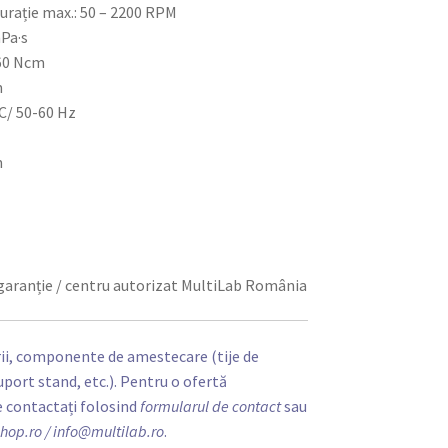
Turație max.: 50 – 2200 RPM
Pa·s
60 Ncm
m
C/ 50-60 Hz
m
t garanție / centru autorizat MultiLab România
rii, componente de amestecare (tije de
suport stand, etc.). Pentru o ofertă
e contactați folosind
formularul de contact
sau
hop.ro
/ info@multilab.ro
.