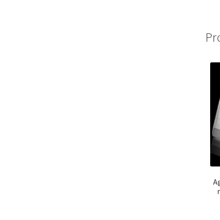
Pr
Ag