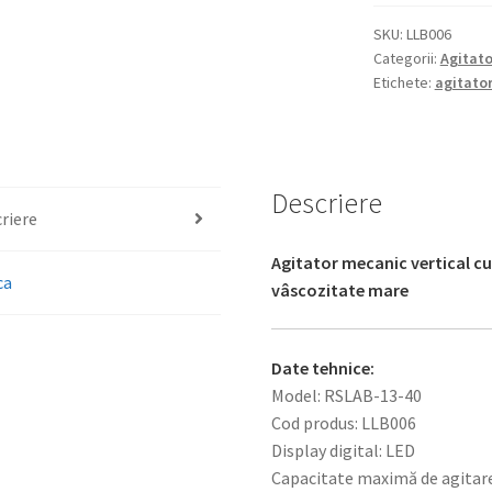
SKU:
LLB006
Categorii:
Agitat
Etichete:
agitato
Descriere
riere
Agitator mecanic vertical cu
ca
vâscozitate mare
Date tehnice:
Model: RSLAB-13-40
Cod produs: LLB006
Display digital: LED
Capacitate maximă de agitare