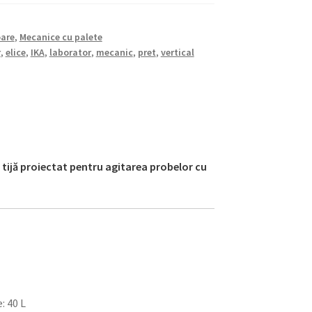
oare
,
Mecanice cu palete
r
,
elice
,
IKA
,
laborator
,
mecanic
,
pret
,
vertical
 tijă proiectat pentru agitarea probelor cu
: 40 L