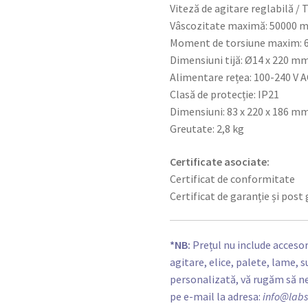
Viteză de agitare reglabilă / 
Vâscozitate maximă: 50000 m
Moment de torsiune maxim: 
Dimensiuni tijă: Ø14 x 220 m
Alimentare rețea: 100-240 V A
Clasă de protecție: IP21
Dimensiuni: 83 x 220 x 186 m
Greutate: 2,8 kg
Certificate asociate:
Certificat de conformitate
Certificat de garanție și pos
*NB:
Prețul nu include acceso
agitare, elice, palete, lame, 
personalizată, vă rugăm să n
pe e-mail la adresa:
info@labs