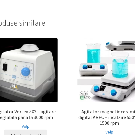
oduse similare
itator Vortex ZX3 – agitare
Agitator magnetic cerami
reglabila pana la 3000 rpm
digital AREC – incalzire 550°
1500 rpm
Velp
Velp