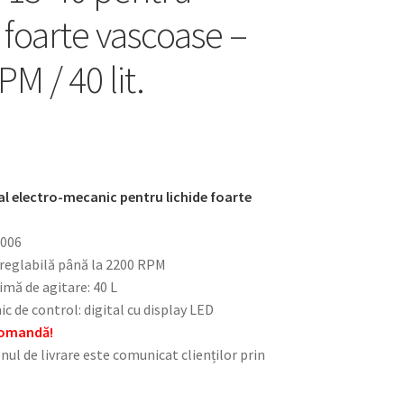
 foarte vascoase –
M / 40 lit.
al electro-mecanic pentru lichide foarte
B006
: reglabilă până la 2200 RPM
mă de agitare: 40 L
c de control: digital cu display LED
 comandă!
nul de livrare este comunicat clienților prin