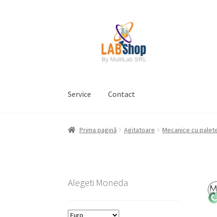
Sari
Sari
la
la
navigare
conținut
Service
Contact
Prima pagină
Contul meu
Coș
Plată
Request 
Prima pagină
Agitatoare
Mecanice cu palet
Prelucrarea datelor cu caracter personal
Alegeti Moneda