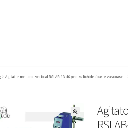
a Quote
Condiții generale
Service
Contact
e
Agitator mecanic vertical RSLAB-13-40 pentru lichide foarte vascoase – 2
Agitat
RSLAB-