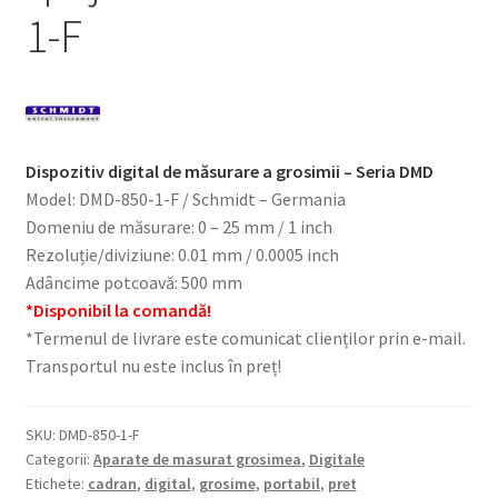
1-F
Dispozitiv digital de măsurare a grosimii – Seria DMD
Model: DMD-850-1-F / Schmidt – Germania
Domeniu de măsurare: 0 – 25 mm / 1 inch
Rezoluție/diviziune: 0.01 mm / 0.0005 inch
Adâncime potcoavă: 500 mm
*Disponibil la comandă!
*Termenul de livrare este comunicat clienților prin e-mail.
Transportul nu este inclus în preț!
SKU:
DMD-850-1-F
Categorii:
Aparate de masurat grosimea
,
Digitale
Etichete:
cadran
,
digital
,
grosime
,
portabil
,
pret