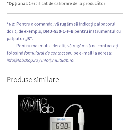
*Opțional:
Certificat de calibrare de la producător
*NB:
Pentru a comanda, vă rugăm să indicați palpatorul
dorit, de exemplu,
DMD-850-1-F-B
pentru instrumentul cu
palpator
„B”
.
*NB:
Pentru mai multe detalii, vă rugăm să ne contactați
folosind
formularul de contact
sau pe e-mail la adresa:
info@labshop.ro
/ info@multilab.ro
.
Produse similare