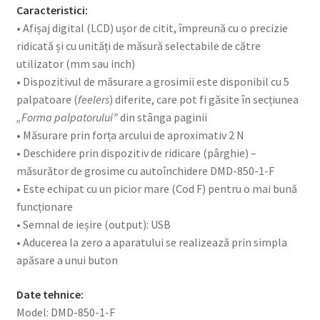
Caracteristici:
• Afișaj digital (LCD) ușor de citit, împreună cu o precizie
ridicată și cu unități de măsură selectabile de către
utilizator (mm sau inch)
• Dispozitivul de măsurare a grosimii este disponibil cu 5
palpatoare (
feelers
) diferite, care pot fi găsite în secțiunea
„Forma palpatorului”
din stânga paginii
• Măsurare prin forța arcului de aproximativ 2 N
• Deschidere prin dispozitiv de ridicare (pârghie) –
măsurător de grosime cu autoînchidere DMD-850-1-F
• Este echipat cu un picior mare (Cod F) pentru o mai bună
funcționare
• Semnal de ieșire (output): USB
• Aducerea la zero a aparatului se realizează prin simpla
apăsare a unui buton
Date tehnice:
Model: DMD-850-1-F