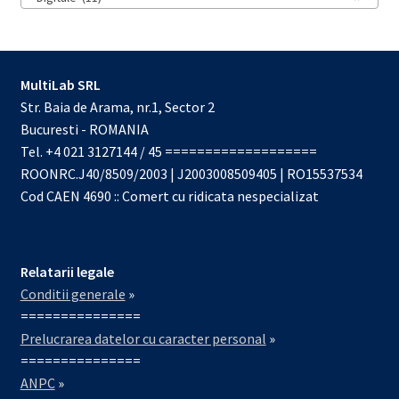
MultiLab SRL
Str. Baia de Arama, nr.1, Sector 2
Bucuresti - ROMANIA
Tel. +4 021 3127144 / 45 ===================
ROONRC.J40/8509/2003 | J2003008509405 | RO15537534
Cod CAEN 4690 :: Comert cu ridicata nespecializat
Relatarii legale
Conditii generale
»
===============
Prelucrarea datelor cu caracter personal
»
===============
ANPC
»