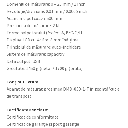
Domeniu de măsurare: 0 – 25 mm / 1 inch
Rezoluție/diviziune: 0.01 mm / 0.0005 inch
Adâncime potcoavă: 500 mm
Presiunea de măsurare: 2 N
Forma palpatorului (
feeler
): A/B/C/G/H
Display: LCD cu 4 cifre, 8 mm înălțime
Principiul de măsurare: auto-închidere
Sistem de măsurare: capacitiv
Data output: USB
Greutate: 1450 g (netă) / 1700 g (brută)
Conținut livrare:
Aparat de măsurat grosimea DMD-850-1-F în geantă/cutie
de transport
Certificate asociate:
Certificat de conformitate
Certificat de garanție și post garanție