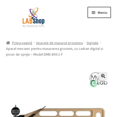
Sari
Sari
Meniu
la
la
navigare
conținut
Prima pagină
Prima pagină
Aparate de masurat grosimea
Digitale
Aparat mecanic pentru masurarea grosimii, cu cadran digital si
Contul meu
picior de sprijin – Model DMD-850-1-F
Coș
Plată
Request a Quote
Condiții generale