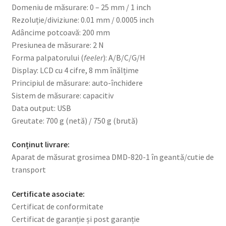
Domeniu de măsurare: 0 – 25 mm / 1 inch
Rezoluție/diviziune: 0.01 mm / 0.0005 inch
Adâncime potcoavă: 200 mm
Presiunea de măsurare: 2 N
Forma palpatorului (
feeler
): A/B/C/G/H
Display: LCD cu 4 cifre, 8 mm înălțime
Principiul de măsurare: auto-închidere
Sistem de măsurare: capacitiv
Data output: USB
Greutate: 700 g (netă) / 750 g (brută)
Conținut livrare:
Aparat de măsurat grosimea DMD-820-1 în geantă/cutie de
transport
Certificate asociate:
Certificat de conformitate
Certificat de garanție și post garanție