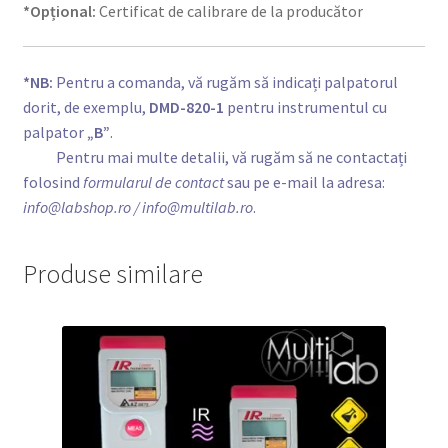
*Opțional:
Certificat de calibrare de la producător
*NB:
Pentru a comanda, vă rugăm să indicați palpatorul
dorit, de exemplu,
DMD-820-1
pentru instrumentul cu
palpator
„B”
.
*NB:
Pentru mai multe detalii, vă rugăm să ne contactați
folosind
formularul de contact
sau pe e-mail la adresa:
info@labshop.ro
/ info@multilab.ro
.
Produse similare