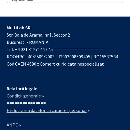
MultiLab SRL
Str. Baia de Arama, nr.1, Sector 2
Bucuresti - ROMANIA
Tel. +4 021 3127144 / 45 ===================
ROONRC.J40/8509/2003 | J2003008509405 | RO15537534
Cod CAEN 4690 :: Comert cu ridicata nespecializat
Relatarii legale
Conditii generale
»
===============
Prelucrarea datelor cu caracter personal
»
===============
ANPC
»