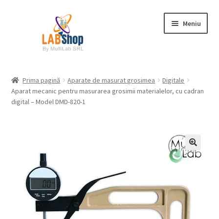
Sari
Sari
Meniu
la
la
navigare
conținut
Prima pagină
Prima pagină
Aparate de masurat grosimea
Digitale
Aparat mecanic pentru masurarea grosimii materialelor, cu cadran
Contul meu
digital – Model DMD-820-1
Coș
Plată
Request a Quote
Condiții generale