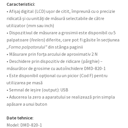
Caracteristici:
• Afișaj digital (LCD) ușor de citit, împreună cu o precizie
ridicată și cu unități de măsură selectabile de către
utilizator (mm sau inch)
• Dispozitivul de măsurare a grosimii este disponibil cu 5
palpatoare (
feelers
) diferite, care pot fi găsite în secțiunea
„Forma palpatorului”
din stânga paginii
• Măsurare prin forța arcului de aproximativ 2 N
• Deschidere prin dispozitiv de ridicare (pârghie) –
măsurător de grosime cu autoînchidere DMD-820-1
• Este disponibil opțional cu un picior (Cod F) pentru
utilizarea pe masă
• Semnal de ieșire (output): USB
• Aducerea la zero a aparatului se realizează prin simpla
apăsare a unui buton
Date tehnice:
Model: DMD-820-1