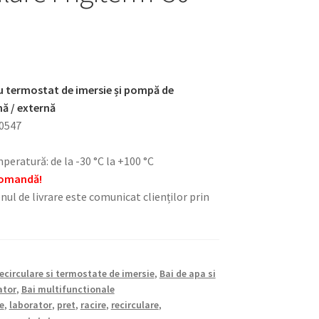
cu termostat de imersie și pompă de
nă / externă
00547
eratură: de la -30 °C la +100 °C
 comandă!
nul de livrare este comunicat clienților prin
recirculare si termostate de imersie
,
Bai de apa si
ator
,
Bai multifunctionale
e
,
laborator
,
pret
,
racire
,
recirculare
,