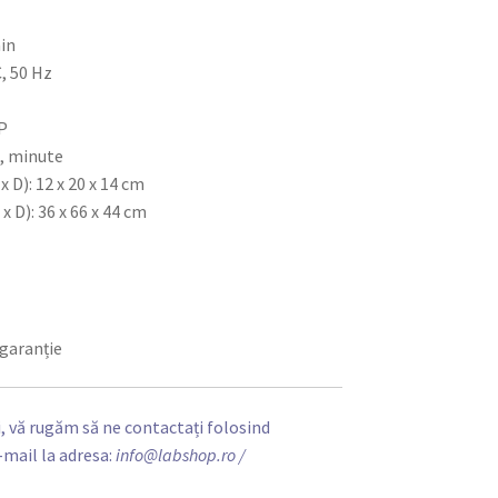
in
C, 50 Hz
P
, minute
 D): 12 x 20 x 14 cm
 D): 36 x 66 x 44 cm
-garanție
, vă rugăm să ne contactați folosind
-mail la adresa:
info@labshop.ro
/