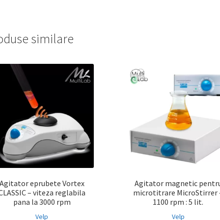
oduse similare
Agitator eprubete Vortex
Agitator magnetic pentr
CLASSIC – viteza reglabila
microtitrare MicroStirrer 
pana la 3000 rpm
1100 rpm : 5 lit.
Velp
Velp