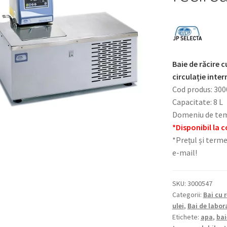
Baie de răcire 
circulație inter
Cod produs: 30
Capacitate: 8 L
Domeniu de temp
*Disponibil la
*Prețul și terme
e-mail!
SKU:
3000547
Categorii:
Bai cu 
ulei
,
Bai de labor
Etichete:
apa
,
bai