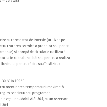
ermostatata
cire cu termostat de imersie (utilizat pe
ntru tratarea termică a probelor sau pentru
amente) și pompă de circulație (utilizată
tea în cadrul unei băi sau pentru a realiza
a lichidului pentru răcire sau încălzire).
-30 °C la 100 °C.
tru menținerea temperaturii maxime: 8 L.
n regim continuu sau programat.
din oțel inoxidabil AISI 304, cu un rezervor
I 304.