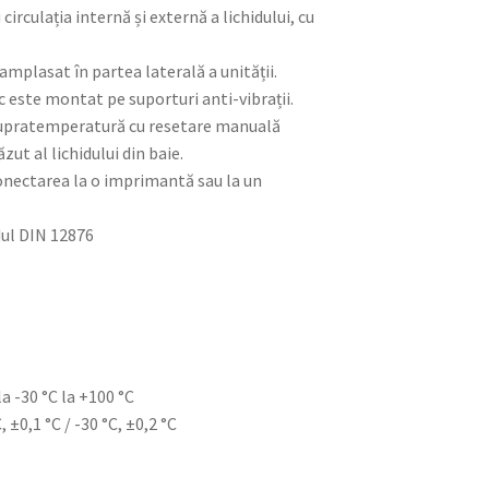
rculația internă și externă a lichidului, cu
amplasat în partea laterală a unității.
 este montat pe suporturi anti-vibrații.
supratemperatură cu resetare manuală
zut al lichidului din baie.
onectarea la o imprimantă sau la un
dul DIN 12876
 -30 °C la +100 °C
, ±0,1 °C / -30 °C, ±0,2 °C