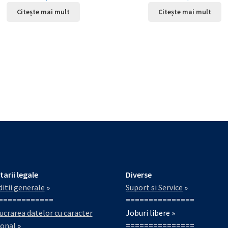
Citește mai mult
Citește mai mult
tarii legale
Diverse
itii generale
»
Suport si Service
»
============
===============
ucrarea datelor cu caracter
Joburi libere »
sonal
»
===============