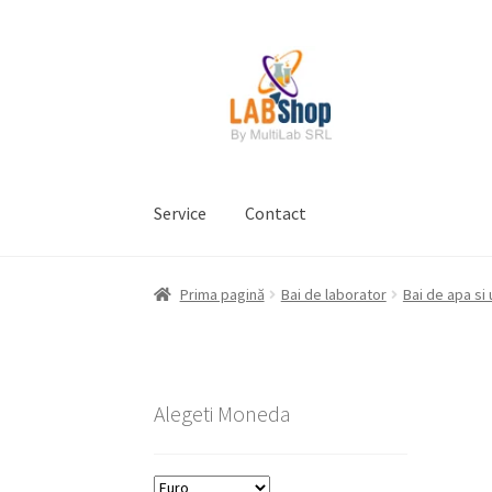
Sari
Sari
la
la
navigare
conținut
Service
Contact
Prima pagină
Contul meu
Coș
Plată
Request 
Prima pagină
Bai de laborator
Bai de apa si 
Prelucrarea datelor cu caracter personal
Alegeti Moneda