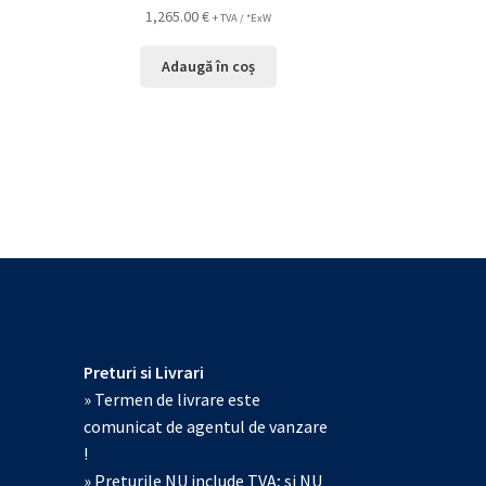
1,265.00
€
+ TVA / *ExW
Adaugă în coș
Preturi si Livrari
» Termen de livrare este
comunicat de agentul de vanzare
!
» Preturile NU include TVA; si NU