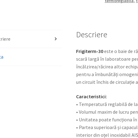
termoreglabila
,
t
Descriere
riere
Frigiterm-30
este o baie de ră
ca
scară largă în laboratoare pe
încălzirea/răcirea altor echip
pentru a îmbunătăți omogenita
un circuit închis de circulație 
Caracteristici:
• Temperatură reglabilă de la 
• Volumul maxim de lucru pen
• Unitatea poate funcționa î
• Partea superioară și capacul 
interior din oțel inoxidabil AIS