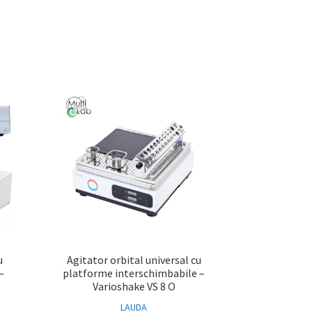
u
Agitator orbital universal cu
–
platforme interschimbabile –
Varioshake VS 8 O
LAUDA