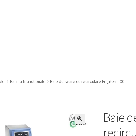
a Quote
Condiții generale
Service
Contact
ulei
Bai multifunctionale
Baie de racire cu recirculare Frigiterm-30
Baie de
recirc