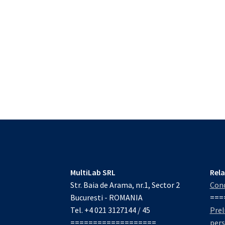
MultiLab SRL
Rela
Str. Baia de Arama, nr.1, Sector 2
Cond
Bucuresti - ROMANIA
===
Tel. +4 021 3127144 / 45
Prel
===================
per