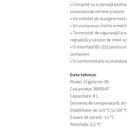
• Complet cu o pompă pentru ci
conectori de intrare și ieșire.
• Un robinet de scurgere este 
• Un compresor închis ermetic
• Termostat de siguranță la 
reglabilă și senzor de nivel scă
• O interfață RS-232 pentru c
computer.
• În conformitate cu standar
Date tehnice:
Model: Frigiterm-30
Cod produs: 3000547
Capacitate: 8 L
Domeniu de temperatură: de la
Stabilitate: de la 0 °C la 100 °C
Eroare de setare : ±1 °C
Rezoluție: 0,1 °C