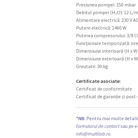
Presiunea pompei: 150 mbar
Debitul pompei (H₂O): 12 L/m
Alimentare electrică: 230 V A
Putere electrică: 1460 W
Puterea compresorului: 3/8 C
Funcționare temporizată: ore
Dimensiune interioară (H x W x
Dimensiune exterioară (H x W x
Greutate: 30 kg
Certificate asociate:
Certificat de conformitate
Certificat de garanție și post
*NB:
Pentru mai multe detalii
formularul de contact
sau pe e
info@multilab.ro
.