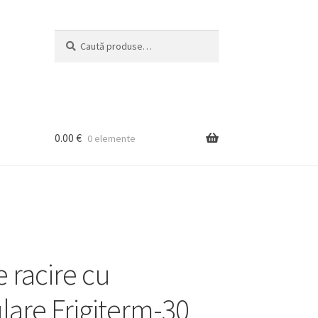
Caută
Caută
după:
0.00
€
0 elemente
 racire cu
ulare Frigiterm-30