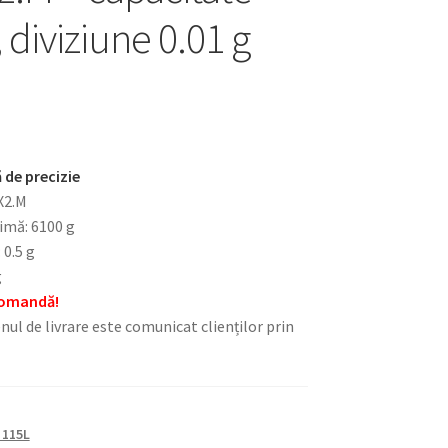
 diviziune 0.01 g
 de precizie
X2.M
imă: 6100 g
 0.5 g
g
 comandă!
nul de livrare este comunicat clienților prin
 115L