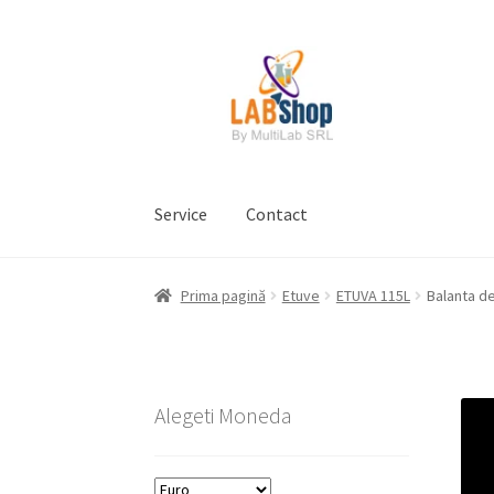
Sari
Sari
la
la
navigare
conținut
Service
Contact
Prima pagină
Contul meu
Coș
Plată
Request 
Prima pagină
Etuve
ETUVA 115L
Balanta de
Prelucrarea datelor cu caracter personal
Alegeti Moneda