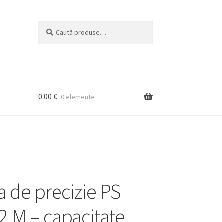
Caută
Caută
după:
0.00
€
0 elemente
a de precizie PS
2.M – capacitate