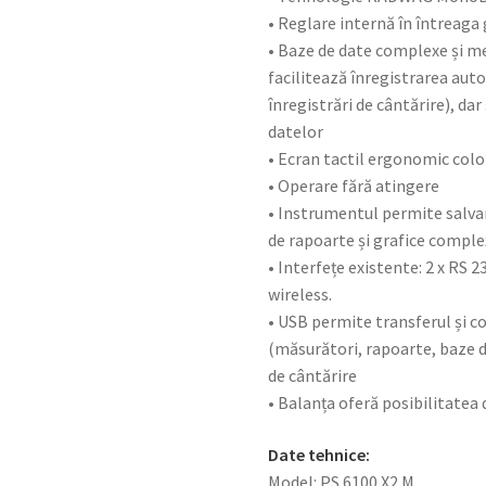
• Reglare internă în întreag
• Baze de date complexe și me
facilitează înregistrarea aut
înregistrări de cântărire), dar
datelor
• Ecran tactil ergonomic colo
• Operare fără atingere
• Instrumentul permite salva
de rapoarte și grafice compl
• Interfețe existente: 2 x RS 
wireless.
• USB permite transferul și c
(măsurători, rapoarte, baze d
de cântărire
• Balanța oferă posibilitatea 
Date tehnice:
Model: PS 6100.X2.M