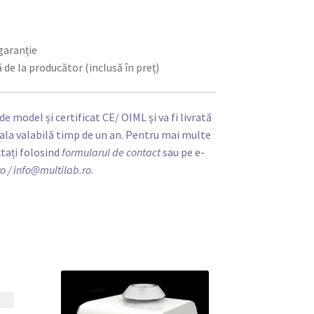
 garanție
ă de la producător (inclusă în preț)
 model și certificat CE/ OIML și va fi livrată
iala valabilă timp de un an. Pentru mai multe
ctați folosind
formularul de contact
sau pe e-
ro
/ info@multilab.ro
.