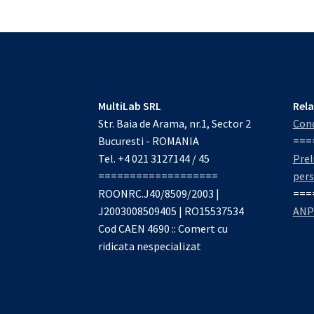
MultiLab SRL
Rela
Str. Baia de Arama, nr.1, Sector 2
Cond
Bucuresti - ROMANIA
===
Tel. +4 021 3127144 / 45
Prel
===================
per
ROONRC.J40/8509/2003 |
===
J2003008509405 | RO15537534
ANP
Cod CAEN 4690 :: Comert cu
ridicata nespecializat