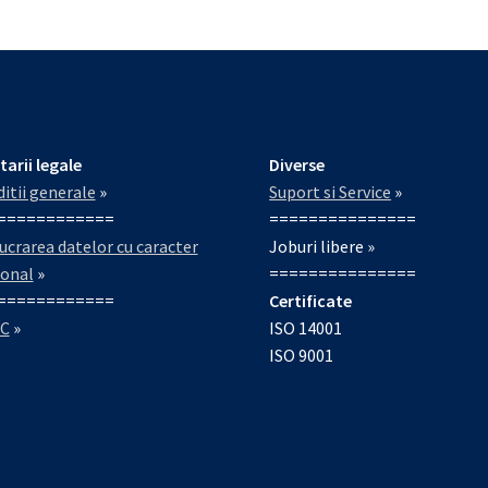
tarii legale
Diverse
itii generale
»
Suport si Service
»
============
===============
ucrarea datelor cu caracter
Joburi libere »
sonal
»
===============
============
Certificate
C
»
ISO 14001
ISO 9001