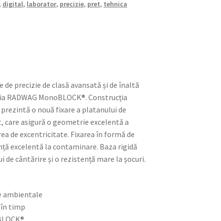
,
digital
,
laborator
,
precizie
,
pret
,
tehnica
e de precizie de clasă avansată și de înaltă
ogia RADWAG MonoBLOCK®. Construcția
 prezintă o nouă fixare a platanului de
t, care asigură o geometrie excelentă a
ea de excentricitate. Fixarea în formă de
nță excelentă la contaminare. Baza rigidă
i de cântărire și o rezistență mare la șocuri.
le ambientale
 în timp
BLOCK®