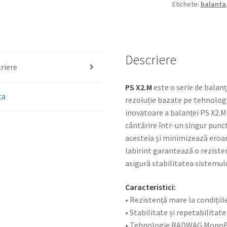
Etichete:
balanta
Descriere
riere
PS X2.M
este o serie de balanț
ca
rezoluție bazate pe tehnol
inovatoare a balanței PS X2.M
cântărire într-un singur punc
acesteia și minimizează eroar
labirint garantează o reziste
asigură stabilitatea sistemulu
Caracteristici:
• Rezistență mare la condiții
• Stabilitate și repetabilitate
• Tehnologie RADWAG Mono