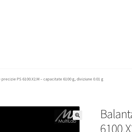
a Quote
Condiții generale
Service
Contact
 precizie PS 6100.X2.M – capacitate 6100 g, diviziune 0.01 g
Balant
6100.X