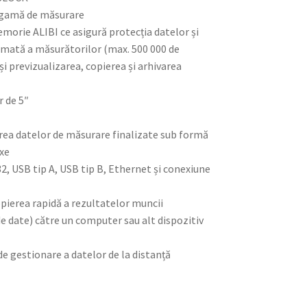
a gamă de măsurare
morie ALIBI ce asigură protecția datelor și
omată a măsurătorilor (max. 500 000 de
 și previzualizarea, copierea și arhivarea
r de 5″
rea datelor de măsurare finalizate sub formă
exe
232, USB tip A, USB tip B, Ethernet și conexiune
opierea rapidă a rezultatelor muncii
e date) către un computer sau alt dispozitiv
de gestionare a datelor de la distanță