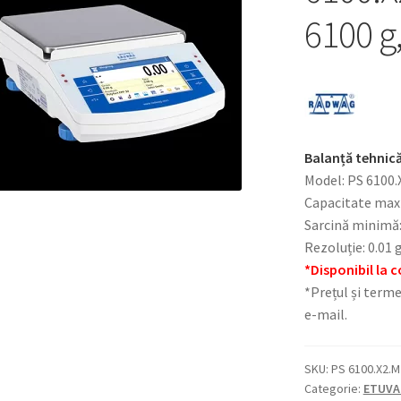
6100 g,
Balanță tehnică
Model: PS 6100.
Capacitate max
Sarcină minimă:
Rezoluție: 0.01 
*Disponibil la
*Prețul și terme
e-mail.
SKU:
PS 6100.X2.M
Categorie:
ETUVA