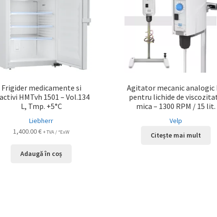
Frigider medicamente si
Agitator mecanic analogic
activi HMTvh 1501 – Vol.134
pentru lichide de viscozita
L, Tmp. +5°C
mica – 1300 RPM / 15 lit.
Liebherr
Velp
1,400.00
€
+ TVA / *ExW
Citește mai mult
Adaugă în coș