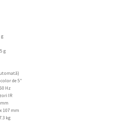
 g
5 g
(automată)
 color de 5″
/60 Hz
zori IR
5 mm
 x 107 mm
7.3 kg