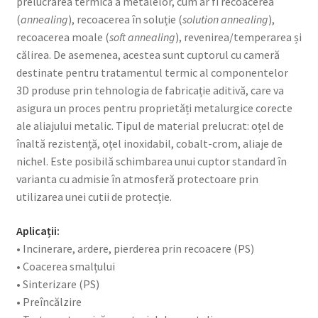
prelucrarea termică a metalelor, cum ar fi recoacerea
(
annealing
), recoacerea în soluție (
solution annealing
),
recoacerea moale (
soft annealing
), revenirea/temperarea și
călirea. De asemenea, acestea sunt cuptorul cu cameră
destinate pentru tratamentul termic al componentelor
3D produse prin tehnologia de fabricație aditivă, care va
asigura un proces pentru proprietăți metalurgice corecte
ale aliajului metalic. Tipul de material prelucrat: oțel de
înaltă rezistență, oțel inoxidabil, cobalt-crom, aliaje de
nichel. Este posibilă schimbarea unui cuptor standard în
varianta cu admisie în atmosferă protectoare prin
utilizarea unei cutii de protecție.
Aplicații:
• Incinerare, ardere, pierderea prin recoacere (PS)
• Coacerea smalțului
• Sinterizare (PS)
• Preîncălzire