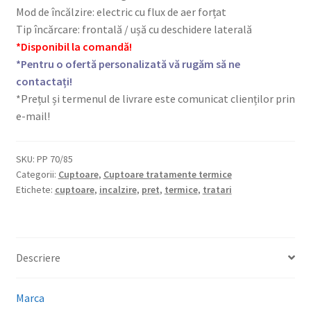
Mod de încălzire: electric cu flux de aer forțat
Tip încărcare: frontală / ușă cu deschidere laterală
*Disponibil la comandă!
*Pentru o ofertă personalizată vă rugăm să ne
contactați!
*Prețul și termenul de livrare este comunicat clienților prin
e-mail!
SKU:
PP 70/85
Categorii:
Cuptoare
,
Cuptoare tratamente termice
Etichete:
cuptoare
,
incalzire
,
pret
,
termice
,
tratari
Descriere
Marca