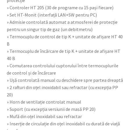
protecție
» Controler HT 205 (30 de programe cu 15 pași fiecare)
» Set HT-Monit (interfață LAN+SW pentru PC)
» Admisie controlată automat a atmosferei de protecție
pentru un singur tip de gaz (un debitmetru)
» Termocuplu de control de tip K + unitate de afișare HT 40
B
» Termocuplu de încărcare de tip K + unitate de afișare HT
40 B
» Comutarea controlului cuptorului între termocuplurile
de control și de încărcare
» Ușă controlată manual cu deschidere spre partea dreaptă
» 2 rafturi din oțel inoxidabil sau refractar (cu excepția PP
20)
» Horn de ventilație controlat manual
» Suport (cu excepția versiunii de masă PP 20)
» Mufă din oțel inoxidabil sau refractar
» Inserție de circulație din oțel inoxidabil cu durată de viață