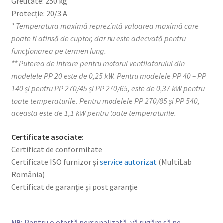
Greutate: 250 kg
Protecție: 20/3 A
* Temperatura maximă reprezintă valoarea maximă care
poate fi atinsă de cuptor, dar nu este adecvată pentru
funcționarea pe termen lung.
** Puterea de intrare pentru motorul ventilatorului din
modelele PP 20 este de 0,25 kW. Pentru modelele PP 40 – PP
140 și pentru PP 270/45 și PP 270/65, este de 0,37 kW pentru
toate temperaturile. Pentru modelele PP 270/85 și PP 540,
aceasta este de 1,1 kW pentru toate temperaturile.
Certificate asociate:
Certificat de conformitate
Certificate ISO furnizor și
service autorizat
(MultiLab
România)
Certificat de garanție și post garanție
NB:
Pentru o ofertă personalizată, vă rugăm să ne