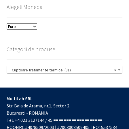
Alegeti Moneda
Categorii de produse
Cuptoare tratamente termice (31)
×
MultiLab SRL
Str. Baia de Arama, nr.1, Sector 2
Bucuresti - ROMANIA
Tel. +4 021 3127144 / 45 ===================
ROONRC.J40/8509/2003 | J2003008509405 | RO15537534