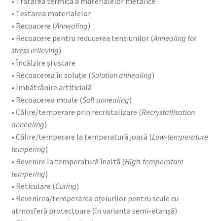
• Tratarea termică a materialelor metalice
• Testarea materialelor
• Recoacere (
Annealing
)
• Recoacere pentru reducerea tensiunilor (
Annealing for
stress relieving
)
• Încălzire și uscare
• Recoacerea în soluție (
Solution annealing
)
• Îmbătrânire artificială
• Recoacerea moale (
Soft annealing
)
• Călire/temperare prin recristalizare (
Recrystallisation
annealing
)
• Călire/temperare la temperatură joasă (
Low-temperature
tempering
)
• Revenire la temperatură înaltă (
High-temperature
tempering
)
• Reticulare (
Curing
)
• Revenirea/temperarea oțelurilor pentru scule cu
atmosferă protectoare (în varianta semi-etanșă)