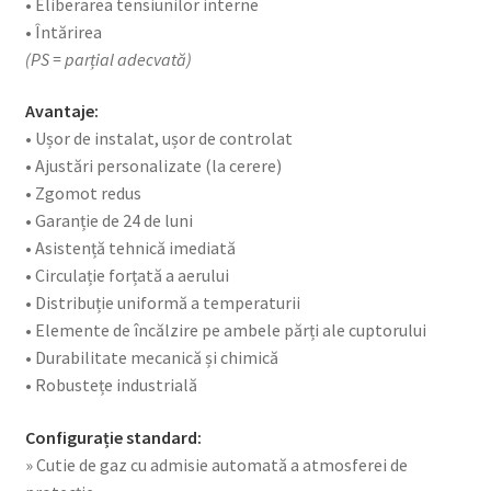
• Eliberarea tensiunilor interne
• Întărirea
(PS = parțial adecvată)
Avantaje:
• Ușor de instalat, ușor de controlat
• Ajustări personalizate (la cerere)
• Zgomot redus
• Garanție de 24 de luni
• Asistență tehnică imediată
• Circulație forțată a aerului
• Distribuție uniformă a temperaturii
• Elemente de încălzire pe ambele părți ale cuptorului
• Durabilitate mecanică și chimică
• Robustețe industrială
Configurație standard:
» Cutie de gaz cu admisie automată a atmosferei de