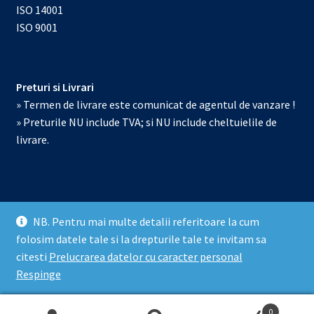
ISO 14001
ISO 9001
Preturi si Livrari
» Termen de livrare este comunicat de agentul de vanzare !
» Preturile NU include TVA; si NU include cheltuielile de
livrare.
NB. Pentru mai multe detalii referitoare la cum
© Echipamente de laborator 2026
folosim datele tale si la drepturile tale te invitam sa
Prelucrarea datelor cu caracter personal
Construit cu
citesti
Prelucrarea datelor cu caracter personal
WooCommerce
.
Respinge
0