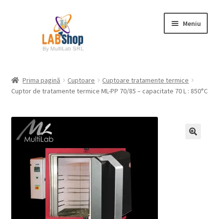
Sari
Sari
Meniu
la
la
navigare
conținut
Prima pagină
Prima pagină
Cuptoare
Cuptoare tratamente termice
Cuptor de tratamente termice ML-PP 70/85 – capacitate 70 L : 850°C
Contul meu
Coș
Plată
Request a Quote
Condiții generale