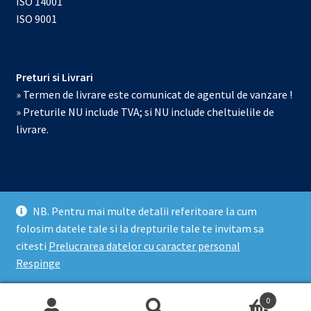
ISO 14001
ISO 9001
Preturi si Livrari
» Termen de livrare este comunicat de agentul de vanzare !
» Preturile NU include TVA; si NU include cheltuielile de
livrare.
NB. Pentru mai multe detalii referitoare la cum
© Echipamente de laborator 2026
folosim datele tale si la drepturile tale te invitam sa
Prelucrarea datelor cu caracter personal
Construit cu
citesti
Prelucrarea datelor cu caracter personal
WooCommerce
.
Respinge
0