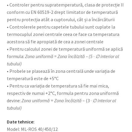
• Controler pentru supratemperatură, clasa de protecție II
conform cu EN 60519-2 drept limitator de temperatură
pentru protecția atât a cuptorului, cât și a încărcăturii
• Controlerele pentru capetele tubului sunt cuplate la
termocuplul zonei centrale ceea ce face ca temperatura
acestora să fie apropiată de cea a zonei centrale
• Pentru calculul zonei de temperatură uniformă se aplică
formula:
Zona uniformă = Zona încălzită – (5 · ∅ interior al
tubului)
• Probele se plasează în zona centrală unde variația de
temperatură este de +5°C
• Pentru ca variația de temperatura să fie mai mica,
respectiv de numai +2°C, formula pentru zona uniformă
devine:
Zona uniformă
=
Zona încălzită
– (3 ·
∅ interior al
tubului)
Date tehnice:
Model: ML-ROS 40/450/12