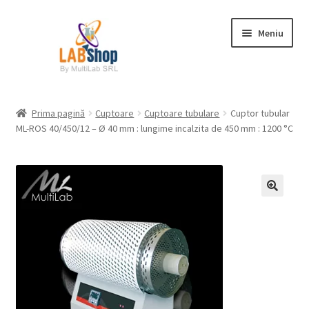
Sari
Sari
Meniu
la
la
navigare
conținut
Prima pagină
Prima pagină
Cuptoare
Cuptoare tubulare
Cuptor tubular
ML-ROS 40/450/12 – Ø 40 mm : lungime incalzita de 450 mm : 1200 °C
Contul meu
Coș
Plată
Request a Quote
Condiții generale