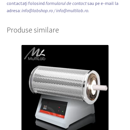
contactați folosind
formularul de contact
sau pe e-mail la
adresa:
info@labshop.ro
/ info@multilab.ro
.
Produse similare