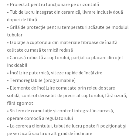
• Proiectat pentru funcționare pe orizontală
• Tub de lucru integrat din ceramică, livrare inclusiv două
dopuri de fibră
• Grilă de protecție pentru temperaturi scăzute pe modulul
tubular
• Izolație a cuptorului din materiale fibroase de înaltă
calitate cu masă termică redusă
• Carcasă robustă a cuptorului, parțial cu placare din oțel
inoxidabil
• Încălzire puternică, viteze rapide de încălzire
• Termoreglabile (programabile)
• Elemente de încălzire comutate prin releu de stare
solidă, control deosebit de precis al cuptorului, fără uzură,
fără zgomot
• Sistem de comutație și control integrat în carcasă,
operare comodă a regulatorului
• La cererea clientului, tubul de lucru poate fi poziționat și
pe verticală sau la un alt grad de înclinare