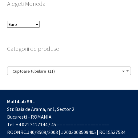
Alegeti Moneda
Categorii de produse
Cuptoare tubulare (11)
×
MultiLab SRL
Str. Baia de Arama, nr.1, Sector 2
Bucuresti - ROMANIA
Tel. +4 021 3127144 / 45 ===================
ROONRC.J40/8509/2003 | J2003008509405 | RO15537534