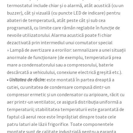
termostatul include chiar și o alarmă, atât acustică (cu un
buzzer), cât și vizuală (cu puncte LED de indicare) pentru
abateri de temperatură, atât peste cât și sub cea
programată, cu limite care rămân reglabile în funcție de
nevoile utilizatorului. Alarma acustică poate fi chiar
dezactivată prin intermediul unui comutator special
» Lampă de avertizare a erorilor: semnalizare a unei situații
anormale de funcționare (de exemplu, temperatură prea
mare a condensatorului sau a compresorului, baterie
descărcată a vehiculului, conexiune electrică greșită etc.).
• Unitatea de răcire:
este montată în partea dreaptă a
cutiei, cu unitatea de condensare compusă dintr-un
compresor ermetic și un condensator cu aripioare, răcit cu
aer printr-un ventilator, ce asigură distribuția uniformă a
temperaturii; stabilitatea temperaturii este garantată de
faptul că aerul rece este împrăștiat dinspre toate cele
patru laturi ale lăzii frigorifice. Toate componentele
montate sunt de calitate industrială pentru a garanta