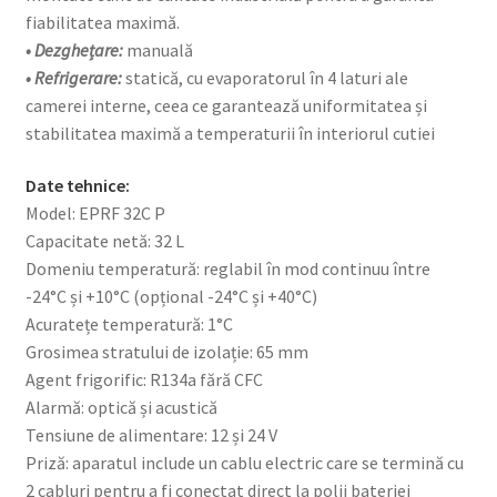
fiabilitatea maximă.
• Dezghețare:
manuală
• Refrigerare:
statică, cu evaporatorul în 4 laturi ale
camerei interne, ceea ce garantează uniformitatea și
stabilitatea maximă a temperaturii în interiorul cutiei
Date tehnice:
Model: EPRF 32C P
Capacitate netă: 32 L
Domeniu temperatură: reglabil în mod continuu între
-24°C și +10°C (opțional -24°C și +40°C)
Acuratețe temperatură: 1°C
Grosimea stratului de izolație: 65 mm
Agent frigorific: R134a fără CFC
Alarmă: optică și acustică
Tensiune de alimentare: 12 și 24 V
Priză: aparatul include un cablu electric care se termină cu
2 cabluri pentru a fi conectat direct la polii bateriei