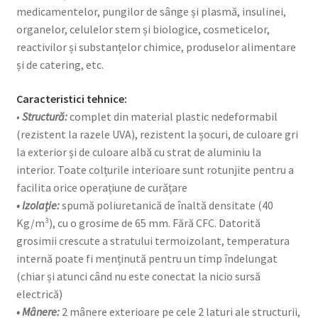
medicamentelor, pungilor de sânge și plasmă, insulinei,
organelor, celulelor stem și biologice, cosmeticelor,
reactivilor și substanțelor chimice, produselor alimentare
și de catering, etc.
Caracteristici tehnice:
•
Structură:
complet din material plastic nedeformabil
(rezistent la razele UVA), rezistent la șocuri, de culoare gri
la exterior și de culoare albă cu strat de aluminiu la
interior. Toate colțurile interioare sunt rotunjite pentru a
facilita orice operațiune de curățare
• Izolație:
spumă poliuretanică de înaltă densitate (40
Kg/m³), cu o grosime de 65 mm. Fără CFC. Datorită
grosimii crescute a stratului termoizolant, temperatura
internă poate fi menținută pentru un timp îndelungat
(chiar și atunci când nu este conectat la nicio sursă
electrică)
• Mânere:
2 mânere exterioare pe cele 2 laturi ale structurii,