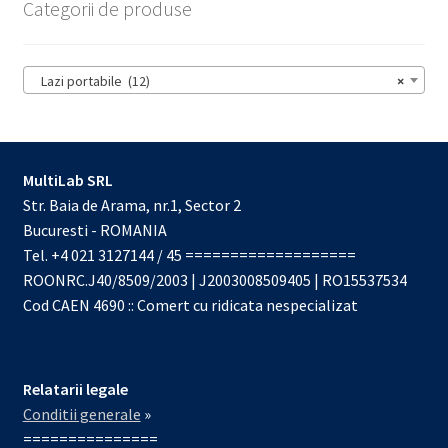
Categorii de produse
Lazi portabile (12)
×
MultiLab SRL
Str. Baia de Arama, nr.1, Sector 2
Bucuresti - ROMANIA
Tel. +4 021 3127144 / 45 ===================
ROONRC.J40/8509/2003 | J2003008509405 | RO15537534
Cod CAEN 4690 :: Comert cu ridicata nespecializat
Relatarii legale
Conditii generale
»
===============