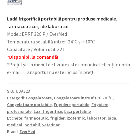
Ladă frigorifică portabilă pentru produse medicale,
farmaceutice și de laborator
Model: EPRF 32C P / EverMed
Temperatura setabilă între: -24°C și +10°C
Capacitate / Volum util: 32 L
*Disponibil la comandă!
*Prețul și termenul de livrare este comunicat clienților prin
e-mail. Transportul nu este inclus în preț!
SKU:
DDA323
Categorii:
Congelatoare
,
Congelatoare intre 0°C si -30°C
,
Congelatoare portabile
,
Frigidere portabile
,
Frigidere
profesionale
,
Lazi frigorifice
,
Lazi portabile
Etichete:
farmaceutic
,
frigider
,
izotermic
,
laborator
,
lada
,
medical
,
portabil
,
veterinar
Brand:
EverMed