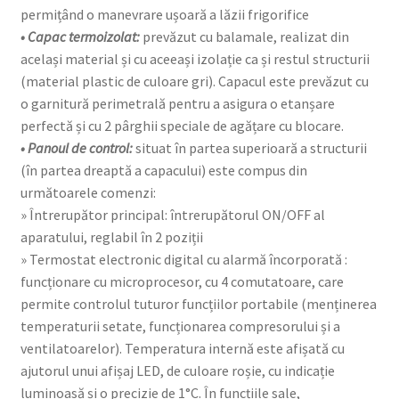
permițând o manevrare ușoară a lăzii frigorifice
• Capac termoizolat:
prevăzut cu balamale, realizat din
același material și cu aceeași izolație ca și restul structurii
(material plastic de culoare gri). Capacul este prevăzut cu
o garnitură perimetrală pentru a asigura o etanșare
perfectă și cu 2 pârghii speciale de agățare cu blocare.
• Panoul de control:
situat în partea superioară a structurii
(în partea dreaptă a capacului) este compus din
următoarele comenzi:
» Întrerupător principal: întrerupătorul ON/OFF al
aparatului, reglabil în 2 poziții
» Termostat electronic digital cu alarmă încorporată :
funcționare cu microprocesor, cu 4 comutatoare, care
permite controlul tuturor funcțiilor portabile (menținerea
temperaturii setate, funcționarea compresorului și a
ventilatoarelor). Temperatura internă este afișată cu
ajutorul unui afișaj LED, de culoare roșie, cu indicație
luminoasă și o precizie de 1°C. În funcțiile sale,