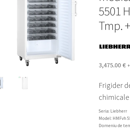
5501 H6
Tmp. +
3,475.00
€
+
Frigider 
chimicale 
Seria: Liebherr
Model: HMFvh 5
Domeniu de tem