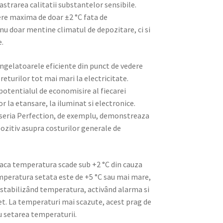
strarea calitatii substantelor sensibile.
ere maxima de doar ±2 °C fata de
u doar mentine climatul de depozitare, ci si
e.
ongelatoarele eficiente din punct de vedere
returilor tot mai mari la electricitate.
potentialul de economisire al fiecarei
la etansare, la iluminat si electronice.
n seria Perfection, de exemplu, demonstreaza
pozitiv asupra costurilor generale de
aca temperatura scade sub +2 °C din cauza
emperatura setata este de +5 °C sau mai mare,
 stabilizând temperatura, activând alarma si
t. La temperaturi mai scazute, acest prag de
cu setarea temperaturii.