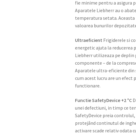
fie minime pentru a asigura pa
Aparatele Liebherr au o abat
temperatura setata. Aceasta n
valoarea bunurilor depozitat
Ultraeficient
Frigiderele si c
energetic ajuta la reducerea p
Liebherr utilizeaza pe deplin 
componente – de la compresor 
Aparatele ultra-eficiente di
cum acest lucru are un efect 
functionare.
Functie SafetyDevice +2 °C
D
unei defectiuni, in timp ce t
SafetyDevice preia controlul,
protejând continutul de inghe
activare scade relativ odata 