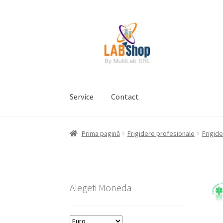
Sari
Sari
la
la
navigare
conținut
Service
Contact
Prima pagină
Contul meu
Coș
Plată
Request 
Prima pagină
Frigidere profesionale
Frigide
Prelucrarea datelor cu caracter personal
Alegeti Moneda