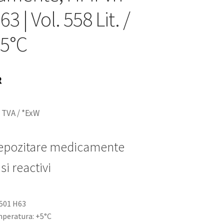
3 | Vol. 558 Lit. /
5°C
 TVA / *ExW
depozitare medicamente
si reactivi
501 H63
peratura: +5°C