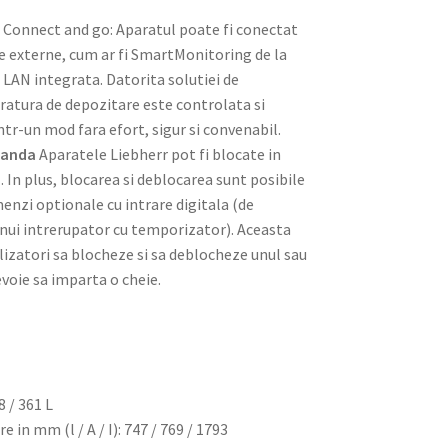
a
Connect and go: Aparatul poate fi conectat
me externe, cum ar fi SmartMonitoring de la
i LAN integrata. Datorita solutiei de
ratura de depozitare este controlata si
tr-un mod fara efort, sigur si convenabil.
manda
Aparatele Liebherr pot fi blocate in
 In plus, blocarea si deblocarea sunt posibile
enzi optionale cu intrare digitala (de
nui intrerupator cu temporizator). Aceasta
lizatori sa blocheze si sa deblocheze unul sau
evoie sa imparta o cheie.
8 / 361 L
 in mm (l / A / I): 747 / 769 / 1793