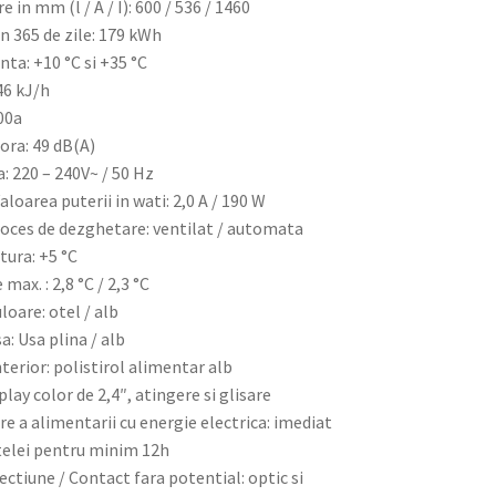
 in mm (l / A / I): 600 / 536 / 1460
n 365 de zile: 179 kWh
a: +10 °C si +35 °C
46 kJ/h
600a
ra: 49 dB(A)
: 220 – 240V~ / 50 Hz
loarea puterii in wati: 2,0 A / 190 W
Proces de dezghetare: ventilat / automata
tura: +5 °C
max. : 2,8 °C / 2,3 °C
loare: otel / alb
a: Usa plina / alb
nterior: polistirol alimentar alb
lay color de 2,4″, atingere si glisare
e a alimentarii cu energie electrica: imediat
etelei pentru minim 12h
ectiune / Contact fara potential: optic si