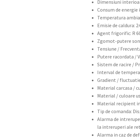
Dimensiuni interioare
Consum de energie i
Temperatura ambiant
Emisie de caldura: 2
Agent frigorific: R 
Zgomot-putere sono
Tensiune / Frecventa
Putere racordata / Va
Sistem de racire / 
Interval de tempera
Gradient / fluctuatie 
Material carcasa / cu
Material / culoare us
Material recipient i
Tip de comanda: Disp
Alarma de intreruper
la intreruperi ale r
Alarma in caz de def