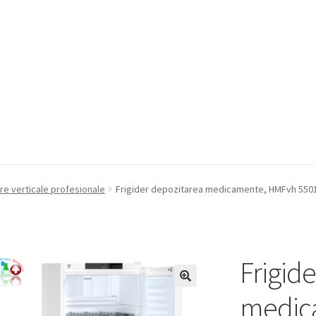
a Quote
Condiții generale
Service
Contact
re verticale profesionale
Frigider depozitarea medicamente, HMFvh 5501 H6
Frigid
medic