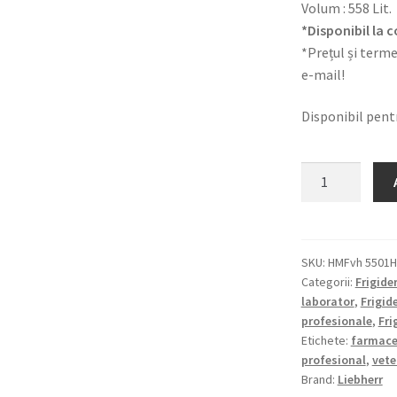
Volum : 558 Lit.
*Disponibil la
*Prețul și terme
e-mail!
Disponibil pen
Cantitate
Frigider
depozitarea
medicamente,
HMFvh
SKU:
HMFvh 5501H
Categorii:
Frigide
5501
laborator
,
Frigid
H63
profesionale
,
Fri
|
Etichete:
farmace
Vol.
profesional
,
vete
558
Brand:
Liebherr
Lit.