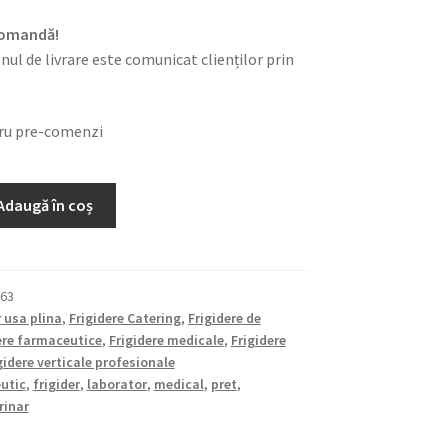
 comandă!
nul de livrare este comunicat clienților prin
tru pre-comenzi
Adaugă în coș
63
r usa plina
,
Frigidere Catering
,
Frigidere de
ere farmaceutice
,
Frigidere medicale
,
Frigidere
gidere verticale profesionale
utic
,
frigider
,
laborator
,
medical
,
pret
,
rinar