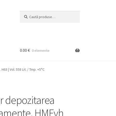
Caută
Caută
după:
0.00
€
0 elemente
3 | Vol. 558 Lit. / Tmp. +5°C
er depozitarea
amente, HMFvh