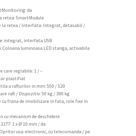
tMonitoring: da
la retea: SmartModule
la retea / Interfata: Integrat, detasabil /
e: integrat, interfata USB
a: Coloana luminoasa LED stanga, activabila
e care reglabile: 1 / –
tar plastifiat
ila a rafturilor in mm: 550 / 520
re raft / Dispozitiv: 50 kg / 300 kg
 cu frana de imobilizare in fata, role fixe in
an cu mecanism de deschidere
3277: 1 x Ø 10 mm / da
 Opritor usa: electronic, cu telecomanda / pe