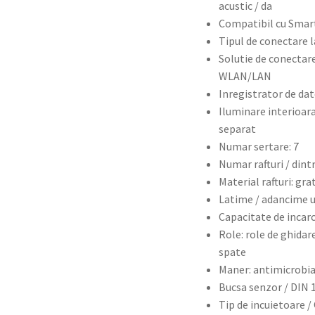
acustic / da
Compatibil cu Smar
Tipul de conectare 
Solutie de conectare 
WLAN/LAN
Inregistrator de dat
Iluminare interioar
separat
Numar sertare: 7
Numar rafturi / dintr
Material rafturi: gra
Latime / adancime ut
Capacitate de incarca
Role: role de ghidare
spate
Maner: antimicrobi
Bucsa senzor / DIN 1
Tip de incuietoare /