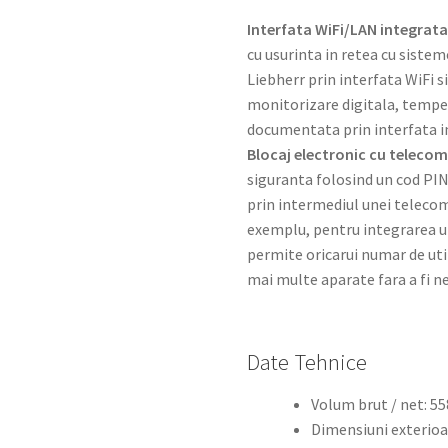
Interfata WiFi/LAN integrat
cu usurinta in retea cu siste
Liebherr prin interfata WiFi s
monitorizare digitala, tempe
documentata prin interfata in
Blocaj electronic cu teleco
siguranta folosind un cod PIN.
prin intermediul unei telecom
exemplu, pentru integrarea u
permite oricarui numar de uti
mai multe aparate fara a fi n
Date Tehnice
Volum brut / net: 55
Dimensiuni exterioare