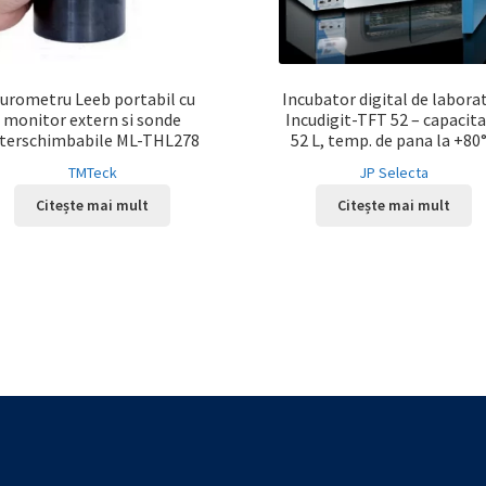
urometru Leeb portabil cu
Incubator digital de labora
monitor extern si sonde
Incudigit-TFT 52 – capacit
nterschimbabile ML-THL278
52 L, temp. de pana la +80
TMTeck
JP Selecta
Citește mai mult
Citește mai mult