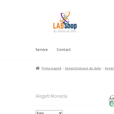
Sari
Sari
la
la
navigare
conținut
Service
Contact
Prima pagină
Contul meu
Coș
Plată
Request 
Prima pagină
Inregistratoare de date
Inreg
Prelucrarea datelor cu caracter personal
Alegeti Moneda