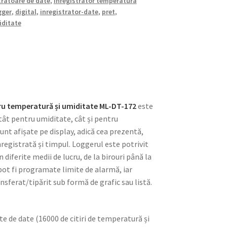
tratoare de date
,
Inregistrator temperatura
gger
,
digital
,
inregistrator-date
,
pret
,
ditate
tru temperatură și umiditate ML-DT-172
este
tât pentru umiditate, cât și pentru
unt afișate pe display, adică cea prezentă,
egistrată și timpul. Loggerul este potrivit
 diferite medii de lucru, de la birouri până la
pot fi programate limite de alarmă, iar
ansferat/tipărit sub formă de grafic sau listă.
te de date (16000 de citiri de temperatură și