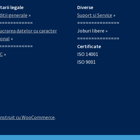
tarii legale
Diverse
itii generale
»
Suport si Service
»
============
===============
ucrarea datelor cu caracter
Joburi libere »
sonal
»
===============
============
Certificate
C
»
ISO 14001
ISO 9001
nstruit cu WooCommerce
.