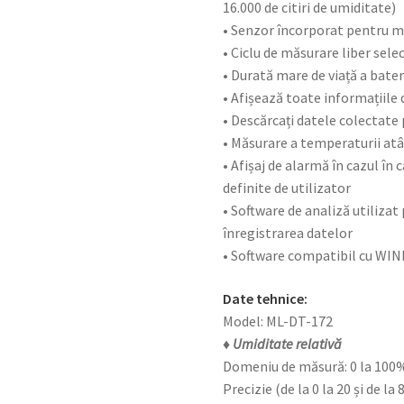
16.000 de citiri de umiditate)
• Senzor încorporat pentru mă
• Ciclu de măsurare liber selec
• Durată mare de viață a bater
• Afișează toate informațiile 
• Descărcați datele colectate
• Măsurare a temperaturii atât
• Afișaj de alarmă în cazul în
definite de utilizator
• Software de analiză utilizat
înregistrarea datelor
• Software compatibil cu WINDO
Date tehnice:
Model: ML-DT-172
♦ Umiditate relativă
Domeniu de măsură: 0 la 100
Precizie (de la 0 la 20 și de la