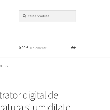
Caută
Caută
după:
0.00
€
0 elemente
DT-172
trator digital de
atura si umiditate