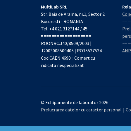
MultiLab SRL
Rela
Str. Baia de Arama, nr.1, Sector 2
Cond
Bucuresti - ROMANIA
===
Tel. +4 021 3127144 / 45
Prel
===================
per
ROONRC.J40/8509/2003 |
===
J2003008509405 | RO15537534
ANP
Cod CAEN 4690 :: Comert cu
ridicata nespecializat
© Echipamente de laborator 2026
Prelucrarea datelor cu caracter personal
Co