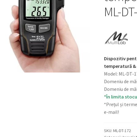
ML-DT
Dispozitiv pent
temperatură &
Model: ML-DT-1
Domeniu de măs
Domeniu de măs
*În limita stocu
*Prețul și terme
e-mail!
SKU:
ML-DT-172