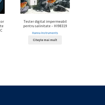
tor
Tester digital impermeabil
ate
pentru salinitate – HI98319
°C
Hanna Instruments
Citește mai mult