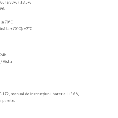
a 60 la 80%): ±3.5%
.0%
la 70°C
ână la +70°C): ±2°C
 24h
/ Vista
172, manual de instrucțiuni, baterie Li 3.6 V,
e perete.