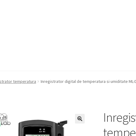
a Quote
Condiții generale
Service
Contact
istrator temperatura
Inregistrator digital de temperatura si umiditate ML-
Inregis
temper