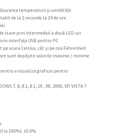
surarea temperaturii și umidității
tabil de la 2 secunde la 24 de ore
iei
de stare prin intermediul a două LED-uri
 prin interfața USB pentru PC
 pe scara Celsius, cât și pe cea Fahrenheit
 care sunt depășite valorile maxime / minime
 pentru a vizualiza graficul pentru
WS 7, 8, 8.1, 8.1, 10 , 98, 2000, XP, VISTA 7
%
 80 la 100%): ±5.0%