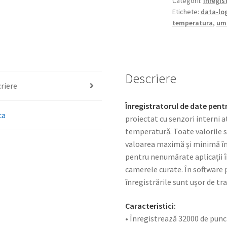
Categorii:
Inregis
Etichete:
data-lo
temperatura
,
umi
Descriere
riere
Înregistratorul de date pen
ca
proiectat cu senzori interni a
temperatură. Toate valorile s
valoarea maximă și minimă înr
pentru nenumărate aplicații în
camerele curate. În software 
înregistrările sunt ușor de tr
Caracteristici:
• Înregistrează 32000 de punc