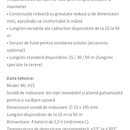
manivelei
• Construcție robustă cu greutate redusă și de dimensiuni
mici, așezându-se confortabil în mână
• Lungimi variabile ale cablurilor disponibile de la 15 la 50
m
• Senzor de fund pentru sondarea solului (accesoriu
opțional)
• Lungimi standard disponibile: 15 / 30 / 50 m (lungimi
speciale la cerere)
Date tehnice:
Model: ML-015
Sondă de măsurare: din oțel inoxidabil și alamă galvanizată
pentru o curățare ușoară
Dimensiuni sondă de măsurare: ∅ 15 x 195 mm
Lungimi disponibile: de la 15 m la 50 m
Alimentare: 4 baterii de 1,5 V (mărimea C)
Temperatura de depozitare recomandată: +5°C la +30°C,