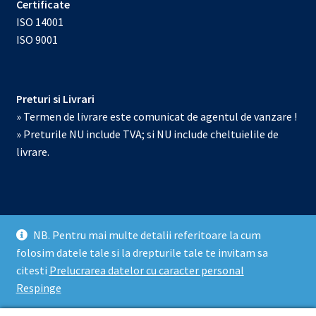
Certificate
ISO 14001
ISO 9001
Preturi si Livrari
» Termen de livrare este comunicat de agentul de vanzare !
» Preturile NU include TVA; si NU include cheltuielile de
livrare.
NB. Pentru mai multe detalii referitoare la cum
© Echipamente de laborator 2026
folosim datele tale si la drepturile tale te invitam sa
Prelucrarea datelor cu caracter personal
Construit cu
citesti
Prelucrarea datelor cu caracter personal
WooCommerce
.
Respinge