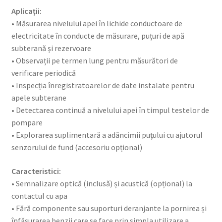
Aplicații:
• Măsurarea nivelului apei în lichide conductoare de
electricitate în conducte de măsurare, puțuri de apă
subterană și rezervoare
• Observații pe termen lung pentru măsurători de
verificare periodică
• Inspecția înregistratoarelor de date instalate pentru
apele subterane
• Detectarea continuă a nivelului apei în timpul testelor de
pompare
• Explorarea suplimentară a adâncimii puțului cu ajutorul
senzorului de fund (accesoriu opțional)
Caracteristici:
• Semnalizare optică (inclusă) și acustică (opțional) la
contactul cu apa
• Fără componente sau suporturi deranjante la pornirea și
înfășurarea benzii care se face prin simpla utilizare a