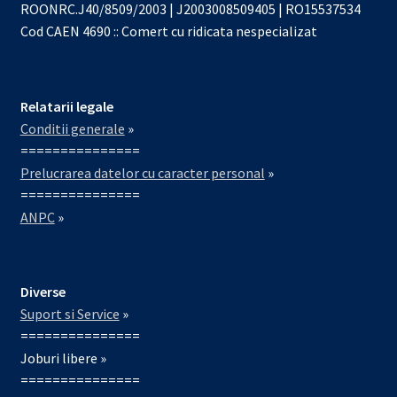
ROONRC.J40/8509/2003 | J2003008509405 | RO15537534
Cod CAEN 4690 :: Comert cu ridicata nespecializat
Relatarii legale
Conditii generale
»
===============
Prelucrarea datelor cu caracter personal
»
===============
ANPC
»
Diverse
Suport si Service
»
===============
Joburi libere »
===============