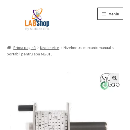
Sari
Sari
Meniu
la
la
navigare
conținut
Prima pagină
Prima pagină
Nivelmetre
Nivelmetru mecanic manual si
portabil pentru apa ML-015
Contul meu
Coș
Plată
Request a Quote
Condiții generale