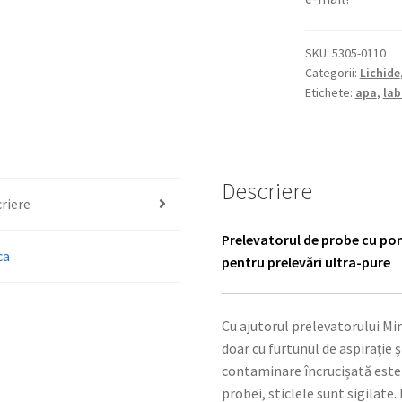
SKU:
5305-0110
Categorii:
Lichide
Etichete:
apa
,
lab
Descriere
riere
Prelevatorul de probe cu p
ca
pentru prelevări ultra-pure
Cu ajutorul prelevatorului Min
doar cu furtunul de aspirație ș
contaminare încrucișată este
probei, sticlele sunt sigilate