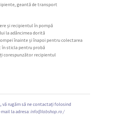
ecipiente, geantă de transport
gere și recipientul în pompă
ului la adâncimea dorită
 pompei înainte și înapoi pentru colectarea
t în sticla pentru probă
etați corespunzător recipientul
, vă rugăm să ne contactați folosind
-mail la adresa:
info@labshop.ro
/