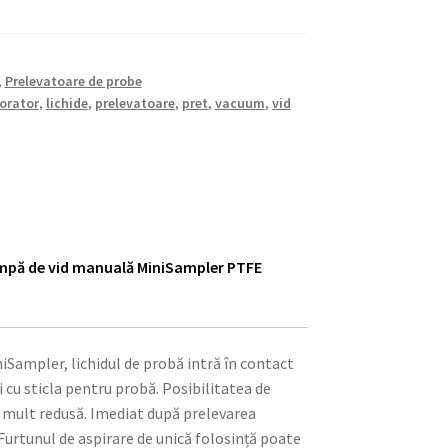
,
Prelevatoare de probe
orator
,
lichide
,
prelevatoare
,
pret
,
vacuum
,
vid
ompă de vid manuală MiniSampler PTFE
iSampler, lichidul de probă intră în contact
i cu sticla pentru probă. Posibilitatea de
 mult redusă. Imediat după prelevarea
. Furtunul de aspirare de unică folosință poate