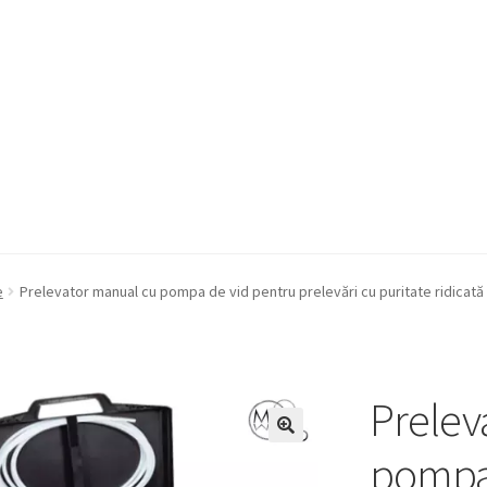
a Quote
Condiții generale
Service
Contact
e
Prelevator manual cu pompa de vid pentru prelevări cu puritate ridicată 
Prelev
pompa 