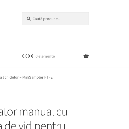
Caută
Caută
după:
0.00
€
0 elemente
a lichidelor – MiniSampler PTFE
ator manual cu
de vid pentru