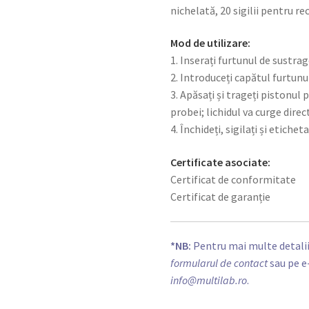
nichelată, 20 sigilii pentru r
Mod de utilizare:
1. Inserați furtunul de sustra
2. Introduceți capătul furtun
3. Apăsați și trageți pistonul
probei; lichidul va curge direc
4. Închideți, sigilați și etich
Certificate asociate:
Certificat de conformitate
Certificat de garanție
*NB:
Pentru mai multe detalii
formularul de contact
sau pe e
info@multilab.ro
.