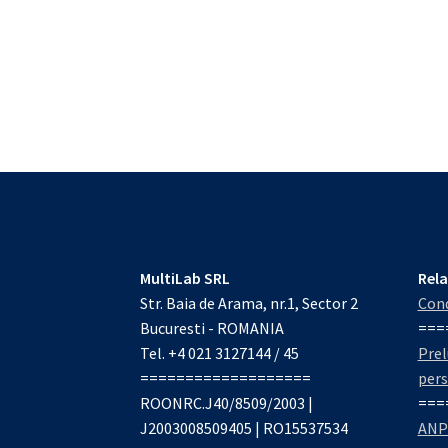
MultiLab SRL
Rela
Str. Baia de Arama, nr.1, Sector 2
Cond
Bucuresti - ROMANIA
===
Tel. +4 021 3127144 / 45
Prel
===================
per
ROONRC.J40/8509/2003 |
===
J2003008509405 | RO15537534
ANP