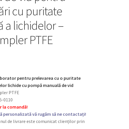
ri cu puritate
ă a lichidelor –
ampler PTFE
aborator pentru prelevarea cu o puritate
elor lichide cu pompă manuală de vid
pler PTFE
05-0110
ar la comandă!
ă personalizată vă rugăm să ne contactați!
nul de livrare este comunicat clienților prin