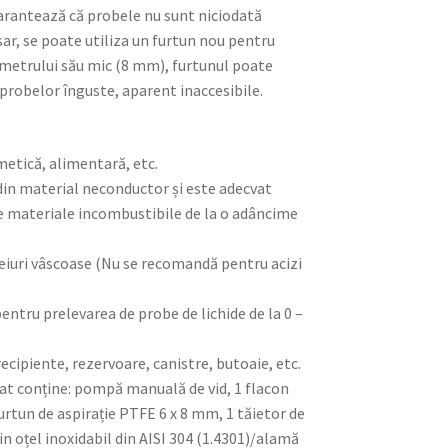
 garantează că probele nu sunt niciodată
r, se poate utiliza un furtun nou pentru
ametrului său mic (8 mm), furtunul poate
 probelor înguste, aparent inaccesibile.
metică, alimentară, etc.
din material neconductor și este adecvat
e materiale incombustibile de la o adâncime
 uleiuri vâscoase (Nu se recomandă pentru acizi
entru prelevarea de probe de lichide de la 0 –
recipiente, rezervoare, canistre, butoaie, etc.
at conține: pompă manuală de vid, 1 flacon
urtun de aspirație PTFE 6 x 8 mm, 1 tăietor de
in oțel inoxidabil din AISI 304 (1.4301)/alamă