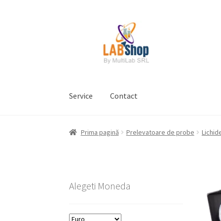
Sari
Sari
la
la
navigare
conținut
Service
Contact
Prima pagină
Contul meu
Coș
Plată
Request 
Prima pagină
Prelevatoare de probe
Lichid
Prelucrarea datelor cu caracter personal
Alegeti Moneda