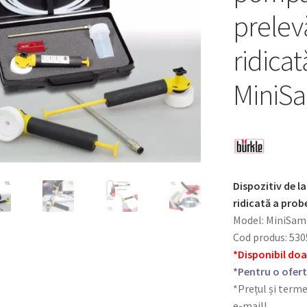
prelevă
ridicat
MiniS
Dispozitiv de l
ridicată a prob
Model: MiniSam
Cod produs: 53
*Disponibil do
*Pentru o ofert
*Prețul și terme
e-mail!