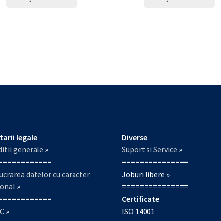
tarii legale
Diverse
itii generale
»
Suport si Service
»
============
===============
ucrarea datelor cu caracter
Joburi libere »
sonal
»
===============
============
Certificate
C
»
ISO 14001