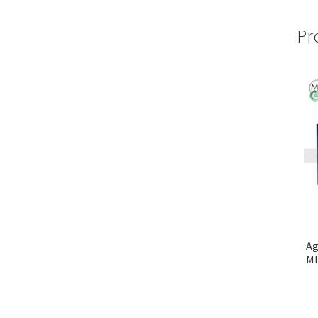
Pr
Ag
MI