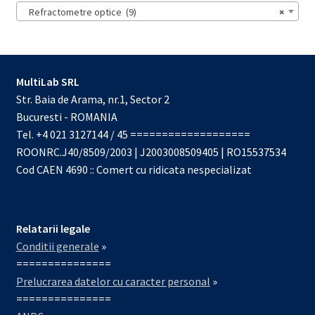
Refractometre optice (9)
×
MultiLab SRL
Str. Baia de Arama, nr.1, Sector 2
Bucuresti - ROMANIA
Tel. +4 021 3127144 / 45 ===================
ROONRC.J40/8509/2003 | J2003008509405 | RO15537534
Cod CAEN 4690 :: Comert cu ridicata nespecializat
Relatarii legale
Conditii generale
»
===============
Prelucrarea datelor cu caracter personal
»
===============