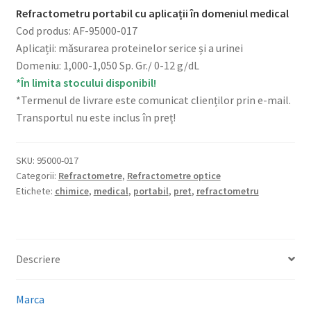
Refractometru portabil cu aplicații în domeniul medical
Cod produs: AF-95000-017
Aplicații: măsurarea proteinelor serice și a urinei
Domeniu: 1,000-1,050 Sp. Gr./ 0-12 g/dL
*În limita stocului disponibil!
*Termenul de livrare este comunicat clienților prin e-mail.
Transportul nu este inclus în preț!
SKU:
95000-017
Categorii:
Refractometre
,
Refractometre optice
Etichete:
chimice
,
medical
,
portabil
,
pret
,
refractometru
Descriere
Marca