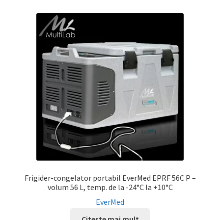
Frigider-congelator portabil EverMed EPRF 56C P –
volum 56 L, temp. de la -24°C la +10°C
EverMed
Citește mai mult