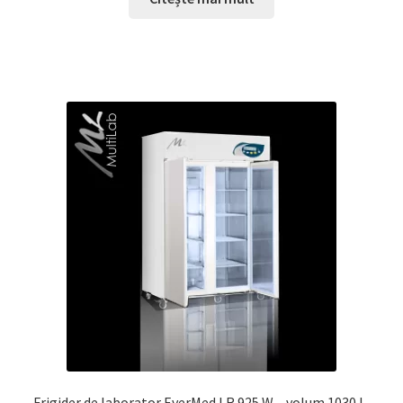
Frigider de laborator EverMed LR 925 W – volum 1030 L,