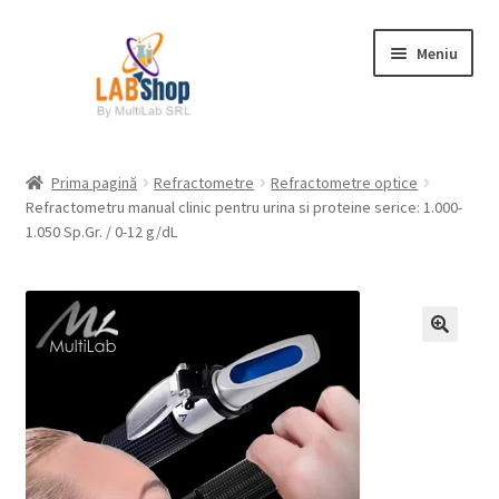
Sari
Sari
Meniu
la
la
navigare
conținut
Prima pagină
Prima pagină
Refractometre
Refractometre optice
Refractometru manual clinic pentru urina si proteine serice: 1.000-
Contul meu
1.050 Sp.Gr. / 0-12 g/dL
Coș
Plată
Request a Quote
Condiții generale