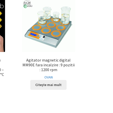
u
Agitator magnetic digital
MM90E fara incalzire : 9 pozitii
0 –
: 1200 rpm
0°C
OVAN
Citește mai mult