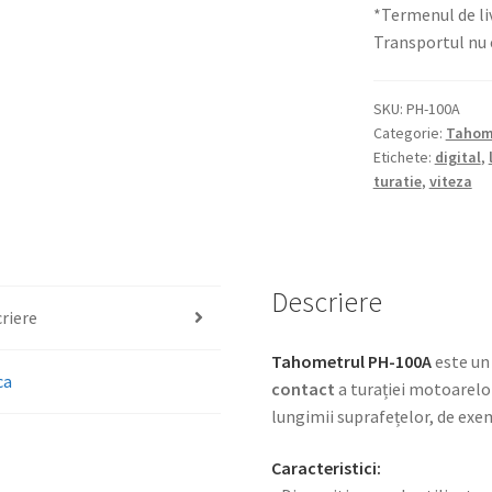
*Termenul de li
Transportul nu e
SKU:
PH-100A
Categorie:
Tahom
Etichete:
digital
,
turatie
,
viteza
Descriere
riere
Tahometrul PH-100A
este un
ca
contact
a turației motoarelor 
lungimii suprafețelor, de exem
Caracteristici: