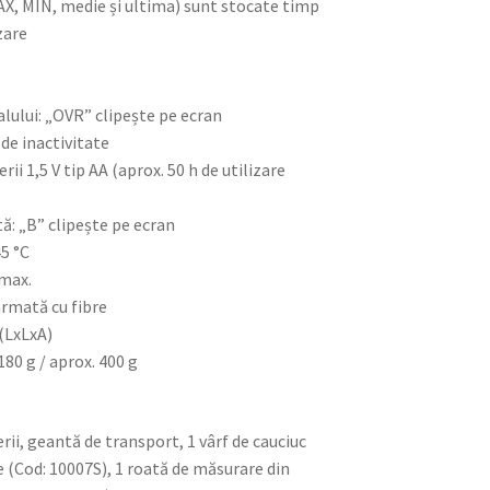
 MAX, MIN, medie și ultima) sunt stocate timp
zare
alului: „OVR” clipește pe ecran
de inactivitate
ii 1,5 V tip AA (aprox. 50 h de utilizare
ă: „B” clipește pe ecran
45 °C
 max.
armată cu fibre
(LxLxA)
180 g / aprox. 400 g
i, geantă de transport, 1 vârf de cauciuc
ie (Cod: 10007S), 1 roată de măsurare din