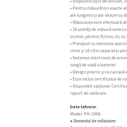
• Dispozitiv ușor de utilizat, 
• Pentru măsurători exacte ale
ale lungimii și ale vitezei cu 
• Măsurarea este efectuată a
• 10 unități de măsură selecta
in/min; yd/min; ft/min; m; in; f
• Prevăzut cu memorie autom
citire și 10 citiri separate) p
• Sistemul electronic de econ
lungă de viață a bateriei
• Design practic și cu carcas
• Este inclus certificatul de
• Disponibil opțional: Certifi
raport de calibrare
Date tehnice:
Model: PH-100A
♦ Domeniul de măsurare: