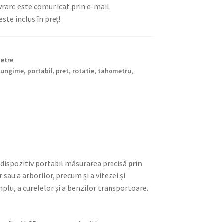
vrare este comunicat prin e-mail.
ste inclus în preț!
etre
lungime
,
portabil
,
pret
,
rotatie
,
tahometru
,
 dispozitiv portabil măsurarea precisă
prin
sau a arborilor, precum și a vitezei și
plu, a curelelor și a benzilor transportoare.