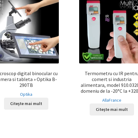
croscop digital binocular cu
Termometru cu IR pentr
mera si tableta » Optika B-
comert si industria
290TB
alimentara, model 910.032
domeniu de la -20°C la +32
Optika
AllaFrance
Citește mai mult
Citește mai mult