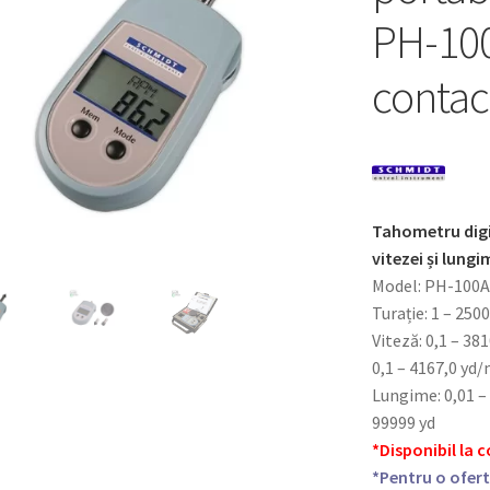
PH-100
contac
Tahometru digi
vitezei și lungi
Model: PH-100A
Turație: 1 – 250
Viteză: 0,1 – 38
0,1 – 4167,0 yd
Lungime: 0,01 – 
99999 yd
*Disponibil la
*Pentru o ofert