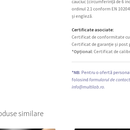
cauciuc (circumferință de 6 in
ordinul 2.1 conform EN 10204 g
și engleză.
Certificate asociate:
Certificat de conformitate c
Certificat de garanție și post
*Opțional:
Certificat de cali
*NB:
Pentru o ofertă personal
folosind
formularul de contac
info@multilab.ro
.
oduse similare