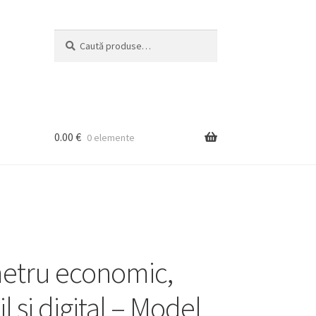
Caută
Caută
după:
0.00
€
0 elemente
etru economic,
l si digital – Model