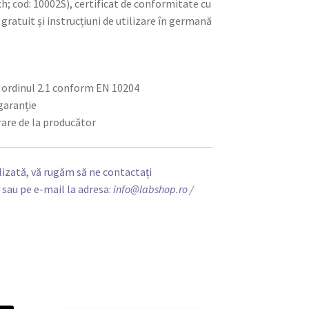
ch; cod: 10002S), certificat de conformitate cu
ratuit și instrucțiuni de utilizare în germană
u ordinul 2.1 conform EN 10204
 garanție
brare de la producător
izată, vă rugăm să ne contactați
t
sau pe e-mail la adresa:
info@labshop.ro
/