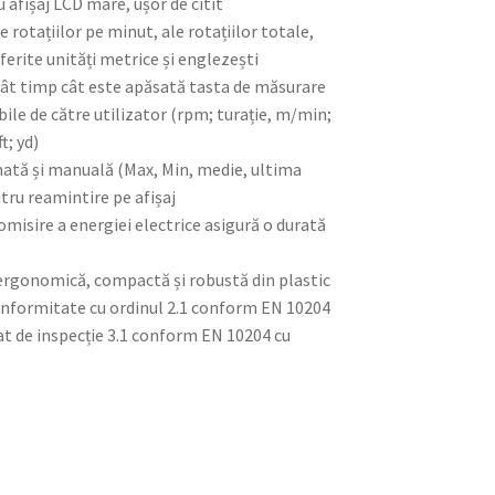
cu afișaj LCD mare, ușor de citit
 rotațiilor pe minut, ale rotațiilor totale,
diferite unități metrice și englezești
tât timp cât este apăsată tasta de măsurare
bile de către utilizator (rpm; turație, m/min;
t; yd)
ată și manuală (Max, Min, medie, ultima
entru reamintire pe afișaj
omisire a energiei electrice asigură o durată
ă ergonomică, compactă și robustă din plastic
 conformitate cu ordinul 2.1 conform EN 10204
cat de inspecție 3.1 conform EN 10204 cu