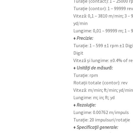
Turație (contact): 1 – 25000 
Turație (contor): 1 – 99999 re
Viteză: 0,1 – 3810 m/min; 3 – 
yd/min
Lungime: 0,01 – 99999 m; 1 – 99
♦ Precizie:
Turație: 1 – 599 ±1 rpm ±1 Dig
Digit
Viteză și lungime: ±0.4% of r
♦ Unități de măsură:
Turație: rpm
Rotații totale (contor): rev
Viteză: m/min; ft/min; yd/min
Lungime: m; in; ft; yd
♦ Rezoluție:
Lungime: 0.00762 m/impuls
Turație: 20 impulsuri/rotație
♦ Specificații generale: