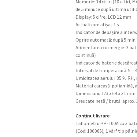
Memorie: 14 citiri (10 citiri,
de 5 minute după ultima utili
Display: 5 cifre, LCD 12 mm
Actualizare afișaj: 1 s
Indicator de depășire a interv
Oprire automată: după 5 min. 
Alimentarea cu energie: 3 bater
continuă)
Indicator de baterie descărcat
Interval de temperatură: 5 – 
Umiditatea aerului: 85 % RH,
Material carcasă: poliamidă, 
Dimensiuni: 123 x 64 x 31 mm 
Greutate netă / brută: aprox. 
Conținut livrare:
Tahometru PH-100A cu 3 bateri
(Cod: 10006S), 1 vârf tip pâln