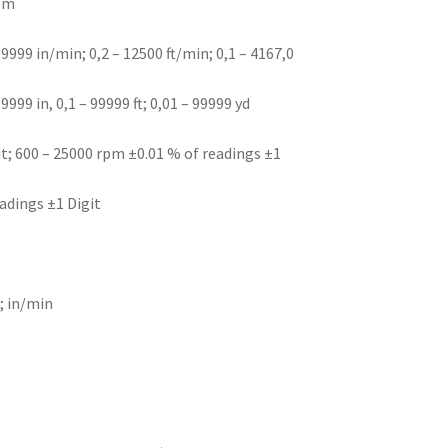
rpm
v
99999 in/min; 0,2 – 12500 ft/min; 0,1 – 4167,0
999 in, 0,1 – 99999 ft; 0,01 – 99999 yd
it; 600 – 25000 rpm ±0.01 % of readings ±1
eadings ±1 Digit
; in/min