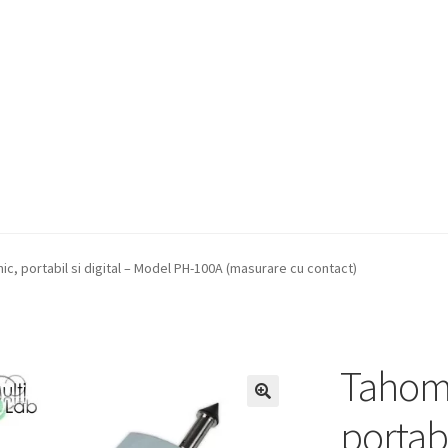
a Quote
Condiții generale
Service
Contact
, portabil si digital – Model PH-100A (masurare cu contact)
Tahom
portabi