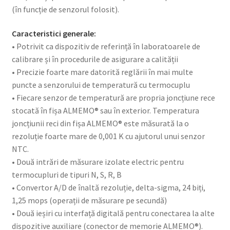
(în funcție de senzorul folosit).
Caracteristici generale:
• Potrivit ca dispozitiv de referință în laboratoarele de
calibrare și în procedurile de asigurare a calității
• Precizie foarte mare datorită reglării în mai multe
puncte a senzorului de temperatură cu termocuplu
• Fiecare senzor de temperatură are propria joncțiune rece
stocată în fișa ALMEMO® sau în exterior. Temperatura
joncțiunii reci din fișa ALMEMO® este măsurată la o
rezoluție foarte mare de 0,001 K cu ajutorul unui senzor
NTC.
• Două intrări de măsurare izolate electric pentru
termocupluri de tipuri N, S, R, B
• Convertor A/D de înaltă rezoluție, delta-sigma, 24 biți,
1,25 mops (operații de măsurare pe secundă)
• Două ieșiri cu interfață digitală pentru conectarea la alte
dispozitive auxiliare (conector de memorie ALMEMO®).