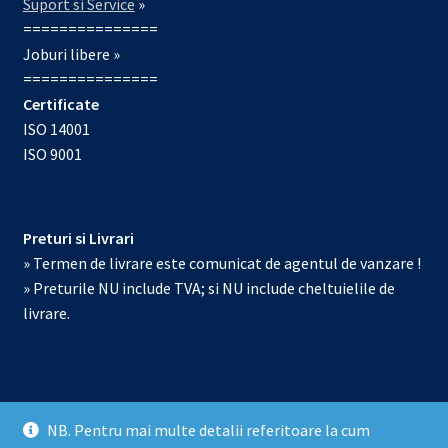
Suport si Service
»
===============
Joburi libere »
===============
Certificate
ISO 14001
ISO 9001
Preturi si Livrari
» Termen de livrare este comunicat de agentul de vanzare !
» Preturile NU include TVA; si NU include cheltuielile de
livrare.
NB. Pentru mai multe detalii referitoare la cum
© Echipamente de laborator 2026