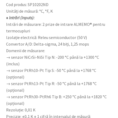
Cod produs: SP10202ND
Unități de măsură: °C, °F, K
♦ Intrări (inputs):
Intrări de măsurare: 2 prize de intrare ALMEMO® pentru
termocupluri
Izolație electrică: Releu semiconductor (50 V)
Convertor A/D: Delta-sigma, 24 biți, 1,25 mops
Domenii de măsurare:
→ senzor NiCrSi-NiSi Tip N: -200 °C până la +1300 °C
(inclus)
→ senzor PtRh10-Pt Tip S: -50 °C până la +1768 °C
(opțional)
→ senzor PtRh13-Pt Tip R: -50 °C până la +1768 °C
(opțional)
→ senzor PtRh30-PtRh6 Tip B: +250 °C până la +1820 °C
(opțional)
Rezoluție: 0,01 K
Precizie: ±0,1 K ± 1 cifră în intervalul de măsură: