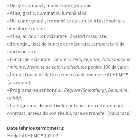
• Design compact, modern și ergonomic.
• Afișaj grafic, iluminat cu lumină albă.
• Utilizare ușoară și comodă cu ajutorul a 4 taste soft și a
blocului de cursori.
• Afișaj al valorilor măsurate : 2 valori măsurate,
diferențial, listă de puncte de măsurare, temperatură de
joncțiune rece.
• Funcții de măsurare :
Setare la zero
,
Reglare
,
Valori maxime
/ minime
,
Memorie de valori individuale
pentru 100 de valori.
• Înregistrator de date cu conector de memorie ALMEMO®
(accesoriu).
• Programarea senzorului :
Reglare (Smoothing)
,
Denumire
,
Unități.
• Configurarea dispozitivului : intensitatea de iluminare,
contrast, adresa dispozitivului, rata de transfer (baud rate)
Date tehnice termometru:
Model: ALMEMO® 1020-2