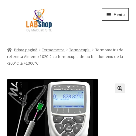
Sari
Sari
Meniu
la
la
navigare
conținut
Prima pagină
Prima pagină
Termometre
Termocuplu
Termometru de
referinta Almemo 1020-2 cu termocuplu de tip N – domeniu de la
Contul meu
-200°C la +1300°C
Coș
Plată
Request a Quote
Condiții generale