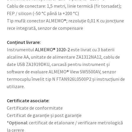
Cablu de conectare: 1,5 metri, linie termică (fir torsadat);
FEP / silicon (-50 °C până la +200 °C)
Tip mufă: conector ALMEMO®; rezoluție 0,01 K cu joncțiune
rece integrată, senzor de compensare
Conținut livrare:
Instrumentul
ALMEMO® 1020-2
este livrat cu 3 baterii
alcaline AA, unitate de alimentare ZA1312NA12, cablu de
date USB ZA1919DKU, carcasă pentru instrument și
software de evaluare ALMEMO® View SW5500AV, senzor
termocuplu învelit tip N FTAN926L0500P2 și instrucțiuni de
utilizare.
Certificate asociate:
Certificate de conformitate
Certificat de garanție și post garanție
*Opțional
: certificat de etalonare / verificare metrologică
la cerere