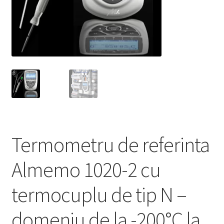
Service
Contact
Prelucrarea datelor cu caracter personal
Termometru de referinta
Almemo 1020-2 cu
termocuplu de tip N –
domeniu de la -200°C la