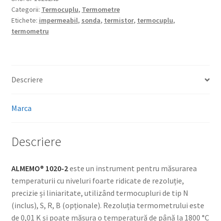
Categorii:
Termocuplu
,
Termometre
Etichete:
impermeabil
,
sonda
,
termistor
,
termocuplu
,
termometru
Descriere
Marca
Descriere
ALMEMO® 1020-2
este un instrument pentru măsurarea
temperaturii cu niveluri foarte ridicate de rezoluție,
precizie și liniaritate, utilizând termocupluri de tip N
(inclus), S, R, B (opționale). Rezoluția termometrului este
de 0,01 K și poate măsura o temperatură de până la 1800 °C