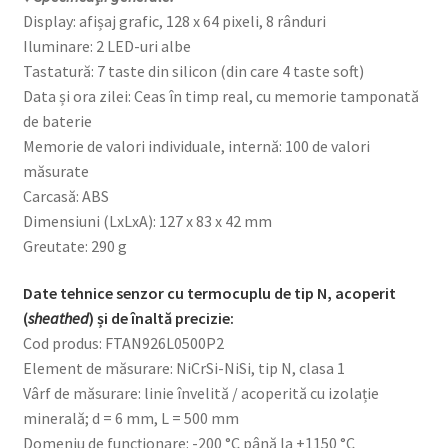
Display: afișaj grafic, 128 x 64 pixeli, 8 rânduri
Iluminare: 2 LED-uri albe
Tastatură: 7 taste din silicon (din care 4 taste soft)
Data și ora zilei: Ceas în timp real, cu memorie tamponată
de baterie
Memorie de valori individuale, internă: 100 de valori
măsurate
Carcasă: ABS
Dimensiuni (LxLxA): 127 x 83 x 42 mm
Greutate: 290 g
Date tehnice senzor cu termocuplu de tip N, acoperit
(
sheathed
) și de înaltă precizie:
Cod produs: FTAN926L0500P2
Element de măsurare: NiCrSi-NiSi, tip N, clasa 1
Vârf de măsurare: linie învelită / acoperită cu izolație
minerală; d = 6 mm, L = 500 mm
Domeniu de funcționare: -200 °C până la +1150 °C