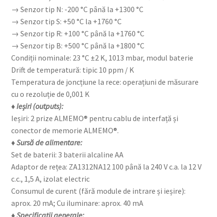
→ Senzor tip N: -200 °C până la +1300 °C
→ Senzor tip S: +50 °C la +1760 °C
→ Senzor tip R: +100 °C până la +1760 °C
→ Senzor tip B: +500 °C până la +1800 °C
Condiții nominale: 23 °C ±2 K, 1013 mbar, modul baterie
Drift de temperatură: tipic 10 ppm / K
Temperatura de joncțiune la rece: operațiuni de măsurare
cu o rezoluție de 0,001 K
♦ Ieșiri (outputs):
Ieșiri: 2 prize ALMEMO® pentru cablu de interfață și
conector de memorie ALMEMO®.
♦ Sursă de alimentare:
Set de baterii: 3 baterii alcaline AA
Adaptor de rețea: ZA1312NA12 100 până la 240 V c.a. la 12 V
c.c., 1,5 A, izolat electric
Consumul de curent (fără module de intrare și ieșire):
aprox. 20 mA; Cu iluminare: aprox. 40 mA
♦ Specificații generale: