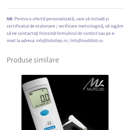
NB:
Pentru o ofertă personalizată, care să includă și
certificatul de etalonare / verificare metrologică, vă rugăm
să ne contactați folosind
formularul de contact
sau pe e-
mail la adresa:
info@labshop.ro
/ info@multilab.ro
.
Produse similare