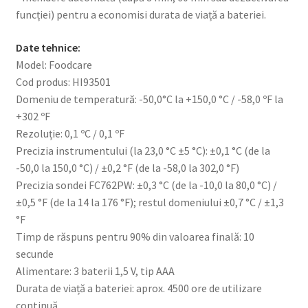
funcției) pentru a economisi durata de viață a bateriei.
Date tehnice:
Model: Foodcare
Cod produs: HI93501
Domeniu de temperatură: -50,0°C la +150,0 °C / -58,0 ºF la
+302 ºF
Rezoluție: 0,1 ºC / 0,1 ºF
Precizia instrumentului (la 23,0 °C ±5 °C): ±0,1 °C (de la
-50,0 la 150,0 °C) / ±0,2 °F (de la -58,0 la 302,0 °F)
Precizia sondei FC762PW: ±0,3 °C (de la -10,0 la 80,0 °C) /
±0,5 °F (de la 14 la 176 °F); restul domeniului ±0,7 °C / ±1,3
°F
Timp de răspuns pentru 90% din valoarea finală: 10
secunde
Alimentare: 3 baterii 1,5 V, tip AAA
Durata de viață a bateriei: aprox. 4500 ore de utilizare
continuă