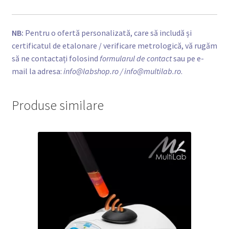
NB:
Pentru o ofertă personalizată, care să includă și
certificatul de etalonare / verificare metrologică, vă rugăm
să ne contactați folosind
formularul de contact
sau pe e-
mail la adresa:
info@labshop.ro
/ info@multilab.ro
.
Produse similare