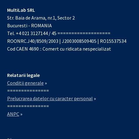
MultiLab SRL
Str. Baia de Arama, nr.1, Sector 2
Bucuresti - ROMANIA
Tel. +4 021 3127144 / 45 ===================
ROONRC.J40/8509/2003 | J2003008509405 | RO15537534
Cod CAEN 4690 :: Comert cu ridicata nespecializat
Relatarii legale
Conditii generale
»
===============
Prelucrarea datelor cu caracter personal
»
===============
ANPC
»