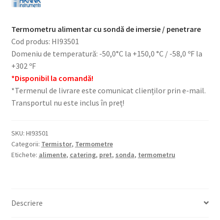
Termometru alimentar cu sondă de imersie / penetrare
Cod produs: HI93501
Domeniu de temperatură: -50,0°C la +150,0 °C / -58,0 ºF la
+302 ºF
*Disponibil la comandă!
*Termenul de livrare este comunicat clienților prin e-mail.
Transportul nu este inclus în preț!
SKU:
HI93501
Categorii:
Termistor
,
Termometre
Etichete:
alimente
,
catering
,
pret
,
sonda
,
termometru
Descriere