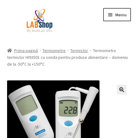
Sari
Sari
Meniu
la
la
navigare
conținut
Prima pagină
Prima pagină
Termometre
Termistor
Termometru
termistor HI93501 cu sonda pentru produse alimentare – domeniu
Contul meu
de la -50°C la +150°C
Coș
Plată
Request a Quote
Condiții generale