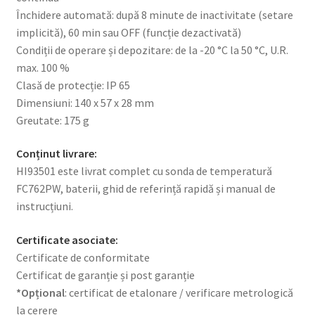
Închidere automată: după 8 minute de inactivitate (setare
implicită), 60 min sau OFF (funcție dezactivată)
Condiții de operare și depozitare: de la -20 °C la 50 °C, U.R.
max. 100 %
Clasă de protecție: IP 65
Dimensiuni: 140 x 57 x 28 mm
Greutate: 175 g
Conținut livrare:
HI93501 este livrat complet cu sonda de temperatură
FC762PW, baterii, ghid de referință rapidă și manual de
instrucțiuni.
Certificate asociate:
Certificate de conformitate
Certificat de garanție și post garanție
*Opțional
: certificat de etalonare / verificare metrologică
la cerere