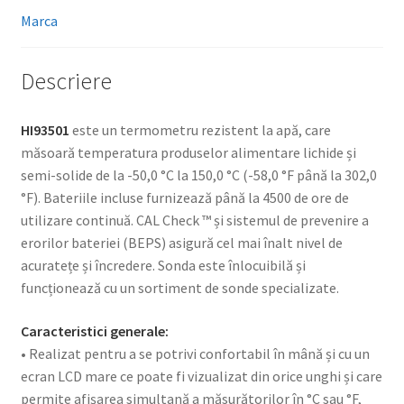
Marca
Descriere
HI93501
este un termometru rezistent la apă, care
măsoară temperatura produselor alimentare lichide și
semi-solide de la -50,0 °C la 150,0 °C (-58,0 °F până la 302,0
°F). Bateriile incluse furnizează până la 4500 de ore de
utilizare continuă. CAL Check ™ și sistemul de prevenire a
erorilor bateriei (BEPS) asigură cel mai înalt nivel de
acuratețe și încredere. Sonda este înlocuibilă și
funcționează cu un sortiment de sonde specializate.
Caracteristici generale:
• Realizat pentru a se potrivi confortabil în mână și cu un
ecran LCD mare ce poate fi vizualizat din orice unghi și care
permite afișarea simultană a măsurătorilor în °C sau °F,