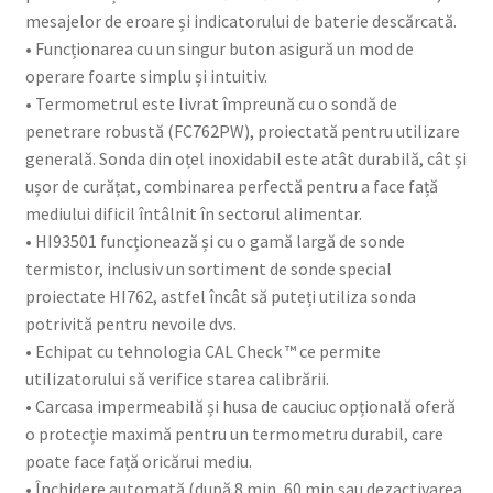
mesajelor de eroare și indicatorului de baterie descărcată.
• Funcționarea cu un singur buton asigură un mod de
operare foarte simplu și intuitiv.
• Termometrul este livrat împreună cu o sondă de
penetrare robustă (FC762PW), proiectată pentru utilizare
generală. Sonda din oțel inoxidabil este atât durabilă, cât și
ușor de curățat, combinarea perfectă pentru a face față
mediului dificil întâlnit în sectorul alimentar.
• HI93501 funcționează și cu o gamă largă de sonde
termistor, inclusiv un sortiment de sonde special
proiectate HI762, astfel încât să puteți utiliza sonda
potrivită pentru nevoile dvs.
• Echipat cu tehnologia CAL Check ™ ce permite
utilizatorului să verifice starea calibrării.
• Carcasa impermeabilă și husa de cauciuc opțională oferă
o protecție maximă pentru un termometru durabil, care
poate face față oricărui mediu.
• Închidere automată (după 8 min, 60 min sau dezactivarea