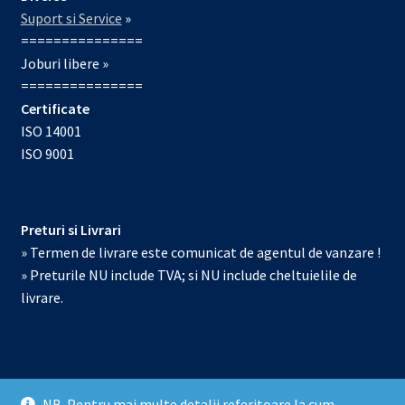
Suport si Service
»
===============
Joburi libere »
===============
Certificate
ISO 14001
ISO 9001
Preturi si Livrari
» Termen de livrare este comunicat de agentul de vanzare !
» Preturile NU include TVA; si NU include cheltuielile de
livrare.
NB. Pentru mai multe detalii referitoare la cum