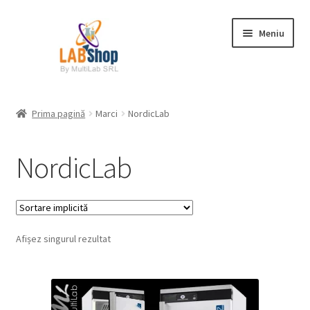
Sari
Sari
Meniu
la
la
navigare
conținut
Prima pagină
Prima pagină
Marci
NordicLab
Contul meu
NordicLab
Coș
Plată
Afișez singurul rezultat
Request a Quote
Condiții generale