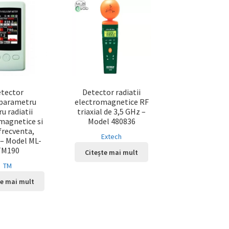
tector
Detector radiatii
parametru
electromagnetice RF
u radiatii
triaxial de 3,5 GHz –
magnetice si
Model 480836
frecventa,
Extech
l – Model ML-
TM190
Citește mai mult
TM
te mai mult