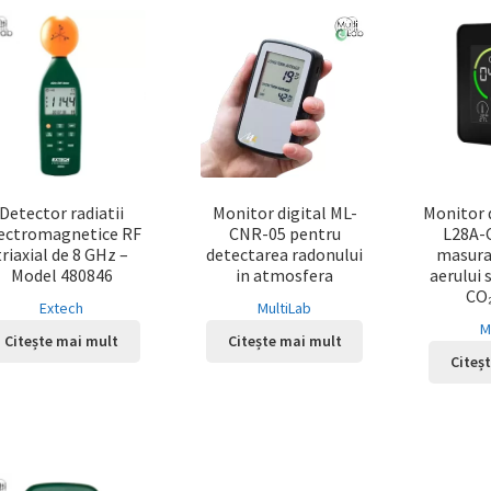
Detector radiatii
Monitor digital ML-
Monitor 
ectromagnetice RF
CNR-05 pentru
L28A-
triaxial de 8 GHz –
detectarea radonului
masurar
Model 480846
in atmosfera
aerului s
CO₂
Extech
MultiLab
M
Citește mai mult
Citește mai mult
Citeș