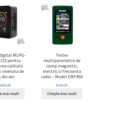
digital MLPG-
Tester
CO2 pentru
multiparametru de
ea calitatii
camp magnetic,
i nivelului de
electric si frecvanta
 din aer
radio – Model EMF450
ultiLab
Extech
te mai mult
Citește mai mult