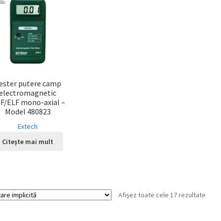
ester putere camp
electromagnetic
F/ELF mono-axial –
Model 480823
Extech
Citește mai mult
Afișez toate cele 17 rezultate