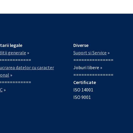
tarii legale
Diverse
itii generale
»
Suport si Service
»
============
===============
ucrarea datelor cu caracter
Joburi libere »
sonal
»
===============
============
Certificate
C
»
ISO 14001
ISO 9001