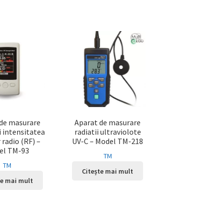
de masurare
Aparat de masurare
si intensitatea
radiatii ultraviolote
 radio (RF) –
UV-C – Model TM-218
el TM-93
TM
TM
Citește mai mult
te mai mult