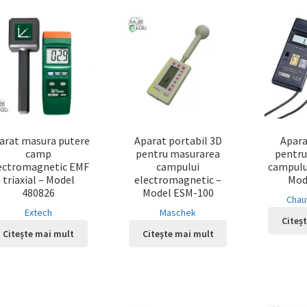
arat masura putere
Aparat portabil 3D
Apara
camp
pentru masurarea
pentru
ectromagnetic EMF
campului
campulu
triaxial – Model
electromagnetic –
Mod
480826
Model ESM-100
Chau
Extech
Maschek
Citeș
Citește mai mult
Citește mai mult