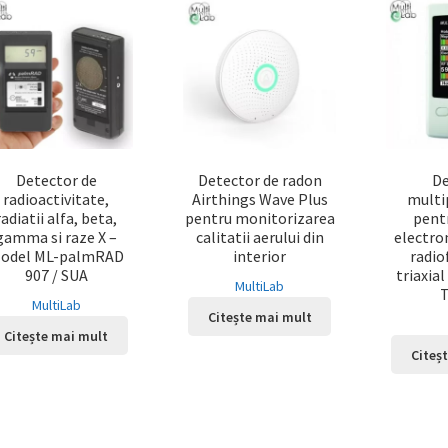
Detector de
Detector de radon
De
radioactivitate,
Airthings Wave Plus
multi
radiatii alfa, beta,
pentru monitorizarea
pentr
gamma si raze X –
calitatii aerului din
electro
odel ML-palmRAD
interior
radio
907 / SUA
triaxia
MultiLab
MultiLab
Citește mai mult
Citește mai mult
Citeș