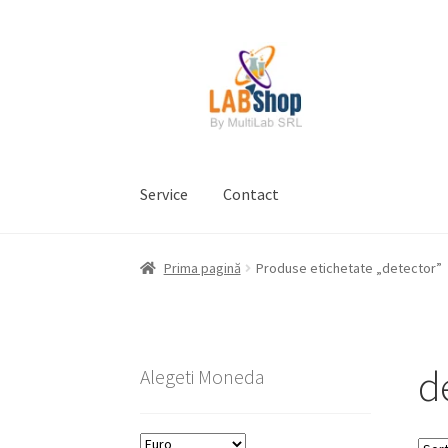
Sari
Sari
la
la
navigare
conținut
Service
Contact
Prima pagină
Contul meu
Coș
Plată
Request 
Prima pagină
Produse etichetate „detector”
Prelucrarea datelor cu caracter personal
d
Alegeti Moneda