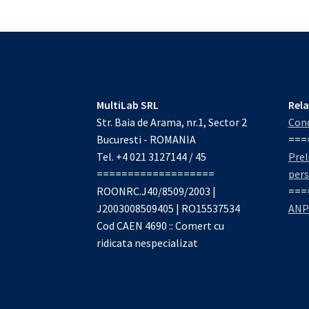
MultiLab SRL
Rela
Str. Baia de Arama, nr.1, Sector 2
Cond
Bucuresti - ROMANIA
===
Tel. +4 021 3127144 / 45
Prel
===================
per
ROONRC.J40/8509/2003 |
===
J2003008509405 | RO15537534
ANP
Cod CAEN 4690 :: Comert cu
ridicata nespecializat