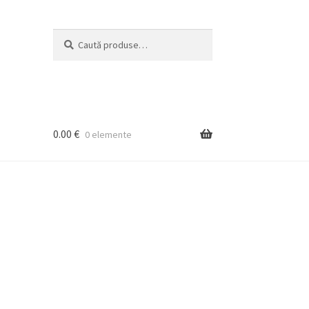
Caută
Caută
după:
0.00
€
0 elemente