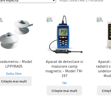
Afișez toate cele 17 rezultate
bedometru – Model
Aparat de detectare si
Aparat 
LPPYRA05
masurare camp
radiatii 
magnetic – Model TM-
undelor
Delta Ohm
197
Mod
Citește mai mult
TM
Citește mai mult
Citeș