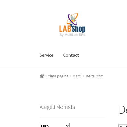
Sari
Sari
la
la
navigare
conținut
Service
Contact
Prima pagină
Contul meu
Coș
Plată
Request 
Prima pagină
Marci
Delta Ohm
Prelucrarea datelor cu caracter personal
D
Alegeti Moneda