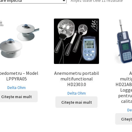
Afișez toate cele 11 rezultate
bedometru – Model
Anemometru portabil
A
LPPYRA05
multifunctional
multi
HD2303.0
HD21ABE
Delta Ohm
Logge
Delta Ohm
pentru
Citește mai mult
calita
Citește mai mult
De
Citeș