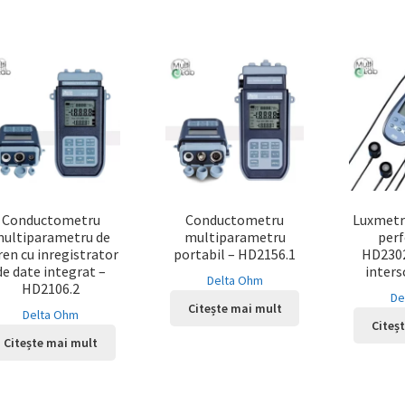
Conductometru
Conductometru
Luxmetr
ultiparametru de
multiparametru
per
ren cu inregistrator
portabil – HD2156.1
HD2302
de date integrat –
inter
Delta Ohm
HD2106.2
De
Citește mai mult
Delta Ohm
Citeș
Citește mai mult