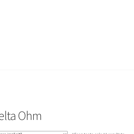
a Quote
Condiții generale
Service
Contact
elta Ohm