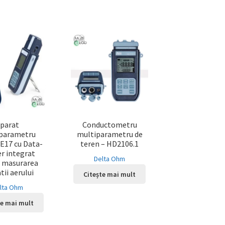
parat
Conductometru
parametru
multiparametru de
17 cu Data-
teren – HD2106.1
r integrat
Delta Ohm
 masurarea
tii aerului
Citește mai mult
lta Ohm
te mai mult