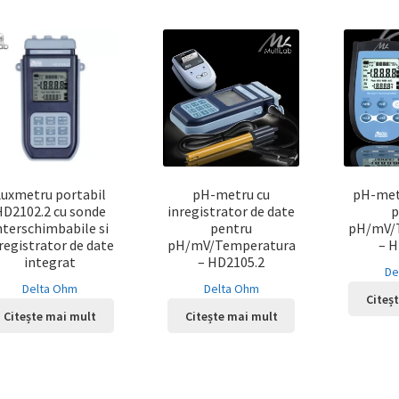
Luxmetru portabil
pH-metru cu
pH-metr
HD2102.2 cu sonde
inregistrator de date
p
nterschimbabile si
pentru
pH/mV/
registrator de date
pH/mV/Temperatura
– H
integrat
– HD2105.2
De
Delta Ohm
Delta Ohm
Citeș
Citește mai mult
Citește mai mult