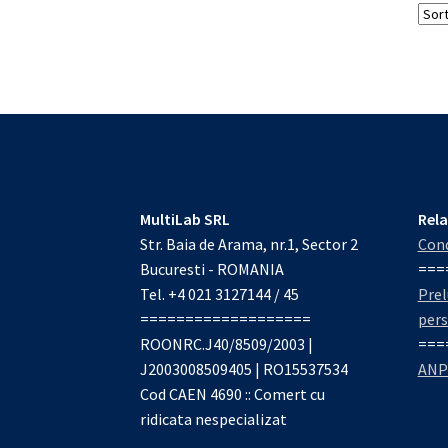
MultiLab SRL
Rela
Str. Baia de Arama, nr.1, Sector 2
Cond
Bucuresti - ROMANIA
===
Tel. +4 021 3127144 / 45
Prel
===================
per
ROONRC.J40/8509/2003 |
===
J2003008509405 | RO15537534
ANP
Cod CAEN 4690 :: Comert cu
ridicata nespecializat