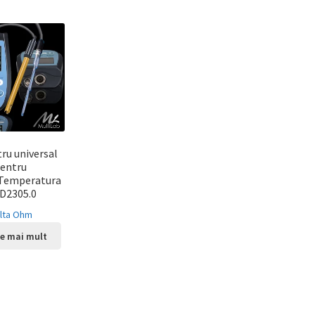
u universal
entru
Temperatura
D2305.0
lta Ohm
te mai mult