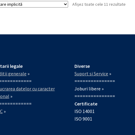
Afișez toate cele 11 rezultate
tarii legale
Diverse
itii generale
»
Suport si Service
»
============
===============
ucrarea datelor cu caracter
Joburi libere »
sonal
»
===============
============
Certificate
C
»
ISO 14001
ISO 9001