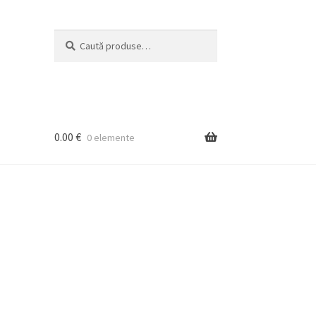
Caută
Caută
după:
0.00
€
0 elemente