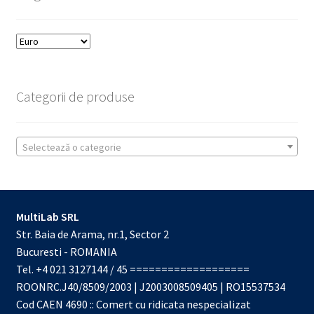
Categorii de produse
Selectează o categorie
MultiLab SRL
Str. Baia de Arama, nr.1, Sector 2
Bucuresti - ROMANIA
Tel. +4 021 3127144 / 45 ===================
ROONRC.J40/8509/2003 | J2003008509405 | RO15537534
Cod CAEN 4690 :: Comert cu ridicata nespecializat