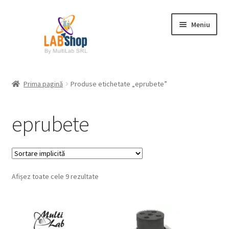
Sari
Sari
Meniu
la
la
navigare
conținut
Prima pagină
Prima pagină
Produse etichetate „eprubete”
Contul meu
eprubete
Coș
Plată
Afișez toate cele 9 rezultate
Request a Quote
Condiții generale