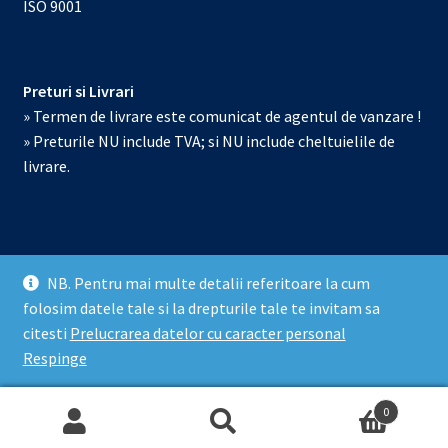
ISO 9001
Preturi si Livrari
» Termen de livrare este comunicat de agentul de vanzare !
» Preturile NU include TVA; si NU include cheltuielile de
livrare.
NB. Pentru mai multe detalii referitoare la cum
© Echipamente de laborator 2026
folosim datele tale si la drepturile tale te invitam sa
Prelucrarea datelor cu caracter personal
Construit cu
citesti
Prelucrarea datelor cu caracter personal
WooCommerce
.
Respinge
0
Caută
Caută