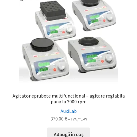
Service
Contact
Prelucrarea datelor cu caracter personal
Agitator eprubete multifunctional – agitare reglabila
pana la 3000 rpm
AuxiLab
370.00
€
+ TVA / *ExW
Adaugă în coș