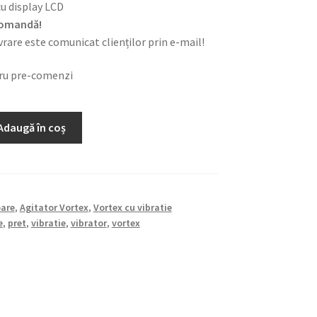
cu display LCD
 comandă!
rare este comunicat clienților prin e-mail!
tru pre-comenzi
Adaugă în coș
l
oare
,
Agitator Vortex
,
Vortex cu vibratie
e
,
pret
,
vibratie
,
vibrator
,
vortex