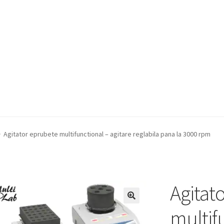
a Quote
Condiții generale
Service
Contact
Agitator eprubete multifunctional – agitare reglabila pana la 3000 rpm
Agitat
multif