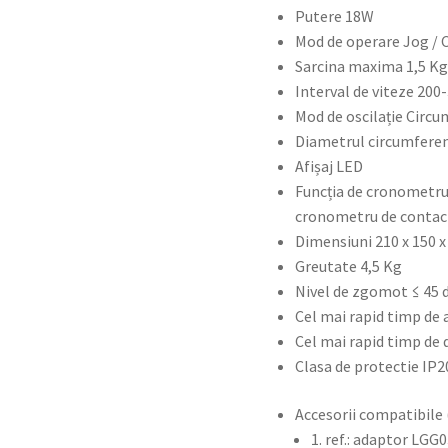
Putere 18W
Mod de operare Jog / 
Sarcina maxima 1,5 K
Interval de viteze 20
Mod de oscilație Circu
Diametrul circumferen
Afișaj LED
Funcția de cronometru
cronometru de contac
Dimensiuni 210 x 150 
Greutate 4,5 Kg
Nivel de zgomot ≤ 45 
Cel mai rapid timp de a
Cel mai rapid timp de 
Clasa de protectie IP2
Accesorii compatibile 
1. ref.: adaptor LG