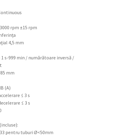
Continuous
g
0-3000 rpm ±15 rpm
mferința
ţial 4,5 mm
 1 s-999 min / numărătoare inversă /
t
x 85 mm
dB (A)
ccelerare ≤ 3 s
decelerare ≤ 3 s
0
(incluse):
G033 pentru tuburi Ø<50mm