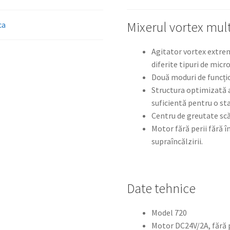
Mixerul vortex mul
ca
Agitator vortex extrem
diferite tipuri de micro
Două moduri de funcțio
Structura optimizată a
suficientă pentru o sta
Centru de greutate scă
Motor fără perii fără î
supraîncălzirii.
Date tehnice
Model 720
Motor DC24V/2A, fără p