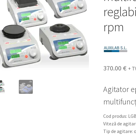
reglab
rpm
370.00
€
+ T
Agitator e
multifunc
Cod produs: LG
Viteză de agita
Tip de agitare: 