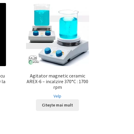
 cu
Agitator magnetic ceramic
 la
AREX-6 – incalzire 370°C : 1700
rpm
Velp
Citește mai mult