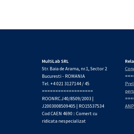
MultiLab SRL
Rela
Str. Baia de Arama, nr.1, Sector 2
Cond
Bucuresti - ROMANIA
===
Tel. +4 021 3127144 / 45
Prel
===================
per
ROONRC.J40/8509/2003 |
===
J2003008509405 | RO15537534
ANP
Cod CAEN 4690 :: Comert cu
ridicata nespecializat