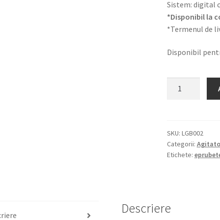
Sistem: digital 
*Disponibil la
*Termenul de liv
Disponibil pen
Cantitate
Agitator
eprubete
multifunctiona
–
SKU:
LGB002
Categorii:
Agitat
agitare
Etichete:
eprubet
reglabila
pana
la
3000
Descriere
rpm
riere