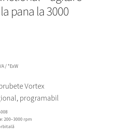
ila pana la 3000
VA / *ExW
prubete Vortex
țional, programabil
B008
re: 200–3000 rpm
orbitală