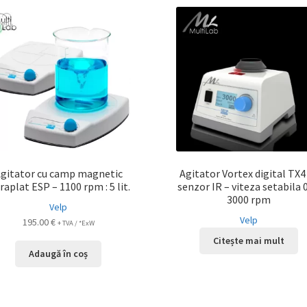
gitator cu camp magnetic
Agitator Vortex digital TX4
raplat ESP – 1100 rpm : 5 lit.
senzor IR – viteza setabila 0
3000 rpm
Velp
Velp
195.00
€
+ TVA / *ExW
Citește mai mult
Adaugă în coș