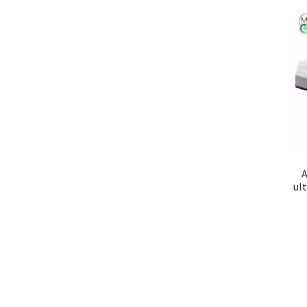
A
ult