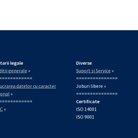
tarii legale
Diverse
itii generale
»
Suport si Service
»
============
===============
ucrarea datelor cu caracter
Joburi libere »
sonal
»
===============
============
Certificate
C
»
ISO 14001
ISO 9001