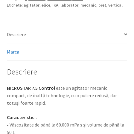
Etichete:
agitator
,
elice
,
IKA
,
laborator
,
mecanic
,
pret
,
vertical
Descriere
Marca
Descriere
MICROSTAR 7.5 Control
este un agitator mecanic
compact, de înaltă tehnologie, cu o putere redusă, dar
totuși foarte rapid.
Caracteristici:
• Vâscozitate de până la 60.000 mPa·s și volume de până la
50 L