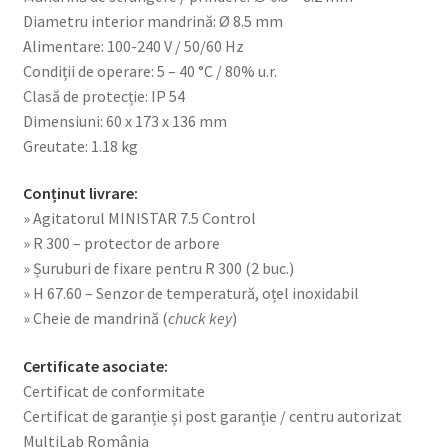
Diametru interior mandrină: Ø 8.5 mm
Alimentare: 100-240 V / 50/60 Hz
Condiții de operare: 5 – 40 °C / 80% u.r.
Clasă de protecție: IP 54
Dimensiuni: 60 x 173 x 136 mm
Greutate: 1.18 kg
Conținut livrare:
» Agitatorul MINISTAR 7.5 Control
» R 300 – protector de arbore
» Șuruburi de fixare pentru R 300 (2 buc.)
» H 67.60 – Senzor de temperatură, oțel inoxidabil
» Cheie de mandrină (
chuck key
)
Certificate asociate:
Certificat de conformitate
Certificat de garanție și post garanție / centru autorizat
MultiLab România