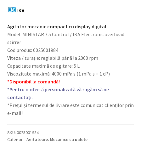
Agitator mecanic compact cu display digital
Model: MINISTAR 7.5 Control / IKA Electronic overhead
stirrer
Cod produs: 0025001984
Viteza / turație: reglabilă până la 2000 rpm
Capacitate maximă de agitare: 5 L
Viscozitate maximă: 4000 mPa·s (1 mPa·s = 1 cP)
*Disponibil la comandă!
*Pentru o ofertă personalizată vă rugăm să ne
contactați.
*Prețul și termenul de livrare este comunicat clienților prin
e-mail!
SKU:
0025001984
Categorii:
Agitatoare
,
Mecanice cu palete