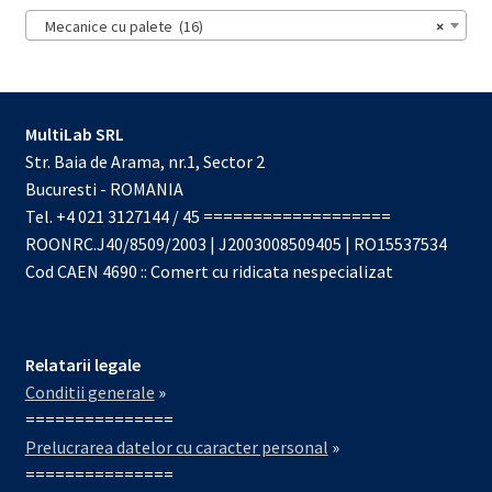
Mecanice cu palete (16)
×
MultiLab SRL
Str. Baia de Arama, nr.1, Sector 2
Bucuresti - ROMANIA
Tel. +4 021 3127144 / 45 ===================
ROONRC.J40/8509/2003 | J2003008509405 | RO15537534
Cod CAEN 4690 :: Comert cu ridicata nespecializat
Relatarii legale
Conditii generale
»
===============
Prelucrarea datelor cu caracter personal
»
===============