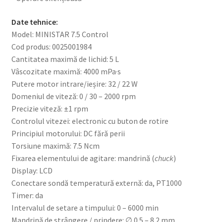
Date tehnice:
Model: MINISTAR 7.5 Control
Cod produs: 0025001984
Cantitatea maximă de lichid: 5 L
Vâscozitate maximă: 4000 mPa·s
Putere motor intrare/ieșire: 32 / 22 W
Domeniul de viteză: 0 / 30 – 2000 rpm
Precizie viteză: ±1 rpm
Controlul vitezei: electronic cu buton de rotire
Principiul motorului: DC fără perii
Torsiune maximă: 7.5 Ncm
Fixarea elementului de agitare: mandrină (
chuck
)
Display: LCD
Conectare sondă temperatură externă: da, PT1000
Timer: da
Intervalul de setare a timpului: 0 – 6000 min
Mandrină de strângere / prindere: ∅ 0.5 – 8.2 mm