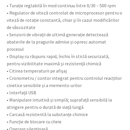
• Turație reglabilă în mod continuu între 0/30 – 500 rpm
• Regulator de viteză controlat de microprocesor pentru o
viteză de rotație constantă, chiar și în cazul modificărilor
de vâscozitate
• Senzorii de vibrații de ultimă generație detectează
abaterile de la pragurile admise și opresc automat
procesul
• Display cu răspuns rapid, închis în sticlă securizată,
pentru vizibilitate maximă și rezistență chimică
• Citirea temperaturii pe afișaj
• Cronometru / contor integrat pentru controlul reacțiilor
cinetice sensibile și a memento-urilor
• Interfață USB
• Manipulare intuitivă și simplă; suprafață sensibilă la
atingere pentru o durată de viață lungă
• Carcasă rezistentă la substanțe chimice
• Funcție de blocare cu cheie
• Operare silențioasă