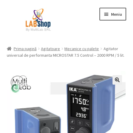
Sari
Sari
Meniu
la
la
navigare
conținut
Prima pagină
Prima pagină
Agitatoare
Mecanice cu palete
Agitator
universal de performanta MICROSTAR 7.5 Control – 2000 RPM / 5 lit.
Contul meu
Coș
Plată
Request a Quote
Condiții generale