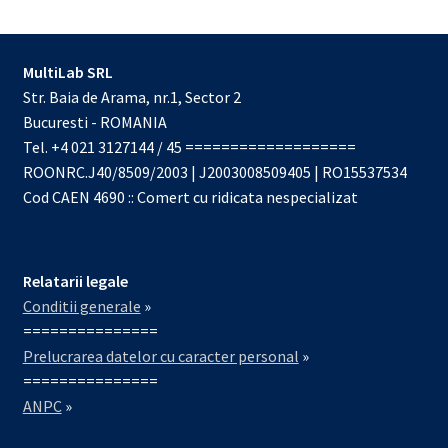
MultiLab SRL
Str. Baia de Arama, nr.1, Sector 2
Bucuresti - ROMANIA
Tel. +4 021 3127144 / 45 ===================
ROONRC.J40/8509/2003 | J2003008509405 | RO15537534
Cod CAEN 4690 :: Comert cu ridicata nespecializat
Relatarii legale
Conditii generale
»
===============
Prelucrarea datelor cu caracter personal
»
===============
ANPC
»