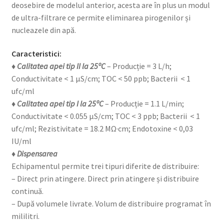
deosebire de modelul anterior, acesta are în plus un modul
de ultra-filtrare ce permite eliminarea pirogenilor și
nucleazele din apă.
Caracteristici:
♦ Calitatea apei tip II la 25ºC
– Producție = 3 L/h;
Conductivitate < 1 μS/cm; TOC < 50 ppb; Bacterii < 1
ufc/ml
♦ Calitatea apei tip I la 25ºC
– Producție = 1.1 L/min;
Conductivitate < 0.055 μS/cm; TOC < 3 ppb; Bacterii < 1
ufc/ml; Rezistivitate = 18.2 MΩ·cm; Endotoxine < 0,03
IU/ml
♦ Dispensarea
Echipamentul permite trei tipuri diferite de distribuire:
– Direct prin atingere. Direct prin atingere și distribuire
continuă.
– După volumele livrate. Volum de distribuire programat în
mililitri.