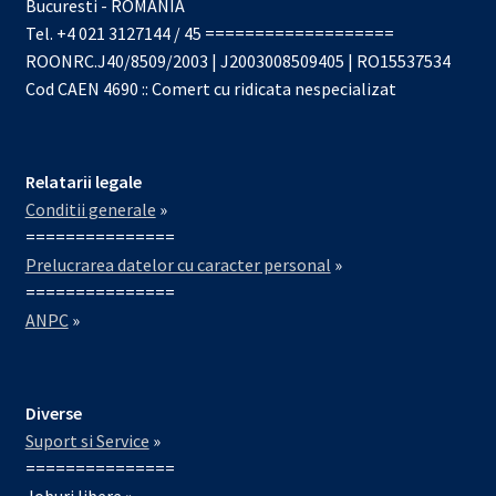
Bucuresti - ROMANIA
Tel. +4 021 3127144 / 45 ===================
ROONRC.J40/8509/2003 | J2003008509405 | RO15537534
Cod CAEN 4690 :: Comert cu ridicata nespecializat
Relatarii legale
Conditii generale
»
===============
Prelucrarea datelor cu caracter personal
»
===============
ANPC
»
Diverse
Suport si Service
»
===============