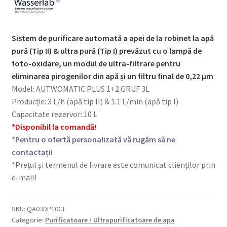
Sistem de purificare automată a apei de la robinet la apă
pură (Tip II) & ultra pură (Tip I) prevăzut cu o lampă de
foto-oxidare, un modul de ultra-filtrare pentru
eliminarea pirogenilor din apă și un filtru final de 0,22 μm
Model: AUTWOMATIC PLUS 1+2 GRUF 3L
Producție: 3 L/h (apă tip II) & 1.1 L/min (apă tip I)
Capacitate rezervor: 10 L
*Disponibil la comandă!
*Pentru o ofertă personalizată vă rugăm să ne
contactați!
*Prețul și termenul de livrare este comunicat clienților prin
e-mail!
SKU:
QA03DP10GF
Categorie:
Purificatoare / Ultrapurificatoare de apa