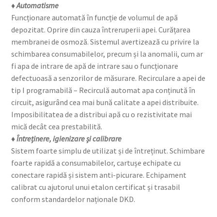
♦ Automatisme
Funcționare automată în funcție de volumul de apă
depozitat. Oprire din cauza întreruperii apei. Curățarea
membranei de osmoză. Sistemul avertizează cu privire la
schimbarea consumabilelor, precum și la anomalii, cum ar
fi apa de intrare de apă de intrare sau o funcționare
defectuoasă a senzorilor de măsurare. Recirculare a apei de
tip I programabilă – Recirculă automat apa conținută în
circuit, asigurând cea mai bună calitate a apei distribuite.
Imposibilitatea de a distribui apă cu o rezistivitate mai
mică decât cea prestabilită.
♦ Întreținere, igienizare și calibrare
Sistem foarte simplu de utilizat și de întreținut. Schimbare
foarte rapidă a consumabilelor, cartușe echipate cu
conectare rapidă și sistem anti-picurare. Echipament
calibrat cu ajutorul unui etalon certificat și trasabil
conform standardelor naționale DKD.