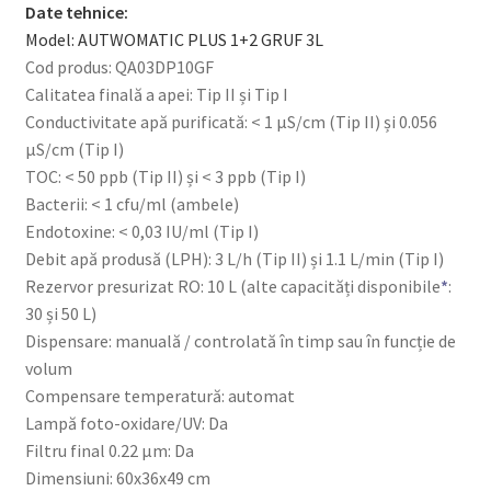
Date tehnice:
Model: AUTWOMATIC PLUS 1+2 GRUF 3L
Cod produs: QA03DP10GF
Calitatea finală a apei: Tip II și Tip I
Conductivitate apă purificată: < 1 μS/cm (Tip II) și 0.056
μS/cm (Tip I)
TOC: < 50 ppb (Tip II) și < 3 ppb (Tip I)
Bacterii: < 1 cfu/ml (ambele)
Endotoxine: < 0,03 IU/ml (Tip I)
Debit apă produsă (LPH): 3 L/h (Tip II) și 1.1 L/min (Tip I)
Rezervor presurizat RO: 10 L (alte capacități disponibile
*
:
30 și 50 L)
Dispensare: manuală / controlată în timp sau în funcție de
volum
Compensare temperatură: automat
Lampă foto-oxidare/UV: Da
Filtru final 0.22 μm: Da
Dimensiuni: 60x36x49 cm