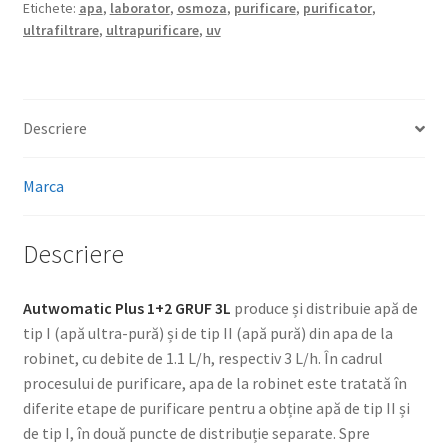
Etichete:
apa
,
laborator
,
osmoza
,
purificare
,
purificator
,
ultrafiltrare
,
ultrapurificare
,
uv
Descriere
Marca
Descriere
Autwomatic Plus 1+2 GRUF 3L
produce și distribuie apă de
tip I (apă ultra-pură) și de tip II (apă pură) din apa de la
robinet, cu debite de 1.1 L/h, respectiv 3 L/h. În cadrul
procesului de purificare, apa de la robinet este tratată în
diferite etape de purificare pentru a obține apă de tip II și
de tip I, în două puncte de distribuție separate. Spre