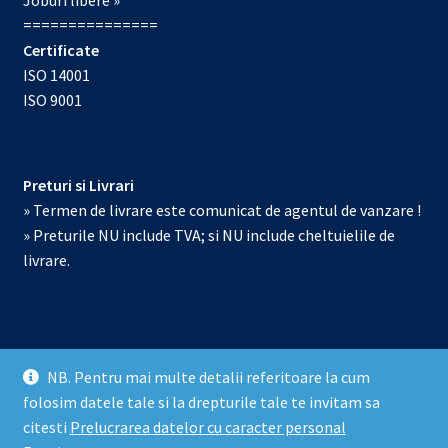
Joburi libere »
===============
Certificate
ISO 14001
ISO 9001
Preturi si Livrari
» Termen de livrare este comunicat de agentul de vanzare !
» Preturile NU include TVA; si NU include cheltuielile de
livrare.
NB. Pentru mai multe detalii referitoare la cum
© Echipamente de laborator 2026
folosim datele tale si la drepturile tale te invitam sa
Prelucrarea datelor cu caracter personal
Construit cu
citesti
Prelucrarea datelor cu caracter personal
WooCommerce
.