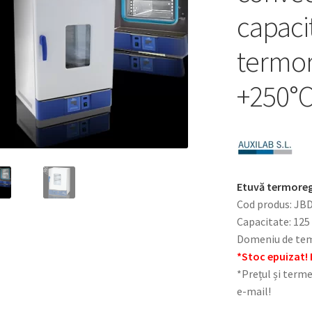
capacit
termor
+250°
Etuvă termoregl
Cod produs: JB
Capacitate: 125
Domeniu de tem
*Stoc epuizat! 
*Prețul și terme
e-mail!