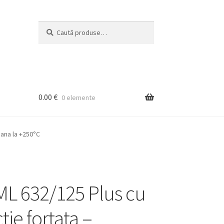
Caută
Caută
după:
0.00
€
0 elemente
pana la +250°C
ML 632/125 Plus cu
ie fortata –