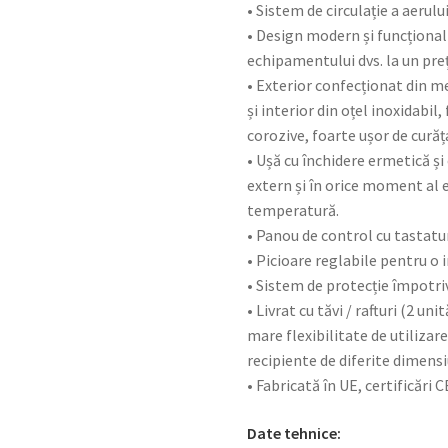
• Sistem de circulație a aerul
• Design modern și funcționa
echipamentului dvs. la un pre
• Exterior confecționat din m
și interior din oțel inoxidabil,
corozive, foarte ușor de curăț
• Ușă cu închidere ermetică ș
extern și în orice moment al ev
temperatură.
• Panou de control cu tastatură
• Picioare reglabile pentru o 
• Sistem de protecție împotriv
• Livrat cu tăvi / rafturi (2 un
mare flexibilitate de utilizar
recipiente de diferite dimensi
• Fabricată în UE, certificări C
Date tehnice: