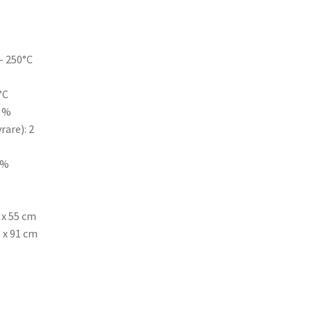
– 250°C
°C
2 %
rare): 2
0%
 x 55 cm
8 x 91 cm