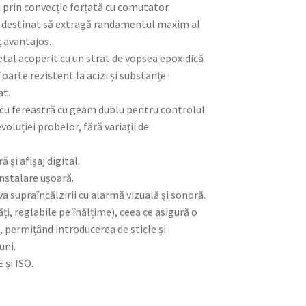
ui prin convecție forțată cu comutator.
l destinat să extragă randamentul maxim al
ț avantajos.
etal acoperit cu un strat de vopsea epoxidică
 foarte rezistent la acizi și substanțe
at.
i cu fereastră cu geam dublu pentru controlul
oluției probelor, fără variații de
 și afișaj digital.
instalare ușoară.
a supraîncălzirii cu alarmă vizuală și sonoră.
ități, reglabile pe înălțime), ceea ce asigură o
e, permițând introducerea de sticle și
uni.
E și ISO.