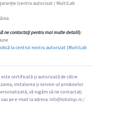
 garanție (centru autorizat / MultiLab
mânia
ă ne contactați pentru mai multe detalii
):
țiune
odică la centrul nostru autorizat (MultiLab
ste certificată și autorizată de către
area, instalarea și service-ul produselor
personalizată, vă rugăm să ne contactați
t
sau pe e-mail la adresa:
info@labshop.ro
/