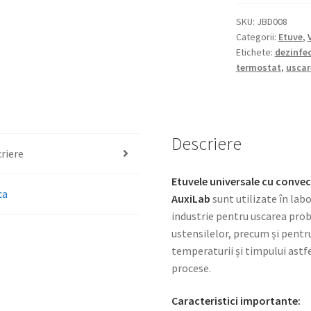
SKU:
JBD008
Categorii:
Etuve
,
Etichete:
dezinfec
termostat
,
uscar
Descriere
riere
Etuvele universale cu convecț
ca
AuxiLab
sunt utilizate în labo
industrie pentru uscarea prob
ustensilelor, precum și pentru 
temperaturii și timpului astfe
procese.
Caracteristici importante: