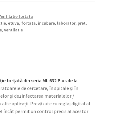
Ventilatie fortata
tie
,
etuva
,
fortata
,
incubare
,
laborator
,
pret
,
e
,
ventilatie
ie forțată din seria ML 632 Plus
de la
ratoarele de cercetare, în spitale și în
elor și dezinfectarea materialelor /
alte aplicații. Prevăzute cu reglaj digital al
l încât permit un control precis al acestor