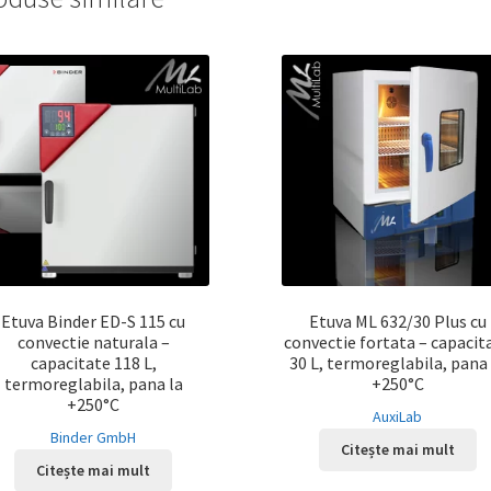
Etuva Binder ED-S 115 cu
Etuva ML 632/30 Plus cu
convectie naturala –
convectie fortata – capacit
capacitate 118 L,
30 L, termoreglabila, pana 
termoreglabila, pana la
+250°C
+250°C
AuxiLab
Binder GmbH
Citește mai mult
Citește mai mult