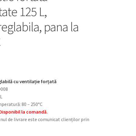
ate 125 L,
eglabila, pana la
C
abilă cu ventilație forțată
D008
 L
peratură: 80 – 250°C
Disponibil la comandă.
nul de livrare este comunicat clienților prin