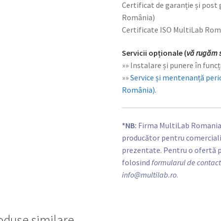
Certificat de garanție și post
România)
Certificate ISO MultiLab Ro
Servicii opționale (
vă rugăm s
»» Instalare și punere în func
»»
Service și mentenanță peri
România).
*NB:
Firma MultiLab Romania e
producător pentru comercializ
prezentate. Pentru o ofertă 
folosind
formularul de contac
info@multilab.ro
.
oduse similare