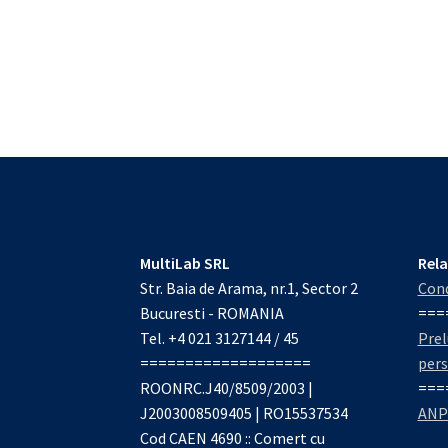
MultiLab SRL
Rela
Str. Baia de Arama, nr.1, Sector 2
Cond
Bucuresti - ROMANIA
===
Tel. +4 021 3127144 / 45
Prel
===================
per
ROONRC.J40/8509/2003 |
===
J2003008509405 | RO15537534
ANP
Cod CAEN 4690 :: Comert cu