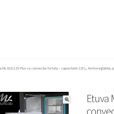
a Quote
Condiții generale
Service
Contact
a ML 632/125 Plus cu convectie fortata – capacitate 125 L, termoreglabila, 
Etuva 
convect