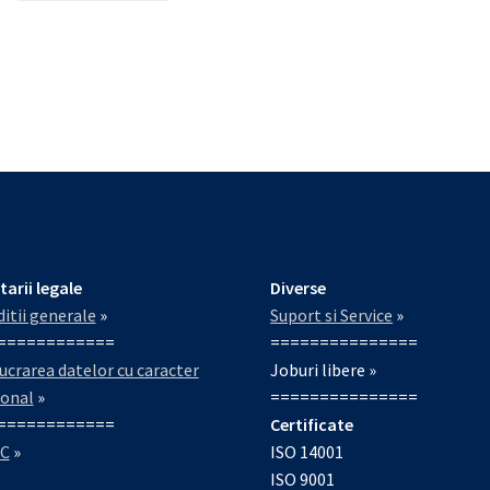
tarii legale
Diverse
itii generale
»
Suport si Service
»
============
===============
ucrarea datelor cu caracter
Joburi libere »
sonal
»
===============
============
Certificate
C
»
ISO 14001
ISO 9001