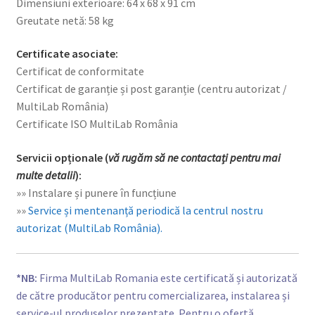
Dimensiuni exterioare: 64 x 68 x 91 cm
Greutate netă: 58 kg
Certificate asociate:
Certificat de conformitate
Certificat de garanție și post garanție (centru autorizat /
MultiLab România)
Certificate ISO MultiLab România
Servicii opționale (
vă rugăm să ne contactați pentru mai
multe detalii
):
»» Instalare și punere în funcțiune
»»
Service și mentenanță periodică la centrul nostru
autorizat (MultiLab România).
*NB:
Firma MultiLab Romania este certificată și autorizată
de către producător pentru comercializarea, instalarea și
service-ul produselor prezentate. Pentru o ofertă