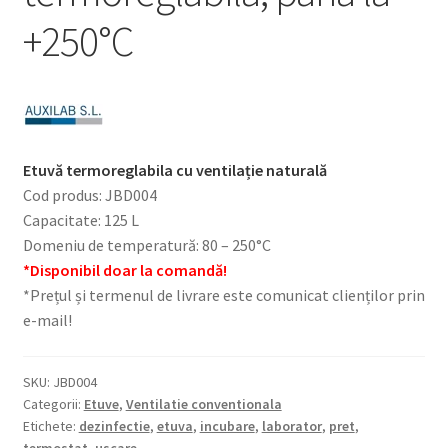
+250°C
Etuvă termoreglabila cu ventilație naturală
Cod produs: JBD004
Capacitate: 125 L
Domeniu de temperatură: 80 – 250°C
*Disponibil doar la comandă!
*Prețul și termenul de livrare este comunicat clienților prin
e-mail!
SKU:
JBD004
Categorii:
Etuve
,
Ventilatie conventionala
Etichete:
dezinfectie
,
etuva
,
incubare
,
laborator
,
pret
,