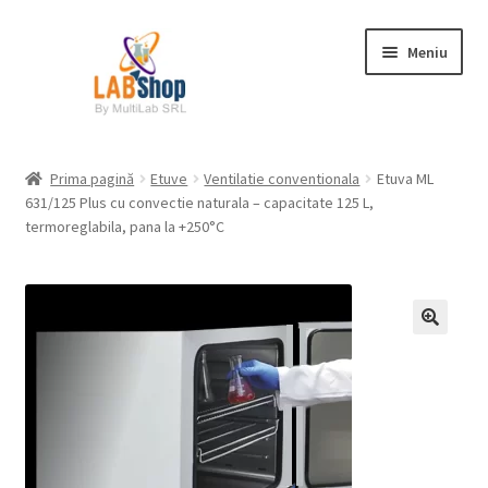
Sari
Sari
Meniu
la
la
navigare
conținut
Prima pagină
Prima pagină
Etuve
Ventilatie conventionala
Etuva ML
631/125 Plus cu convectie naturala – capacitate 125 L,
Contul meu
termoreglabila, pana la +250°C
Coș
Plată
Request a Quote
Condiții generale