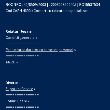
ROONRC.J40/8509/2003 | J2003008509405 | RO15537534
Cod CAEN 4690 :: Comert cu ridicata nespecializat
Relatarii legale
Conditii generale
»
===============
Prelucrarea datelor cu caracter personal
»
===============
ANPC
»
Diverse
Suport si Service
»
===============
Joburi libere »
===============