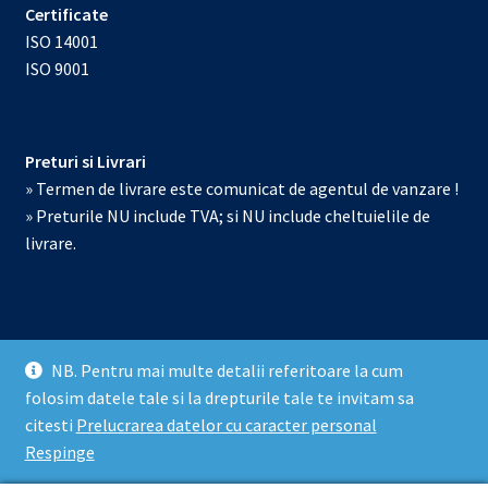
Certificate
ISO 14001
ISO 9001
Preturi si Livrari
» Termen de livrare este comunicat de agentul de vanzare !
» Preturile NU include TVA; si NU include cheltuielile de
livrare.
NB. Pentru mai multe detalii referitoare la cum
© Echipamente de laborator 2026
folosim datele tale si la drepturile tale te invitam sa
Prelucrarea datelor cu caracter personal
Construit cu
citesti
Prelucrarea datelor cu caracter personal
WooCommerce
.
Respinge