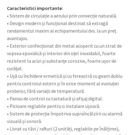
Caracteristici importante:
• Sistem de circulație a aerului prin convecție naturală.
• Design modern și funcțional destinat să extragă
randamentul maxim al echipamentului dvs. la un preț
avantajos.
• Exterior confecționat din metal acoperit cu un strat de
vopsea epoxidică și interior din oțel inoxidabil, foarte
rezistent la acizi și substanțe corozive, foarte ușor de
curățat.
• Ușă cu închidere ermetică și cu fereastră cu geam dublu
pentru controlul extern și în orice moment al evoluției
probelor, fără variații de temperatură.
• Panou de control cu tastatură și afișaj digital.
• Picioare reglabile pentru o instalare ușoară.
• Sistem de protecție împotriva supraîncălzirii cu alarmă
vizuală și sonoră.
• Livrat cu tăvi / rafturi (2 unități, reglabile pe înălțime),