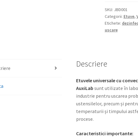
SKU:
JBD001
Categorii:
Etuve
,
Etichete:
dezinfec
uscare
Descriere
riere
Etuvele universale cu convecț
ca
AuxiLab
sunt utilizate în labo
industrie pentru uscarea prob
ustensilelor, precum și pentru 
temperaturii și timpului astfe
procese.
Caracteristici importante: