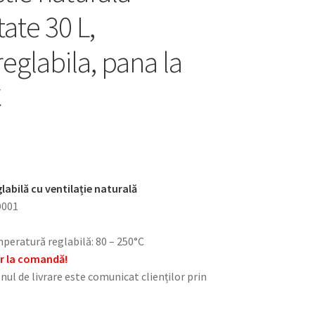
ate 30 L,
eglabila, pana la
C
abilă cu ventilație naturală
D001
eratură reglabilă: 80 – 250°C
ar la comandă!
nul de livrare este comunicat clienților prin