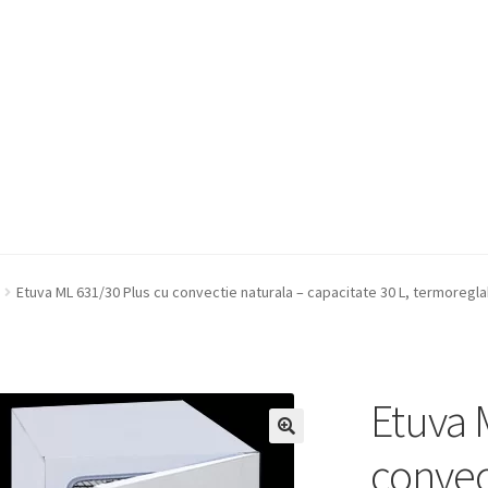
a Quote
Condiții generale
Service
Contact
Etuva ML 631/30 Plus cu convectie naturala – capacitate 30 L, termoregla
Etuva 
convec