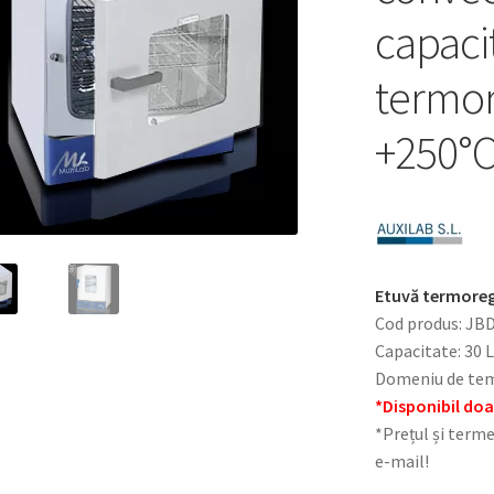
capacit
termor
+250°
Etuvă termoregl
Cod produs: JB
Capacitate: 30 L
Domeniu de temp
*Disponibil do
*Prețul și terme
e-mail!