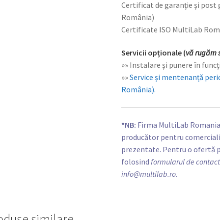
Certificat de garanție și post
România)
Certificate ISO MultiLab Ro
Servicii opționale (
vă rugăm s
»» Instalare și punere în func
»»
Service și mentenanță peri
România).
*NB:
Firma MultiLab Romania e
producător pentru comercializ
prezentate. Pentru o ofertă 
folosind
formularul de contac
info@multilab.ro
.
oduse similare