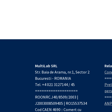
MultiLab SRL
Rela
Str. Baia de Arama, nr.1, Sector 2
Cond
Bucuresti - ROMANIA
===
Tel. +4 021 3127144 / 45
Prel
===================
per
ROONRC.J40/8509/2003 |
===
J2003008509405 | RO15537534
ANP
Cod CAEN 4690 :: Comert cu