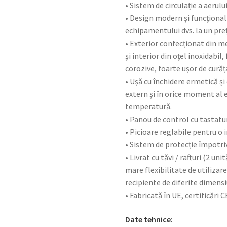
• Sistem de circulație a aerulu
• Design modern și funcționa
echipamentului dvs. la un pre
• Exterior confecționat din m
și interior din oțel inoxidabil,
corozive, foarte ușor de curăț
• Ușă cu închidere ermetică ș
extern și în orice moment al ev
temperatură.
• Panou de control cu tastatură
• Picioare reglabile pentru o 
• Sistem de protecție împotriv
• Livrat cu tăvi / rafturi (2 un
mare flexibilitate de utilizar
recipiente de diferite dimensi
• Fabricată în UE, certificări C
Date tehnice: