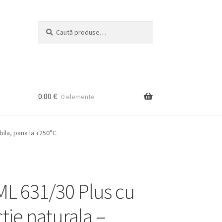
Caută
Caută
după:
0.00
€
0 elemente
bila, pana la +250°C
ML 631/30 Plus cu
tie naturala –