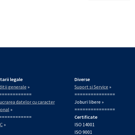
tarii legale
Diverse
itii generale
»
Suport si Service
»
============
===============
ucrarea datelor cu caracter
Joburi libere »
sonal
»
===============
============
Certificate
C
»
ISO 14001
ISO 9001