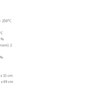
– 250°C
°C
3 %
rare): 2
0%
 x 31 cm
1 x 69 cm