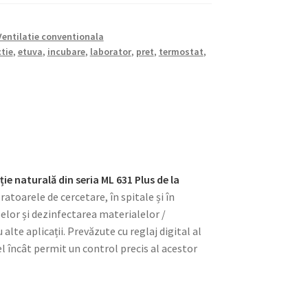
Ventilatie conventionala
tie
,
etuva
,
incubare
,
laborator
,
pret
,
termostat
,
ie naturală din seria ML 631 Plus
de la
ratoarele de cercetare, în spitale și în
elor și dezinfectarea materialelor /
alte aplicații. Prevăzute cu reglaj digital al
l încât permit un control precis al acestor