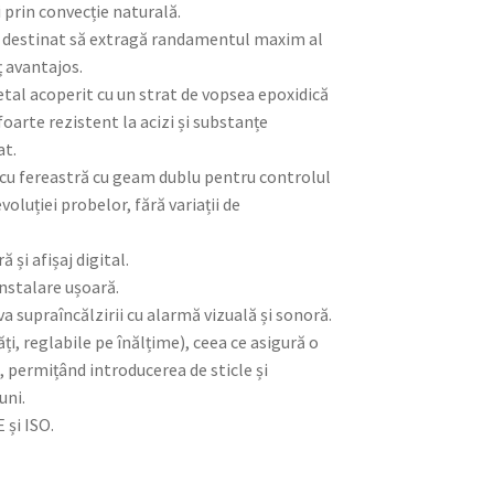
i prin convecție naturală.
l destinat să extragă randamentul maxim al
ț avantajos.
etal acoperit cu un strat de vopsea epoxidică
 foarte rezistent la acizi și substanțe
at.
i cu fereastră cu geam dublu pentru controlul
oluției probelor, fără variații de
 și afișaj digital.
instalare ușoară.
a supraîncălzirii cu alarmă vizuală și sonoră.
ități, reglabile pe înălțime), ceea ce asigură o
e, permițând introducerea de sticle și
uni.
E și ISO.