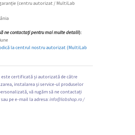
 garanție (centru autorizat / MultiLab
mânia
ă ne contactați pentru mai multe detalii
):
țiune
odică la centrul nostru autorizat (MultiLab
ste certificată și autorizată de către
area, instalarea și service-ul produselor
personalizată, vă rugăm să ne contactați
t
sau pe e-mail la adresa:
info@labshop.ro
/