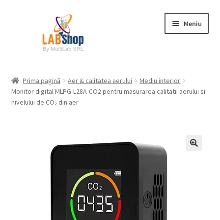
Sari
Sari
Meniu
la
la
navigare
conținut
Prima pagină
Prima pagină
Aer & calitatea aerului
Mediu interior
Monitor digital MLPG-L28A-CO2 pentru masurarea calitatii aerului si
Contul meu
nivelului de CO₂ din aer
Coș
Plată
Request a Quote
Condiții generale