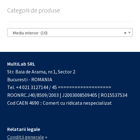
Categorii de produse
Mediu interior (10)
×
MultiLab SRL
Str. Baia de Arama, nr.1, Sector 2
Bucuresti - ROMANIA
Tel. +4 021 3127144 / 45 ===================
ROONRC.J40/8509/2003 | J2003008509405 | RO15537534
Cod CAEN 4690 :: Comert cu ridicata nespecializat
Relatarii legale
Conditii generale
»