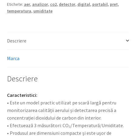
Etichete:
aer
,
analizor
,
co2
,
detector
,
digital
,
portabil
,
pret
,
temperatura
,
umiditate
Descriere
Marca
Descriere
Caracteristici:
• Este un model practic utilizat pe scară largă pentru
monitorizarea calității aerului și detectarea precisă a
concentrației dioxidului de carbon din interior.
• Efectuează 3 măsurători: CO₂/Temperatură/Umiditate.
• Produsul are dimensiuni compacte și este ușor de