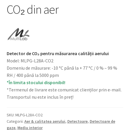
CO₂ din aer
Detector de CO₂ pentru măsurarea calității aerului
Model: MLPG-L28A-CO2
Domeniu de măsurare: -10 °C până la + 77 °C / 0 % – 99 %
RH / 400 până la 5000 ppm
*În limita stocului disponibil!
*Termenul de livrare este comunicat clienților prin e-mail.
Transportul nu este inclus în preț!
SKU:
MLPG-L28A-CO2
Categorii:
Aer & calitatea aerului
,
Detectoare
,
Detectoare de
gaze
,
Mediu interior