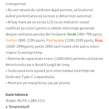
transportat.
• Nu are nevoie de calibrare după pornire, utilizatorul
având posibilitatea să lucreze și detecteze automat.
• Afișaj mare pe un ecran LCD cu un indicator vizual
codificat pe culori pentru a obține informații generale
despre calitatea aerului din încăpere:
Verde
(400-799 ppm),
Galben
(800-1199 ppm),
Portocaliu
(1200-1599 ppm),
Roșu
(1600-1999ppm); peste 2000 ppm toate cele patru culori
clipesc în același timp.
• Bateria de capacitate mare (1200mAh) permite utilizarea
detectorului pe o durată lungă de timp.
• Încărcarea este ușoară prin intermediul interfeței de
încărcare Type-C a aparatului.
• Montare pe masă/birou sau pe perete.
Date tehnice:
Model: MLPG-L28A-CO2
♦ Temperatură