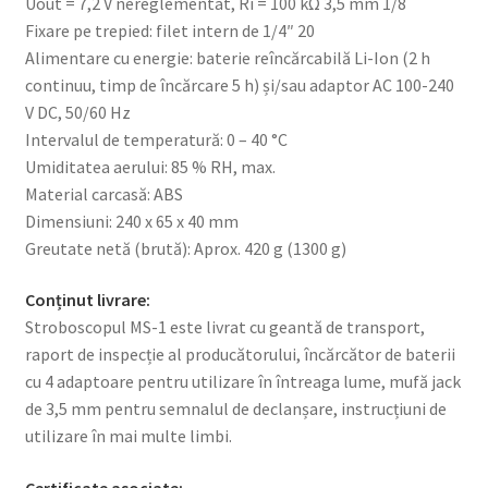
Uout = 7,2 V nereglementat, Ri = 100 kΩ 3,5 mm 1/8
Fixare pe trepied: filet intern de 1/4″ 20
Alimentare cu energie: baterie reîncărcabilă Li-Ion (2 h
continuu, timp de încărcare 5 h) și/sau adaptor AC 100-240
V DC, 50/60 Hz
Intervalul de temperatură: 0 – 40 °C
Umiditatea aerului: 85 % RH, max.
Material carcasă: ABS
Dimensiuni: 240 x 65 x 40 mm
Greutate netă (brută): Aprox. 420 g (1300 g)
Conținut livrare:
Stroboscopul MS-1 este livrat cu geantă de transport,
raport de inspecție al producătorului, încărcător de baterii
cu 4 adaptoare pentru utilizare în întreaga lume, mufă jack
de 3,5 mm pentru semnalul de declanșare, instrucțiuni de
utilizare în mai multe limbi.