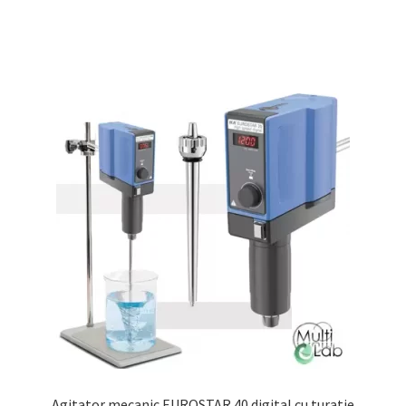
Agitator mecanic EUROSTAR 40 digital cu turatie