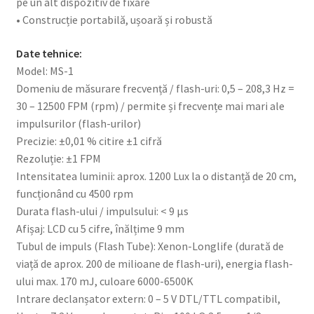
pe un alt dispozitiv de fixare
• Construcție portabilă, ușoară și robustă
Date tehnice:
Model: MS-1
Domeniu de măsurare frecvență / flash-uri: 0,5 – 208,3 Hz =
30 – 12500 FPM (rpm) / permite și frecvențe mai mari ale
impulsurilor (flash-urilor)
Precizie: ±0,01 % citire ±1 cifră
Rezoluție: ±1 FPM
Intensitatea luminii: aprox. 1200 Lux la o distanță de 20 cm,
funcționând cu 4500 rpm
Durata flash-ului / impulsului: < 9 µs
Afișaj: LCD cu 5 cifre, înălțime 9 mm
Tubul de impuls (Flash Tube): Xenon-Longlife (durată de
viață de aprox. 200 de milioane de flash-uri), energia flash-
ului max. 170 mJ, culoare 6000-6500K
Intrare declanșator extern: 0 – 5 V DTL/TTL compatibil,