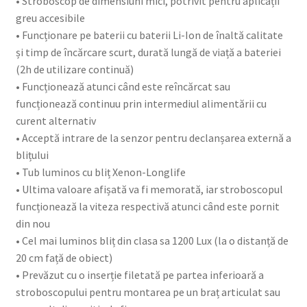
• Stroboscop de dimensiuni mici, potrivit pentru aplicații
greu accesibile
• Funcționare pe baterii cu baterii Li-Ion de înaltă calitate
și timp de încărcare scurt, durată lungă de viață a bateriei
(2h de utilizare continuă)
• Funcționează atunci când este reîncărcat sau
funcționează continuu prin intermediul alimentării cu
curent alternativ
• Acceptă intrare de la senzor pentru declanșarea externă a
blițului
• Tub luminos cu bliț Xenon-Longlife
• Ultima valoare afișată va fi memorată, iar stroboscopul
funcționează la viteza respectivă atunci când este pornit
din nou
• Cel mai luminos bliț din clasa sa 1200 Lux (la o distanță de
20 cm față de obiect)
• Prevăzut cu o inserție filetată pe partea inferioară a
stroboscopului pentru montarea pe un braț articulat sau