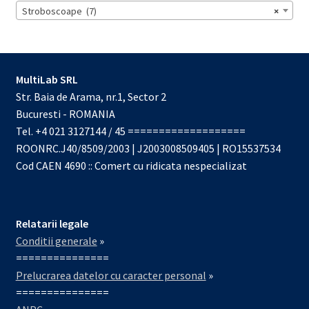
Stroboscoape (7)
×
MultiLab SRL
Str. Baia de Arama, nr.1, Sector 2
Bucuresti - ROMANIA
Tel. +4 021 3127144 / 45 ===================
ROONRC.J40/8509/2003 | J2003008509405 | RO15537534
Cod CAEN 4690 :: Comert cu ridicata nespecializat
Relatarii legale
Conditii generale
»
===============
Prelucrarea datelor cu caracter personal
»
===============