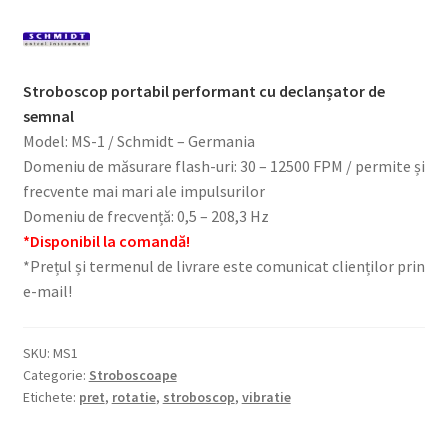
Stroboscop portabil performant cu declanșator de
semnal
Model: MS-1 / Schmidt – Germania
Domeniu de măsurare flash-uri: 30 – 12500 FPM / permite și
frecvente mai mari ale impulsurilor
Domeniu de frecvență: 0,5 – 208,3 Hz
*Disponibil la comandă!
*Prețul și termenul de livrare este comunicat clienților prin
e-mail!
SKU:
MS1
Categorie:
Stroboscoape
Etichete:
pret
,
rotatie
,
stroboscop
,
vibratie