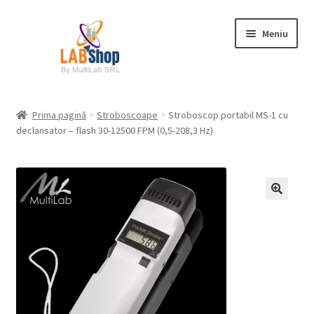
Sari
Sari
Meniu
la
la
navigare
conținut
Prima pagină
Prima pagină
Stroboscoape
Stroboscop portabil MS-1 cu
declansator – flash 30-12500 FPM (0,5-208,3 Hz)
Contul meu
Coș
Plată
Request a Quote
Condiții generale