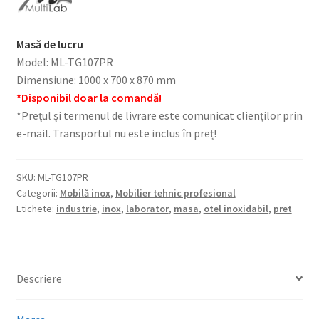
Masă de lucru
Model: ML-TG107PR
Dimensiune: 1000 x 700 x 870 mm
*Disponibil doar la comandă!
*Prețul și termenul de livrare este comunicat clienților prin
e-mail. Transportul nu este inclus în preț!
SKU:
ML-TG107PR
Categorii:
Mobilă inox
,
Mobilier tehnic profesional
Etichete:
industrie
,
inox
,
laborator
,
masa
,
otel inoxidabil
,
pret
Descriere