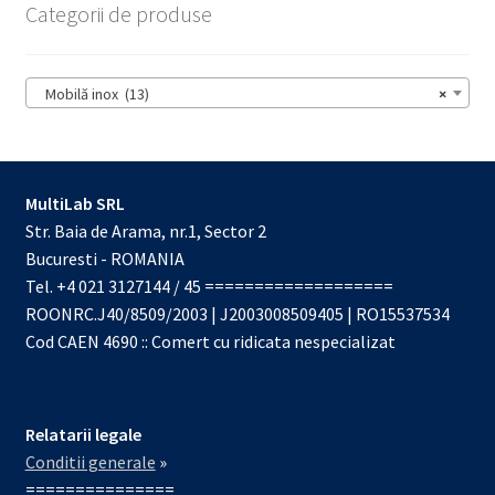
Categorii de produse
Mobilă inox (13)
×
MultiLab SRL
Str. Baia de Arama, nr.1, Sector 2
Bucuresti - ROMANIA
Tel. +4 021 3127144 / 45 ===================
ROONRC.J40/8509/2003 | J2003008509405 | RO15537534
Cod CAEN 4690 :: Comert cu ridicata nespecializat
Relatarii legale
Conditii generale
»
===============