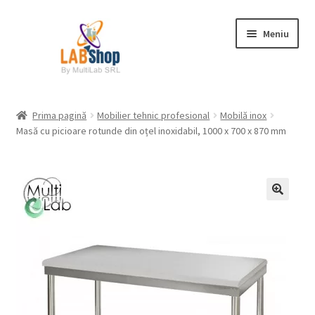
Sari
Sari
Meniu
la
la
navigare
conținut
Prima pagină
Prima pagină
Mobilier tehnic profesional
Mobilă inox
Masă cu picioare rotunde din oțel inoxidabil, 1000 x 700 x 870 mm
Contul meu
Coș
Plată
Request a Quote
Condiții generale