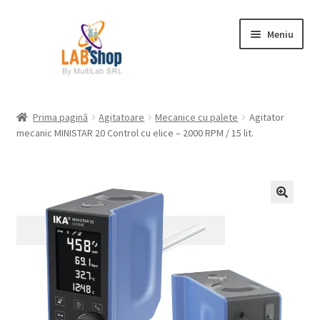
Sari
Sari
Meniu
la
la
navigare
conținut
Prima pagină
Prima pagină
Agitatoare
Mecanice cu palete
Agitator
mecanic MINISTAR 20 Control cu elice – 2000 RPM / 15 lit.
Contul meu
Coș
Plată
Request a Quote
Condiții generale