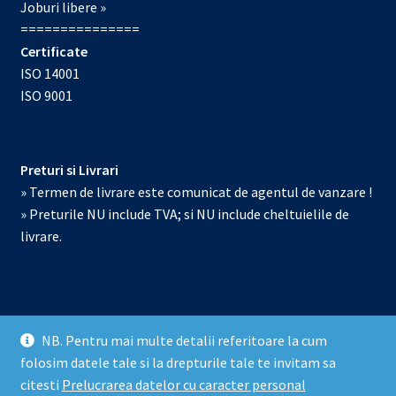
Joburi libere »
===============
Certificate
ISO 14001
ISO 9001
Preturi si Livrari
» Termen de livrare este comunicat de agentul de vanzare !
» Preturile NU include TVA; si NU include cheltuielile de
livrare.
NB. Pentru mai multe detalii referitoare la cum
© Echipamente de laborator 2026
folosim datele tale si la drepturile tale te invitam sa
Prelucrarea datelor cu caracter personal
Construit cu
citesti
Prelucrarea datelor cu caracter personal
WooCommerce
.