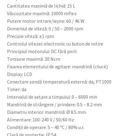
Cantitatea maximă de lichid: 15 L
Vâscozitate maximă: 10000 mPa·s
Putere motor intrare/ieșire: 60 / 46 W
Domeniul de viteză: 0 / 50 – 2000 rpm
Precizie viteză: ±1 rpm
Controlul vitezei: electronic cu buton de rotire
Principiul motorului: DC fără perii
Torsiune maximă: 20 Ncm
Fixarea elementului de agitare: mandrină (
chuck
)
Display: LCD
Conectare sondă temperatură externă: da, PT1000
Timer: da
Intervalul de setare a timpului: 0 – 6000 min
Mandrină de strângere / prindere: 0.5 – 8.2 mm
Diametru interior mandrină: Ø 8.5 mm
Alimentare: 100-240 V / 50/60 Hz
Condiții de operare: 5 – 40 °C / 80% u.r.
Clasă de protecție: IP 54