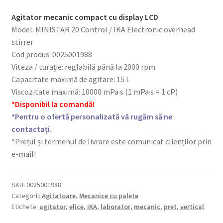
Agitator mecanic compact cu display LCD
Model: MINISTAR 20 Control / IKA Electronic overhead
stirrer
Cod produs: 0025001988
Viteza / turație: reglabilă până la 2000 rpm
Capacitate maximă de agitare: 15 L
Viscozitate maximă: 10000 mPa·s (1 mPa·s = 1 cP)
*Disponibil la comandă!
*Pentru o ofertă personalizată vă rugăm să ne
contactați.
*Prețul și termenul de livrare este comunicat clienților prin
e-mail!
SKU:
0025001988
Categorii:
Agitatoare
,
Mecanice cu palete
Etichete:
agitator
,
elice
,
IKA
,
laborator
,
mecanic
,
pret
,
vertical