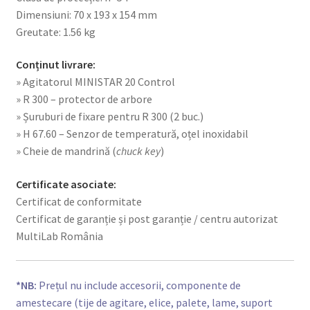
Dimensiuni: 70 x 193 x 154 mm
Greutate: 1.56 kg
Conținut livrare:
» Agitatorul MINISTAR 20 Control
» R 300 – protector de arbore
» Șuruburi de fixare pentru R 300 (2 buc.)
» H 67.60 – Senzor de temperatură, oțel inoxidabil
» Cheie de mandrină (
chuck key
)
Certificate asociate:
Certificat de conformitate
Certificat de garanție și post garanție / centru autorizat
MultiLab România
*NB:
Prețul nu include accesorii, componente de
amestecare (tije de agitare, elice, palete, lame, suport