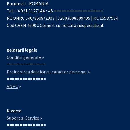
Bucuresti - ROMANIA
Tel. +4 021 3127144 / 45 ===================
ROONRC.J40/8509/2003 | J2003008509405 | RO15537534
Cod CAEN 4690 :: Comert cu ridicata nespecializat
Relatarii legale
Conditii generale
»
===============
Prelucrarea datelor cu caracter personal
»
===============
ANPC
»
Diverse
Suport si Service
»
===============