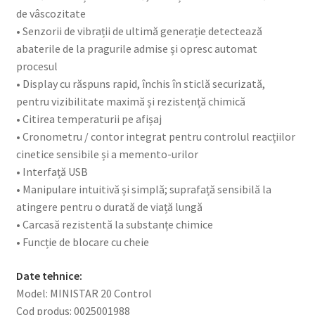
de vâscozitate
• Senzorii de vibrații de ultimă generație detectează
abaterile de la pragurile admise și opresc automat
procesul
• Display cu răspuns rapid, închis în sticlă securizată,
pentru vizibilitate maximă și rezistență chimică
• Citirea temperaturii pe afișaj
• Cronometru / contor integrat pentru controlul reacțiilor
cinetice sensibile și a memento-urilor
• Interfață USB
• Manipulare intuitivă și simplă; suprafață sensibilă la
atingere pentru o durată de viață lungă
• Carcasă rezistentă la substanțe chimice
• Funcție de blocare cu cheie
Date tehnice:
Model: MINISTAR 20 Control
Cod produs: 0025001988