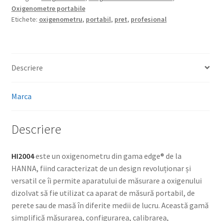
Oxigenometre portabile
Etichete:
oxigenometru
,
portabil
,
pret
,
profesional
Descriere
Marca
Descriere
HI2004
este un oxigenometru din gama edge® de la
HANNA, fiind caracterizat de un design revoluționar și
versatil ce îi permite aparatului de măsurare a oxigenului
dizolvat să fie utilizat ca aparat de măsură portabil, de
perete sau de masă în diferite medii de lucru. Această gamă
simplifică măsurarea, configurarea, calibrarea,