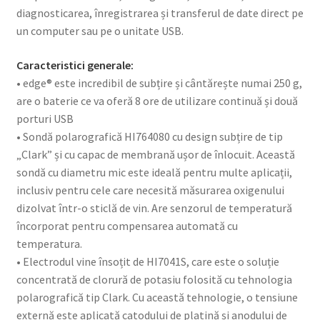
diagnosticarea, înregistrarea și transferul de date direct pe
un computer sau pe o unitate USB.
Caracteristici generale:
• edge® este incredibil de subțire și cântărește numai 250 g,
are o baterie ce va oferă 8 ore de utilizare continuă și două
porturi USB
• Sondă polarografică HI764080 cu design subțire de tip
„Clark” și cu capac de membrană ușor de înlocuit. Această
sondă cu diametru mic este ideală pentru multe aplicații,
inclusiv pentru cele care necesită măsurarea oxigenului
dizolvat într-o sticlă de vin. Are senzorul de temperatură
încorporat pentru compensarea automată cu
temperatura.
• Electrodul vine însoțit de HI7041S, care este o soluție
concentrată de clorură de potasiu folosită cu tehnologia
polarografică tip Clark. Cu această tehnologie, o tensiune
externă este aplicată catodului de platină și anodului de