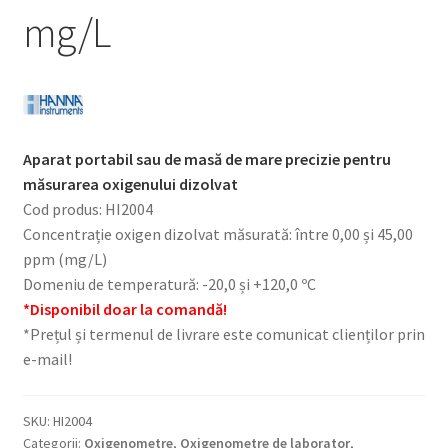
mg/L
Aparat portabil sau de masă de mare precizie pentru
măsurarea oxigenului dizolvat
Cod produs: HI2004
Concentrație oxigen dizolvat măsurată: între 0,00 și 45,00
ppm (mg/L)
Domeniu de temperatură: -20,0 și +120,0 ºC
*Disponibil doar la comandă!
*Prețul și termenul de livrare este comunicat clienților prin
e-mail!
SKU:
HI2004
Categorii:
Oxigenometre
,
Oxigenometre de laborator
,