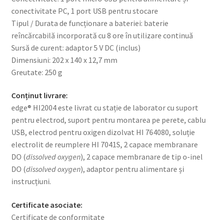
conectivitate PC, 1 port USB pentru stocare
Tipul / Durata de funcționare a bateriei: baterie
reîncărcabilă incorporată cu 8 ore în utilizare continuă
Sursă de curent: adaptor 5 V DC (inclus)
Dimensiuni: 202 x 140 x 12,7 mm
Greutate: 250 g
Conținut livrare:
edge® HI2004 este livrat cu stație de laborator cu suport
pentru electrod, suport pentru montarea pe perete, cablu
USB, electrod pentru oxigen dizolvat HI 764080, soluție
electrolit de reumplere HI 7041S, 2 capace membranare
DO (
dissolved oxygen
), 2 capace membranare de tip o-inel
DO (
dissolved oxygen
), adaptor pentru alimentare și
instrucțiuni.
Certificate asociate:
Certificate de conformitate