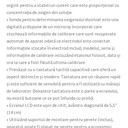
argint pentru a stabili un curent care este proporțional cu
concentrația de oxigen din soluție.
• Sonda pentru determinarea oxigenului dizolvat este una
digitală și dispune de un microcip încorporat care
stochează informațiile de calibrare care sunt recuperate
automat de aparat odată ce electrodul este conectat.
Informațiile stocate în electrod includ, modelul, seria și
informațiile de calibrare incluzând etalonul folosit, data și
ora la care a fost făcută ultima calibrare.
• Prevăzut cu o tastatură tactilă capacitivă care oferă un
aspect distinctiv și modern. Tastatura are un răspuns rapid
și este suficient de sensibilă pentru a fi utilizată cu mănuși
de laborator. Deoarece tastatura este o parte a ecranului,
nu există butoane ce se pot înfunda cu probă.
• Ecranul LCD este ușor de citit, având o diagonală de 5,5″
(14 cm)
• Utilizând suportul de montare pentru perete (inclus),
aparatul poate fi plasat pe perete pentru a economisi