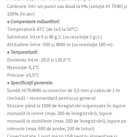
Calibrare: într-un punct sau două la 0% (soluție HI 7040) și
100% (în aer)
♦ Compensare măsurători:
Temperatură: ATC (de la 0 la 50°C)
Salinitate: între 0 și 40 g/L (cu rezoluție 1 g/L)
Altitudine: între -500 și 4000 m (cu rezoluție 100 m)
♦ Temperatură:
Domeniu: între -20,0 și 120,0 ºC
Rezoluție: 0,1°C
Precizie: ±0,5°C
♦ Specificații generale:
Sondă: HI764080 cu conector de 3,5 mm și cablu de 1 m
(inclusă) – recomandată pentru uz general
Stocare: până la 1000 de înregistrări organizate în:
logare
manuală la cerere
(max. 200 de înregistrări),
logare
manuală la stabilitate
(max. 200 de înregistrări),
logare pe
intervale
(max. 600 de probe; 100 de loturi)
Conectivitate: 1 port micro USB pentru alimentare și