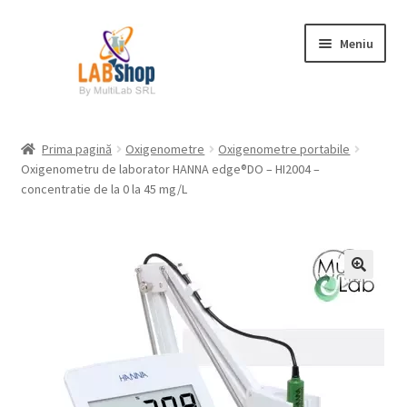
Sari
Sari
Meniu
la
la
navigare
conținut
Prima pagină
Prima pagină
Oxigenometre
Oxigenometre portabile
Oxigenometru de laborator HANNA edge®DO – HI2004 –
Contul meu
concentratie de la 0 la 45 mg/L
Coș
Plată
Request a Quote
Condiții generale