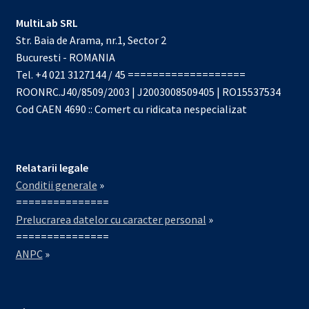
MultiLab SRL
Str. Baia de Arama, nr.1, Sector 2
Bucuresti - ROMANIA
Tel. +4 021 3127144 / 45 ===================
ROONRC.J40/8509/2003 | J2003008509405 | RO15537534
Cod CAEN 4690 :: Comert cu ridicata nespecializat
Relatarii legale
Conditii generale
»
===============
Prelucrarea datelor cu caracter personal
»
===============
ANPC
»